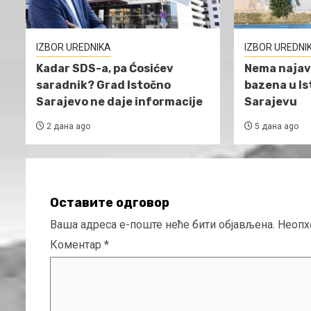
IZBOR UREDNIKA
IZBOR UREDNI
Kadar SDS-a, pa Ćosićev
Nema najav
saradnik? Grad Istočno
bazena u I
Sarajevo ne daje informacije
Sarajevu
2 дана ago
5 дана ago
Оставите одговор
Ваша адреса е-поште неће бити објављена.
Неопх
Коментар
*