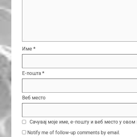
Име
*
Е-пошта
*
Веб место
Сачувај моје име, е-пошту и веб место у ово
Notify me of follow-up comments by email.