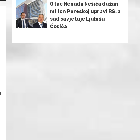
Otac Nenada Nešića dužan
milion Poreskoj upravi RS, a
sad savjetuje Ljubišu
Ćosića
u