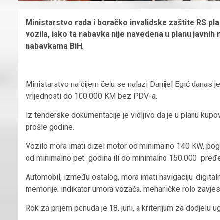
Ministarstvo rada i boračko invalidske zaštite RS p
vozila, iаkо ta nabavka nije navedena u planu javni
nabavkama BiH.
Ministarstvo na čijem čelu se nalazi Danijel Egić danas 
vrijednosti do 100.000 KM bez PDV-a.
Iz tenderske dokumentacije je vidljivo da je u planu kup
prošle godine.
Vozilo mora imati dizel motor od minimalno 140 KW, pogo
od minimalno pet godina ili do minimalno 150.000 pređe
Automobil, između ostalog, mora imati navigaciju, digital
memorije, indikator umora vozača, mehaničke rolo zavjese
Rok za prijem ponuda je 18. juni, a kriterijum za dodjelu 