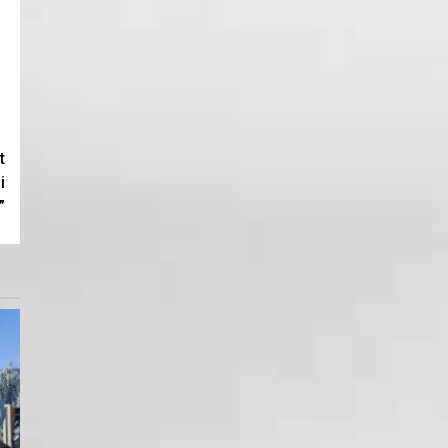
t
i
”