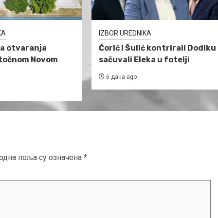
KA
IZBOR UREDNIKA
a otvaranja
Ćorić i Šulić kontrirali Dodiku 
stočnom Novom
sačuvali Eleka u fotelji
6 дана ago
одна поља су означена
*