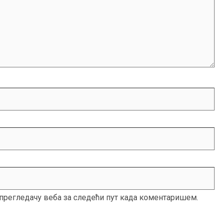
м прегледачу веба за следећи пут када коментаришем.