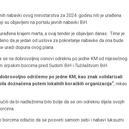
.
nih nabavki ovog ministarstva za 2024. godinu niti je urađena
i su objavljeni na portalu javnih nabavki BiH.
urađena krajem marta, a ovaj tender je objavljen danas. Time je
eno da je jedan od uslova za pokretanje nabavke da ona bude
se uradi dopuna ovog plana.
 da se na dobrovoljnoj osnovi odreknu po jedne KM od mjesečnog
im srpskim borcima pred Sudom BiH i Tužilaštvom BiH.
dobrovoljno odričemo po jedne KM, kao znak solidarisali
ila doznačena putem lokalnih boračkih organizacija“
, rekao
učili da bi nadležnima bilo bolje da se oni odreknu dijela svojih
orcima.
sto borcima odlučio da se posveti samom sebi i nabavi luksuzni