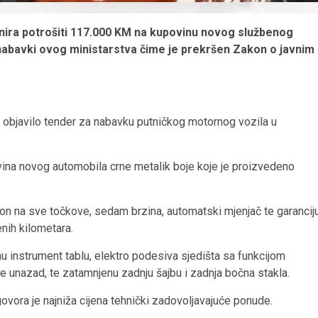
lanira potrošiti 117.000 KM na kupovinu novog službenog
h nabavki ovog ministarstva čime je prekršen Zakon o javnim
je objavilo tender za nabavku putničkog motornog vozila u
ovina novog automobila crne metalik boje koje je proizvedeno
n na sve točkove, sedam brzina, automatski mjenjač te garancij
nih kilometara.
nu instrument tablu, elektro podesiva sjedišta sa funkcijom
 unazad, te zatamnjenu zadnju šajbu i zadnja bočna stakla.
ugovora je najniža cijena tehnički zadovoljavajuće ponude.