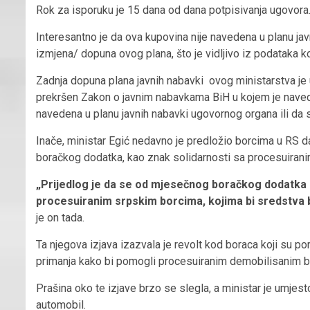
Rok za isporuku je 15 dana od dana potpisivanja ugovora
Interesantno je da ova kupovina nije navedena u planu jav
izmjena/ dopuna ovog plana, što je vidljivo iz podataka koj
Zadnja dopuna plana javnih nabavki ovog ministarstva je 
prekršen Zakon o javnim nabavkama BiH u kojem je naved
navedena u planu javnih nabavki ugovornog organa ili da 
Inače, ministar Egić nedavno je predložio borcima u RS
boračkog dodatka, kao znak solidarnosti sa procesuiran
„Prijedlog je da se od mjesečnog boračkog dodatka 
procesuiranim srpskim borcima, kojima bi sredstva b
je on tada.
Ta njegova izjava izazvala je revolt kod boraca koji su por
primanja kako bi pomogli procesuiranim demobilisanim b
Prašina oko te izjave brzo se slegla, a ministar je umje
automobil.