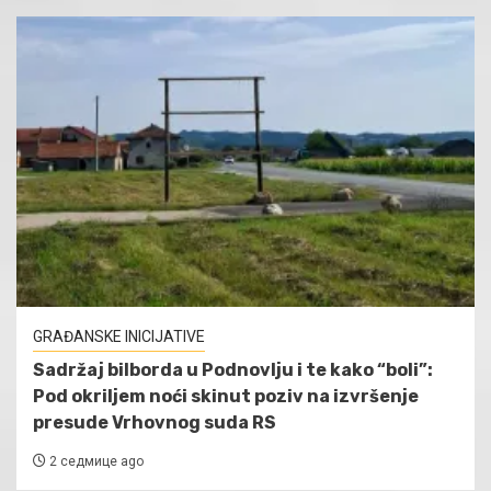
GRAĐANSKE INICIJATIVE
Sadržaj bilborda u Podnovlju i te kako “boli”:
Pod okriljem noći skinut poziv na izvršenje
presude Vrhovnog suda RS
2 седмице ago