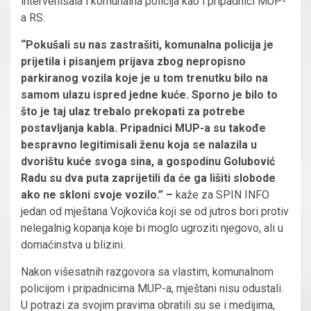
intervenisala i komunalna policija kao i pripadnici MUP-
a RS.
“Pokušali su nas zastrašiti, komunalna policija je
prijetila i pisanjem prijava zbog nepropisno
parkiranog vozila koje je u tom trenutku bilo na
samom ulazu ispred jedne kuće. Sporno je bilo to
što je taj ulaz trebalo prekopati za potrebe
postavljanja kabla. Pripadnici MUP-a su takođe
bespravno legitimisali ženu koja se nalazila u
dvorištu kuće svoga sina, a gospodinu Golubović
Radu su dva puta zaprijetili da će ga lišiti slobode
ako ne skloni svoje vozilo.” –
kaže za SPIN INFO
jedan od mještana Vojkovića koji se od jutros bori protiv
nelegalnig kopanja koje bi moglo ugroziti njegovo, ali u
domaćinstva u blizini.
Nakon višesatnih razgovora sa vlastim, komunalnom
policijom i pripadnicima MUP-a, mještani nisu odustali.
U potrazi za svojim pravima obratili su se i medijima,