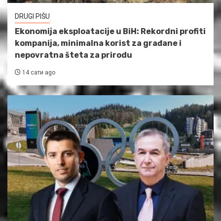
DRUGI PIŠU
Ekonomija eksploatacije u BiH: Rekordni profiti
kompanija, minimalna korist za građane i
nepovratna šteta za prirodu
14 сати ago