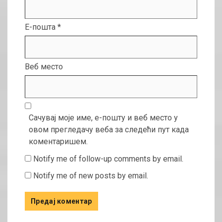
Е-пошта
*
Веб место
Сачувај моје име, е-пошту и веб место у
овом прегледачу веба за следећи пут када
коментаришем.
Notify me of follow-up comments by email.
Notify me of new posts by email.