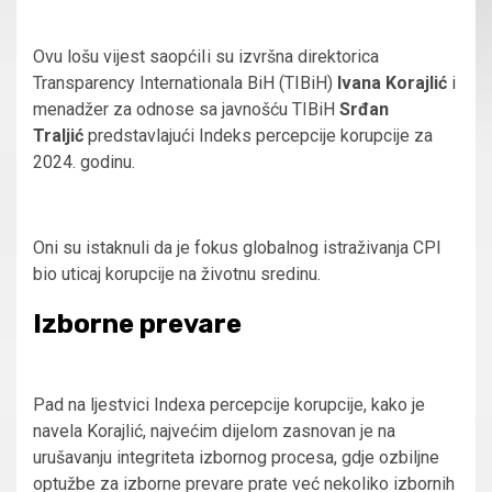
Ovu lošu vijest saopćiIi su izvršna direktorica
Transparency Internationala BiH (TIBiH)
Ivana Korajlić
i
menadžer za odnose sa javnošću TIBiH
Srđan
Traljić
predstavlajući Indeks percepcije korupcije za
2024. godinu.
Oni su istaknuli da je fokus globalnog istraživanja CPI
bio uticaj korupcije na životnu sredinu.
Izborne prevare
Pad na ljestvici Indexa percepcije korupcije, kako je
navela Korajlić, najvećim dijelom zasnovan je na
urušavanju integriteta izbornog procesa, gdje ozbiljne
optužbe za izborne prevare prate već nekoliko izbornih