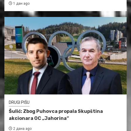
1 дан ago
DRUGI PIŠU
Šulić: Zbog Puhovca propala Skupština
akcionara OC „Jahorina“
2 дана ago