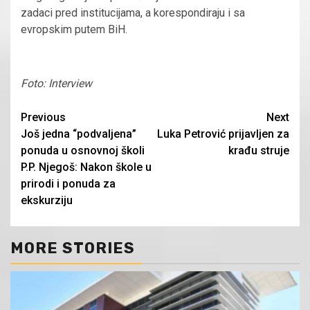
zadaci pred institucijama, a korespondiraju i sa
evropskim putem BiH.
Foto: Interview
Continue
Previous
Next
Još jedna “podvaljena”
Luka Petrović prijavljen za
Reading
ponuda u osnovnoj školi
krađu struje
P.P. Njegoš: Nakon škole u
prirodi i ponuda za
ekskurziju
MORE STORIES