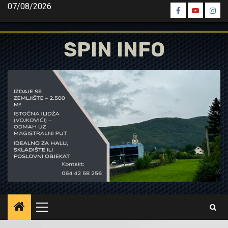
Skip
07/08/2026
Spin
Spin
Spin
to
Facebook
Youtube
Inst
content
SPIN INFO
Primary
Menu