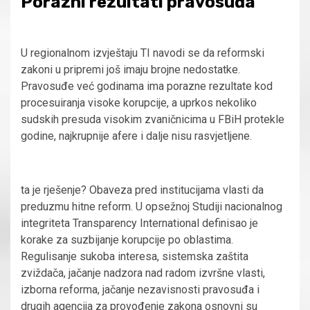
Porazni rezultati pravosuđa
U regionalnom izvještaju TI navodi se da reformski
zakoni u pripremi još imaju brojne nedostatke.
Pravosuđe već godinama ima porazne rezultate kod
procesuiranja visoke korupcije, a uprkos nekoliko
sudskih presuda visokim zvaničnicima u FBiH protekle
godine, najkrupnije afere i dalje nisu rasvjetljene.
ta je rješenje? Obaveza pred institucijama vlasti da
preduzmu hitne reform. U opsežnoj Studiji nacionalnog
integriteta Transparency International definisao je
korake za suzbijanje korupcije po oblastima.
Regulisanje sukoba interesa, sistemska zaštita
zviždača, jačanje nadzora nad radom izvršne vlasti,
izborna reforma, jačanje nezavisnosti pravosuđa i
drugih agencija za provođenje zakona osnovni su