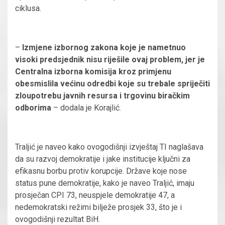
ciklusa.
–
Izmjene izbornog zakona koje je nametnuo
visoki predsjednik nisu riješile ovaj problem, jer je
Centralna izborna komisija kroz primjenu
obesmislila većinu odredbi koje su trebale spriječiti
zloupotrebu javnih resursa i trgovinu biračkim
odborima
– dodala je Korajlić.
Traljić je naveo kako ovogodišnji izvještaj TI naglašava
da su razvoj demokratije i jake institucije ključni za
efikasnu borbu protiv korupcije. Države koje nose
status pune demokratije, kako je naveo Traljić, imaju
prosječan CPI 73, neuspjele demokratije 47, a
nedemokratski režimi bilježe prosjek 33, što je i
ovogodišnji rezultat BiH.