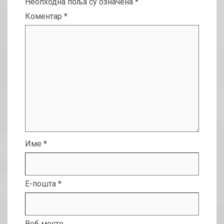
Неопходна поља су означена
*
Коментар
*
Име
*
Е-пошта
*
Веб место