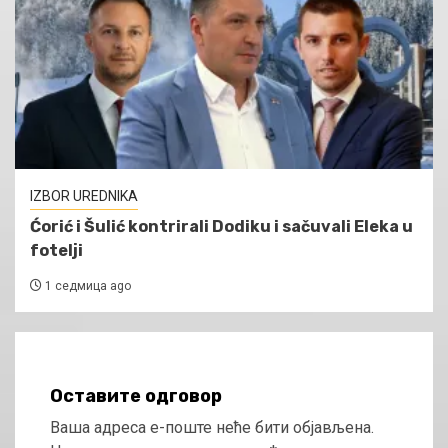
IZBOR UREDNIKA
Ćorić i Šulić kontrirali Dodiku i sačuvali Eleka u
fotelji
1 седмица ago
Оставите одговор
Ваша адреса е-поште неће бити објављена.