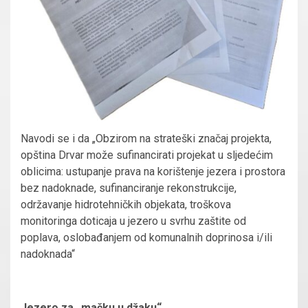
Navodi se i da „Obzirom na strateški značaj projekta,
opština Drvar može sufinancirati projekat u sljedećim
oblicima: ustupanje prava na korištenje jezera i prostora
bez nadoknade, sufinanciranje rekonstrukcije,
održavanje hidrotehničkih objekata, troškova
monitoringa doticaja u jezero u svrhu zaštite od
poplava, oslobađanjem od komunalnih doprinosa i/ili
nadoknada“
Jezero za „mačku u džaku“