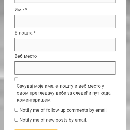
Име
*
Е-пошта
*
Веб место
Сачувај моје име, е-пошту и веб место у
овом прегледачу веба за следећи пут када
коментаришем.
Notify me of follow-up comments by email.
Notify me of new posts by email.