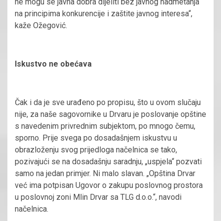
ne mogu se javna dobra dijeliti bez javnog nadmetanja
na principima konkurencije i zaštite javnog interesa“,
kaže Ožegović.
Iskustvo ne obećava
Čak i da je sve urađeno po propisu, što u ovom slučaju
nije, za naše sagovornike u Drvaru je poslovanje opštine
s navedenim privrednim subjektom, po mnogo čemu,
sporno. Prije svega po dosadašnjem iskustvu u
obrazloženju svog prijedloga načelnica se tako,
pozivajući se na dosadašnju saradnju, „uspjela“ pozvati
samo na jedan primjer. Ni malo slavan. „Opština Drvar
već ima potpisan Ugovor o zakupu poslovnog prostora
u poslovnoj zoni Mlin Drvar sa TLG d.o.o.“, navodi
načelnica.