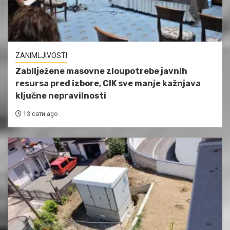
ZANIMLJIVOSTI
Zabilježene masovne zloupotrebe javnih
resursa pred izbore, CIK sve manje kažnjava
ključne nepravilnosti
13 сати ago