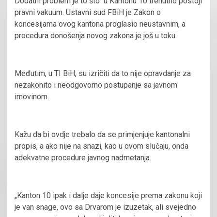
Dodatni problem je to što u Kantonu 10 trenutno postoji
pravni vakuum. Ustavni sud FBiH je Zakon o
koncesijama ovog kantona proglasio neustavnim, a
procedura donošenja novog zakona je još u toku.
Međutim, u TI BiH, su izričiti da to nije opravdanje za
nezakonito i neodgovorno postupanje sa javnom
imovinom.
Kažu da bi ovdje trebalo da se primjenjuje kantonalni
propis, a ako nije na snazi, kao u ovom slučaju, onda
adekvatne procedure javnog nadmetanja.
„Kanton 10 ipak i dalje daje koncesije prema zakonu koji
je van snage, ovo sa Drvarom je izuzetak, ali svejedno