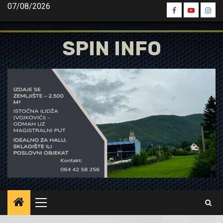
Skip
07/08/2026
Spin
Spin
Spin
to
Facebook
Youtube
Inst
content
SPIN INFO
Primary
Menu