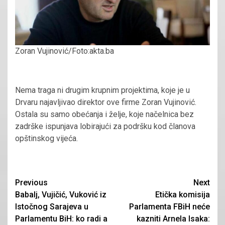
Zoran Vujinović/Foto:akta.ba
Nema traga ni drugim krupnim projektima, koje je u
Drvaru najavljivao direktor ove firme Zoran Vujinović.
Ostala su samo obećanja i želje, koje načelnica bez
zadrške ispunjava lobirajući za podršku kod članova
opštinskog vijeća.
Continue
Previous
Next
Babalj, Vujičić, Vuković iz
Etička komisija
Reading
Istočnog Sarajeva u
Parlamenta FBiH neće
Parlamentu BiH: ko radi a
kazniti Arnela Isaka: