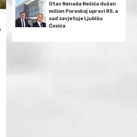
Otac Nenada Nešića dužan
milion Poreskoj upravi RS, a
sad savjetuje Ljubišu
Ćosića
e