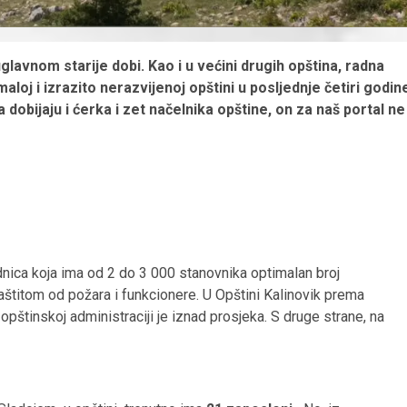
uglavnom starije dobi. Kao i u većini drugih opština, radna
maloj i izrazito nerazvijenoj opštini u posljednje četiri godin
 dobijaju i ćerka i zet načelnika opštine, on za naš portal ne
dnica koja ima od 2 do 3 000 stanovnika optimalan broj
zaštitom od požara i funkcionere. U Opštini Kalinovik prema
pštinskoj administraciji je iznad prosjeka. S druge strane, na