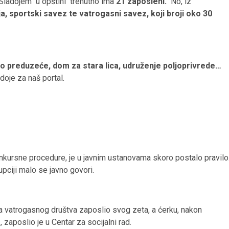
ladojem u opštini trenutno ima
21 zaposleni.
No, iz
ja, sportski savez te vatrogasni savez, koji broji oko 30
 preduzeće, dom za stara lica, udruženje poljoprivrede…
doje za naš portal.
nkursne procedure, je u javnim ustanovama skoro postalo pravilo
pciji malo se javno govori.
efa vatrogasnog društva zaposlio svog zeta, a ćerku, nakon
aposlio je u Centar za socijalni rad.