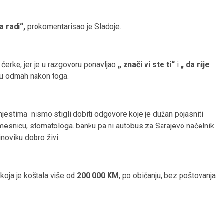
da radi“,
prokomentarisao je Sladoje.
ćerke, jer je u razgovoru ponavljao
„ znači vi ste ti“
i
„ da nije
icu odmah nakon toga.
jestima nismo stigli dobiti odgovore koje je dužan pojasniti
mesnicu, stomatologa, banku pa ni autobus za Sarajevo načelnik
inoviku dobro živi.
 koja je koštala više od
200 000 KM
, po običanju, bez poštovanja