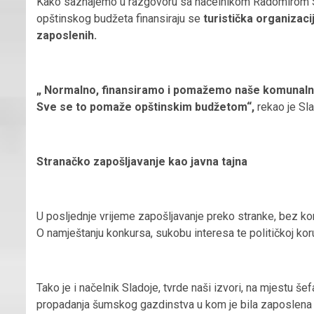
Kako saznajemo u razgovoru sa načelnikom Radomirom S
opštinskog budžeta finansiraju se
turistička organizaci
zaposlenih.
„ Normalno, finansiramo i pomažemo naše komunalno
Sve se to pomaže opštinskim budžetom“,
rekao je Sla
Stranačko zapošljavanje kao javna tajna
U posljednje vrijeme zapošljavanje preko stranke, bez ko
O namještanju konkursa, sukobu interesa te političkoj koru
Tako je i načelnik Sladoje, tvrde naši izvori, na mjestu š
propadanja šumskog gazdinstva u kom je bila zaposlena , z