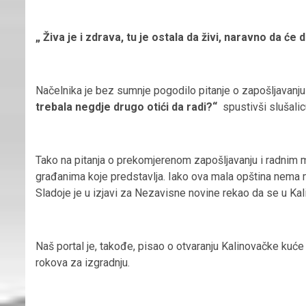
„ Živa je i zdrava, tu je ostala da živi, naravno da će 
Načelnika je bez sumnje pogodilo pitanje o zapošljavanju 
trebala negdje drugo otići da radi?“
spustivši slušal
Tako na pitanja o prekomjerenom zapošljavanju i radnim m
građanima koje predstavlja. Iako ova mala opština nema 
Sladoje je u izjavi za Nezavisne novine rekao da se u Kal
Naš portal je, takođe, pisao o otvaranju Kalinovačke kuće
rokova za izgradnju.