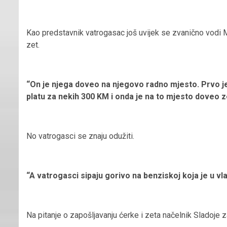
Kao predstavnik vatrogasac još uvijek se zvanično vodi 
zet.
“On je njega doveo na njegovo radno mjesto. Prvo j
platu za nekih 300 KM i onda je na to mjesto doveo z
No vatrogasci se znaju odužiti.
“A vatrogasci sipaju gorivo na benziskoj koja je u vl
Na pitanje o zapošljavanju ćerke i zeta načelnik Sladoje 