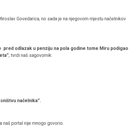
Miroslav Govedarica, no sada je na njegovom mjestu načelnikov
e pred odlazak u penziju na pola godine tome Miru podigao
eta”
, tvrdi naš sagovornik.
asništvu načelnika”.
za naš portal nije mnogo govorio.