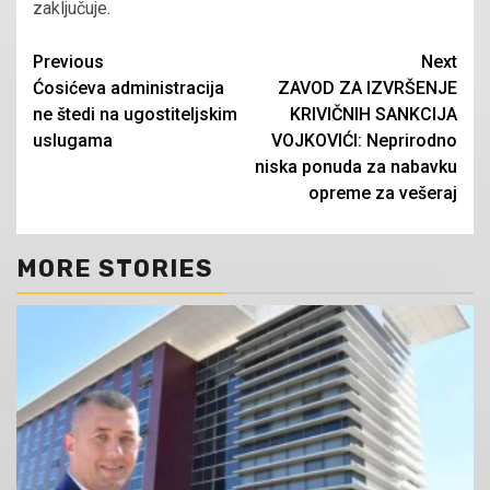
zaključuje.
Continue
Previous
Next
Ćosićeva administracija
ZAVOD ZA IZVRŠENJE
Reading
ne štedi na ugostiteljskim
KRIVIČNIH SANKCIJA
uslugama
VOJKOVIĆI: Neprirodno
niska ponuda za nabavku
opreme za vešeraj
MORE STORIES