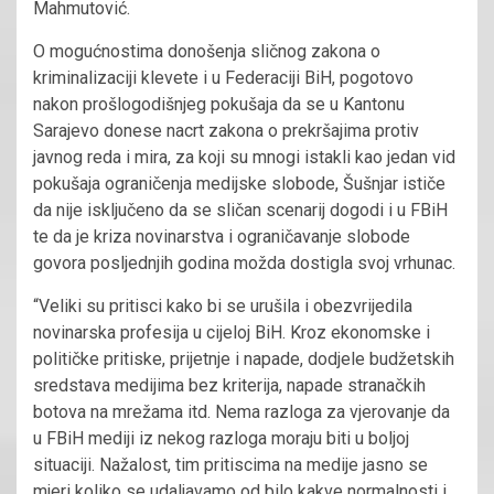
Mahmutović.
O mogućnostima donošenja sličnog zakona o
kriminalizaciji klevete i u Federaciji BiH, pogotovo
nakon prošlogodišnjeg pokušaja da se u Kantonu
Sarajevo donese nacrt zakona o prekršajima protiv
javnog reda i mira, za koji su mnogi istakli kao jedan vid
pokušaja ograničenja medijske slobode, Šušnjar ističe
da nije isključeno da se sličan scenarij dogodi i u FBiH
te da je kriza novinarstva i ograničavanje slobode
govora posljednjih godina možda dostigla svoj vrhunac.
“Veliki su pritisci kako bi se urušila i obezvrijedila
novinarska profesija u cijeloj BiH. Kroz ekonomske i
političke pritiske, prijetnje i napade, dodjele budžetskih
sredstava medijima bez kriterija, napade stranačkih
botova na mrežama itd. Nema razloga za vjerovanje da
u FBiH mediji iz nekog razloga moraju biti u boljoj
situaciji. Nažalost, tim pritiscima na medije jasno se
mjeri koliko se udaljavamo od bilo kakve normalnosti i