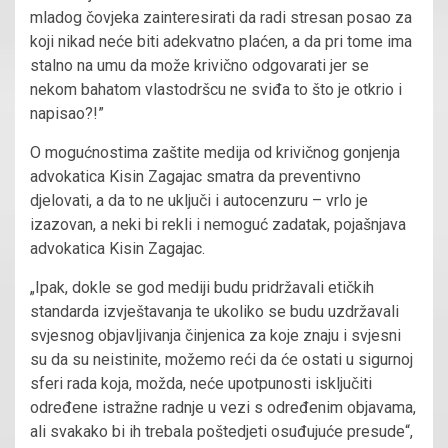
mladog čovjeka zainteresirati da radi stresan posao za
koji nikad neće biti adekvatno plaćen, a da pri tome ima
stalno na umu da može krivično odgovarati jer se
nekom bahatom vlastodršcu ne sviđa to što je otkrio i
napisao?!”
O mogućnostima zaštite medija od krivičnog gonjenja
advokatica Kisin Zagajac smatra da preventivno
djelovati, a da to ne uključi i autocenzuru – vrlo je
izazovan, a neki bi rekli i nemoguć zadatak, pojašnjava
advokatica Kisin Zagajac.
„Ipak, dokle se god mediji budu pridržavali etičkih
standarda izvještavanja te ukoliko se budu uzdržavali
svjesnog objavljivanja činjenica za koje znaju i svjesni
su da su neistinite, možemo reći da će ostati u sigurnoj
sferi rada koja, možda, neće upotpunosti isključiti
određene istražne radnje u vezi s određenim objavama,
ali svakako bi ih trebala poštedjeti osuđujuće presude“,