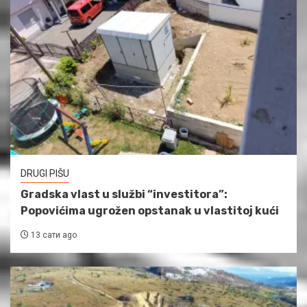
DRUGI PIŠU
Gradska vlast u službi “investitora”:
Popovićima ugrožen opstanak u vlastitoj kući
13 сати ago