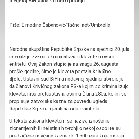
u cijeloj BiH kada su oni u pitanju”.
Piše: Elmedina Šabanović/Tačno. net/Umbrella
Narodna skupština Republike Srpske na sjednici 20. jula
usvojila je Zakon o kriminalizaciji klevete u ovom
entitetu. Ovaj Zakon stupio je na snagu 26. augusta
prošle godine, čime je kleveta postala
krivično
djelo.
Ustavni sud BiH na nedavnoj sjednici utvrdio je
da članovi Krivičnog zakona RS-a kojim se kriminalizuje
kleveta, nisu protuustavni, osim u Članu 280a, kojim se
propisuje zatvorska kazna za povredu ugleda
Republike Srpske, njenih naroda i simbola.
U tekstu zakona klevetom se naziva iznošenje
zlonamjernih ili neistinitih tvrdnji o nekoj osobi te su
predviđene novčane kazne do 1.500 eura koje moraju