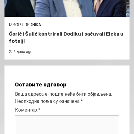
IZBOR UREDNIKA
Ćorić i Šulić kontrirali Dodiku i sačuvali Eleka u
fotelji
6 дана ago
Оставите одговор
Ваша адреса е-поште неће бити објављена.
Неопходна поља су означена
*
Коментар
*