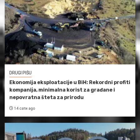
DRUGI PIŠU
Ekonomija eksploatacije u BiH: Rekordni profiti
kompanija, minimalna korist za građane i
nepovratna šteta za prirodu
14 сати ago