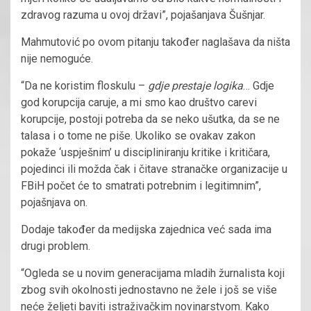
zdravog razuma u ovoj državi”, pojašanjava Šušnjar.
Mahmutović po ovom pitanju također naglašava da ništa
nije nemoguće.
“Da ne koristim floskulu –
gdje prestaje logika
… Gdje
god korupcija caruje, a mi smo kao društvo carevi
korupcije, postoji potreba da se neko ušutka, da se ne
talasa i o tome ne piše. Ukoliko se ovakav zakon
pokaže ‘uspješnim’ u discipliniranju kritike i kritičara,
pojedinci ili možda čak i čitave stranačke organizacije u
FBiH počet će to smatrati potrebnim i legitimnim”,
pojašnjava on.
Dodaje također da medijska zajednica već sada ima
drugi problem.
“Ogleda se u novim generacijama mladih žurnalista koji
zbog svih okolnosti jednostavno ne žele i još se više
neće željeti baviti istraživačkim novinarstvom. Kako