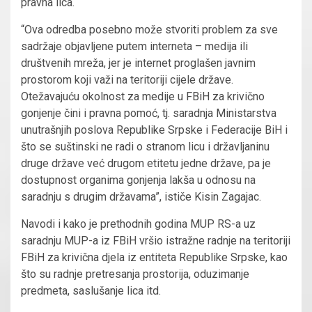
pravna lica.
“Ova odredba posebno može stvoriti problem za sve
sadržaje objavljene putem interneta – medija ili
društvenih mreža, jer je internet proglašen javnim
prostorom koji važi na teritoriji cijele države.
Otežavajuću okolnost za medije u FBiH za krivično
gonjenje čini i pravna pomoć, tj. saradnja Ministarstva
unutrašnjih poslova Republike Srpske i Federacije BiH i
što se suštinski ne radi o stranom licu i državljaninu
druge države već drugom etitetu jedne države, pa je
dostupnost organima gonjenja lakša u odnosu na
saradnju s drugim državama”, ističe Kisin Zagajac.
Navodi i kako je prethodnih godina MUP RS-a uz
saradnju MUP-a iz FBiH vršio istražne radnje na teritoriji
FBiH za krivična djela iz entiteta Republike Srpske, kao
što su radnje pretresanja prostorija, oduzimanje
predmeta, saslušanje lica itd.