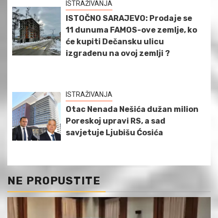
ISTRAŽIVANJA
ISTOČNO SARAJEVO: Prodaje se
11 dunuma FAMOS-ove zemlje, ko
će kupiti Dečansku ulicu
izgrađenu na ovoj zemlji ?
ISTRAŽIVANJA
Otac Nenada Nešića dužan milion
Poreskoj upravi RS, a sad
savjetuje Ljubišu Ćosića
NE PROPUSTITE