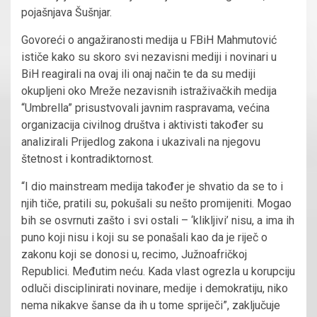
pojašnjava Šušnjar.
Govoreći o angažiranosti medija u FBiH Mahmutović
ističe kako su skoro svi nezavisni mediji i novinari u
BiH reagirali na ovaj ili onaj način te da su mediji
okupljeni oko Mreže nezavisnih istraživačkih medija
“Umbrella” prisustvovali javnim raspravama, većina
organizacija civilnog društva i aktivisti također su
analizirali Prijedlog zakona i ukazivali na njegovu
štetnost i kontradiktornost.
“I dio mainstream medija također je shvatio da se to i
njih tiče, pratili su, pokušali su nešto promijeniti. Mogao
bih se osvrnuti zašto i svi ostali – ‘klikljivi’ nisu, a ima ih
puno koji nisu i koji su se ponašali kao da je riječ o
zakonu koji se donosi u, recimo, Južnoafričkoj
Republici. Međutim neću. Kada vlast ogrezla u korupciju
odluči disciplinirati novinare, medije i demokratiju, niko
nema nikakve šanse da ih u tome spriječi”, zaključuje