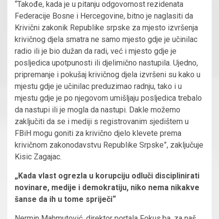
“Takođe, kada je u pitanju odgovornost rezidenata
Federacije Bosne i Hercegovine, bitno je naglasiti da
Krivični zakonik Republike srpske za mjesto izvršenja
krivičnog djela smatra ne samo mjesto gdje je učinilac
radio ili je bio dužan da radi, već i mjesto gdje je
posljedica upotpunosti ili djelimično nastupila. Ujedno,
pripremanje i pokušaj krivičnog djela izvršeni su kako u
mjestu gdje je učinilac preduzimao radnju, tako i u
mjestu gdje je po njegovom umišljaju posljedica trebalo
da nastupi ili je mogla da nastupi. Dakle možemo
zaključiti da se i mediji s registrovanim sjedištem u
FBiH mogu goniti za krivično djelo klevete prema
krivičnom zakonodavstvu Republike Srpske”, zaključuje
Kisic Zagajac.
„Kada vlast ogrezla u korupciju odluči disciplinirati
novinare, medije i demokratiju, niko nema nikakve
šanse da ih u tome spriječi“
Nermin Mahmutović, direktor portala Fokus.ba, za naš