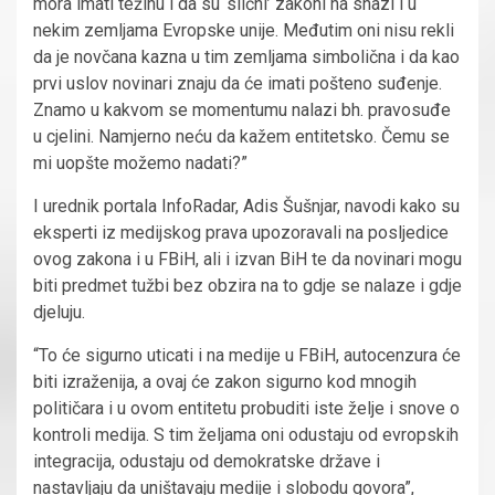
mora imati težinu i da su ‘slični’ zakoni na snazi i u
nekim zemljama Evropske unije. Međutim oni nisu rekli
da je novčana kazna u tim zemljama simbolična i da kao
prvi uslov novinari znaju da će imati pošteno suđenje.
Znamo u kakvom se momentumu nalazi bh. pravosuđe
u cjelini. Namjerno neću da kažem entitetsko. Čemu se
mi uopšte možemo nadati?”
I urednik portala InfoRadar, Adis Šušnjar, navodi kako su
eksperti iz medijskog prava upozoravali na posljedice
ovog zakona i u FBiH, ali i izvan BiH te da novinari mogu
biti predmet tužbi bez obzira na to gdje se nalaze i gdje
djeluju.
“To će sigurno uticati i na medije u FBiH, autocenzura će
biti izraženija, a ovaj će zakon sigurno kod mnogih
političara i u ovom entitetu probuditi iste želje i snove o
kontroli medija. S tim željama oni odustaju od evropskih
integracija, odustaju od demokratske države i
nastavljaju da uništavaju medije i slobodu govora”,