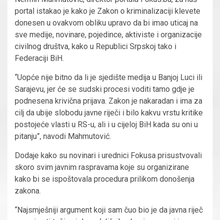
portal istakao je kako je Zakon o kriminalizaciji klevete
donesen u ovakvom obliku upravo da bi imao uticaj na
sve medije, novinare, pojedince, aktiviste i organizacije
civilnog društva, kako u Republici Srpskoj tako i
Federaciji BiH.
“Uopće nije bitno da li je sjedište medija u Banjoj Luci ili
Sarajevu, jer će se sudski procesi voditi tamo gdje je
podnesena krivična prijava. Zakon je nakaradan i ima za
cilj da ubije slobodu javne riječi i bilo kakvu vrstu kritike
postojeće vlasti u RS-u, ali i u cijeloj BiH kada su oni u
pitanju”, navodi Mahmutović.
Dodaje kako su novinari i urednici Fokusa prisustvovali
skoro svim javnim raspravama koje su organizirane
kako bi se ispoštovala procedura prilikom donošenja
zakona.
“Najsmješniji argument koji sam čuo bio je da javna riječ