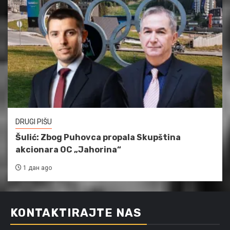
DRUGI PIŠU
Šulić: Zbog Puhovca propala Skupština
akcionara OC „Jahorina“
1 дан ago
KONTAKTIRAJTE NAS