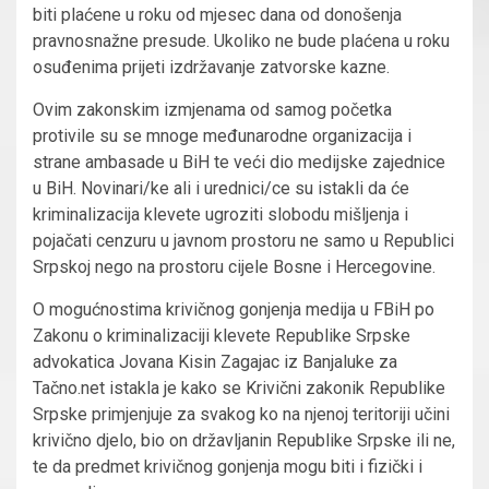
biti plaćene u roku od mjesec dana od donošenja
pravnosnažne presude. Ukoliko ne bude plaćena u roku
osuđenima prijeti izdržavanje zatvorske kazne.
Ovim zakonskim izmjenama od samog početka
protivile su se mnoge međunarodne organizacija i
strane ambasade u BiH te veći dio medijske zajednice
u BiH. Novinari/ke ali i urednici/ce su istakli da će
kriminalizacija klevete ugroziti slobodu mišljenja i
pojačati cenzuru u javnom prostoru ne samo u Republici
Srpskoj nego na prostoru cijele Bosne i Hercegovine.
O mogućnostima krivičnog gonjenja medija u FBiH po
Zakonu o kriminalizaciji klevete Republike Srpske
advokatica Jovana Kisin Zagajac iz Banjaluke za
Tačno.net istakla je kako se Krivični zakonik Republike
Srpske primjenjuje za svakog ko na njenoj teritoriji učini
krivično djelo, bio on državljanin Republike Srpske ili ne,
te da predmet krivičnog gonjenja mogu biti i fizički i