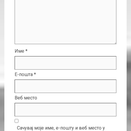
Име
*
Е-пошта
*
Веб место
Сачувај моје име, е-пошту и веб место у