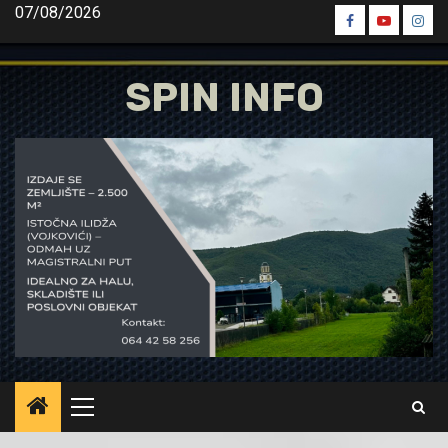
Skip
07/08/2026
Spin
Spin
Spin
to
Facebook
Youtube
Inst
content
SPIN INFO
Primary
Menu