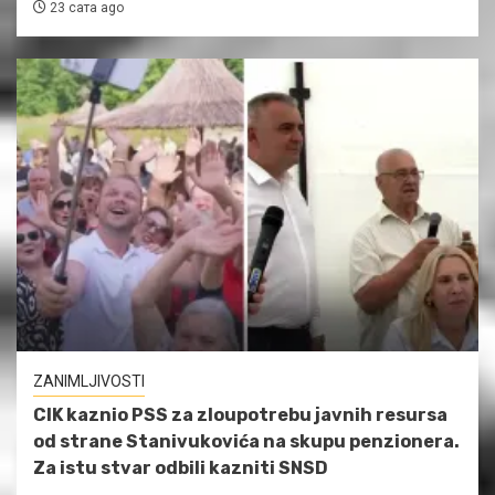
23 сата ago
ZANIMLJIVOSTI
CIK kaznio PSS za zloupotrebu javnih resursa
od strane Stanivukovića na skupu penzionera.
Za istu stvar odbili kazniti SNSD