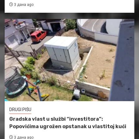
3 дана ago
DRUGI PIŠU
Gradska vlast u službi “investitora”:
Popovićima ugrožen opstanak u vlastitoj kući
3 дана ago