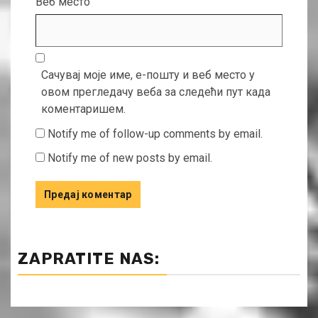
Веб место
Сачувај моје име, е-пошту и веб место у
овом прегледачу веба за следећи пут када
коментаришем.
Notify me of follow-up comments by email.
Notify me of new posts by email.
ZAPRATITE NAS: