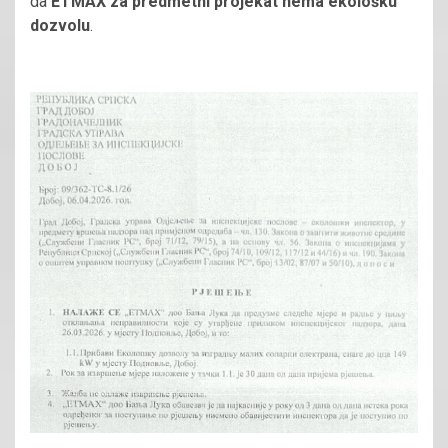
da
ETMAX za predmetni projekat nema ekološku
dozvolu
.