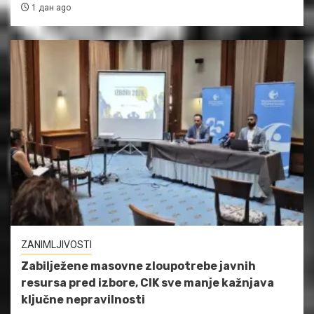
1 дан ago
ZANIMLJIVOSTI
Zabilježene masovne zloupotrebe javnih
resursa pred izbore, CIK sve manje kažnjava
ključne nepravilnosti