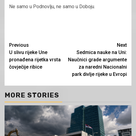
Ne samo u Podnovlju, ne samo u Doboju.
Continue
Previous
Next
U slivu rijeke Une
Sedmica nauke na Uni:
Reading
pronađena rijetka vrsta
Naučnici grade argumente
čovječije ribice
za naredni Nacionalni
park divlje rijeke u Evropi
MORE STORIES