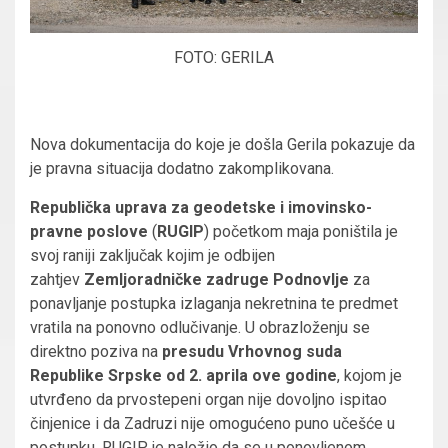
FOTO: GERILA
Nova dokumentacija do koje je došla Gerila pokazuje da
je pravna situacija dodatno zakomplikovana.
Republička uprava za geodetske i imovinsko-
pravne poslove
(
RUGIP
) početkom maja poništila je
svoj raniji zaključak kojim je odbijen
zahtjev
Zemljoradničke zadruge Podnovlje
za
ponavljanje postupka izlaganja nekretnina te predmet
vratila na ponovno odlučivanje. U obrazloženju se
direktno poziva na
presudu Vrhovnog suda
Republike Srpske od 2. aprila ove godine
, kojom je
utvrđeno da prvostepeni organ nije dovoljno ispitao
činjenice i da Zadruzi nije omogućeno puno učešće u
postupku. RUGIP je naložio da se u ponovljenom