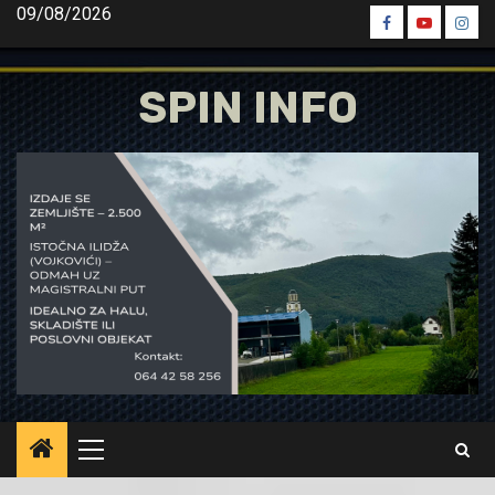
Skip
09/08/2026
Spin
Spin
Spin
to
Facebook
Youtube
Inst
content
SPIN INFO
Primary
Menu