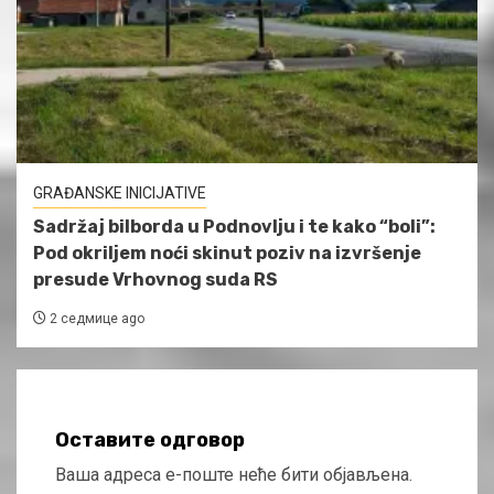
GRAĐANSKE INICIJATIVE
Sadržaj bilborda u Podnovlju i te kako “boli”:
Pod okriljem noći skinut poziv na izvršenje
presude Vrhovnog suda RS
2 седмице ago
Оставите одговор
Ваша адреса е-поште неће бити објављена.