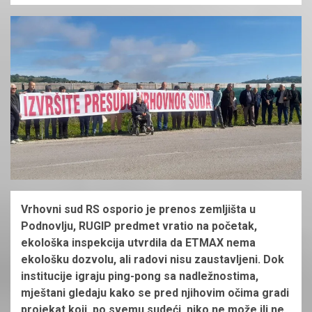
Vrhovni sud RS osporio je prenos zemljišta u
Podnovlju, RUGIP predmet vratio na početak,
ekološka inspekcija utvrdila da ETMAX nema
ekološku dozvolu, ali radovi nisu zaustavljeni. Dok
institucije igraju ping-pong sa nadležnostima,
mještani gledaju kako se pred njihovim očima gradi
projekat koji, po svemu sudeći, niko ne može ili ne