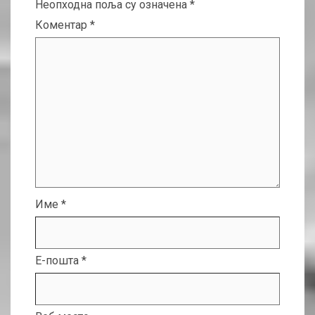
Неопходна поља су означена
*
Коментар
*
Име
*
Е-пошта
*