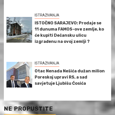
ISTRAŽIVANJA
ISTOČNO SARAJEVO: Prodaje se
11 dunuma FAMOS-ove zemlje, ko
će kupiti Dečansku ulicu
izgrađenu na ovoj zemlji ?
ISTRAŽIVANJA
Otac Nenada Nešića dužan milion
Poreskoj upravi RS, a sad
savjetuje Ljubišu Ćosića
NE PROPUSTITE