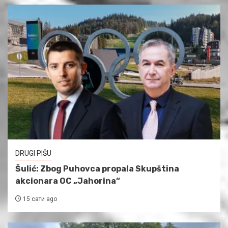
DRUGI PIŠU
Šulić: Zbog Puhovca propala Skupština
akcionara OC „Jahorina“
15 сати ago