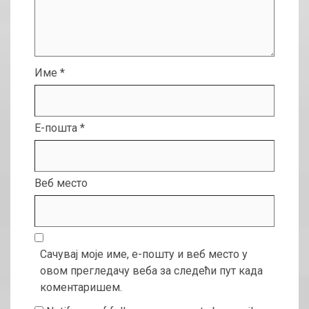
Име
*
Е-пошта
*
Веб место
Сачувај моје име, е-пошту и веб место у
овом прегледачу веба за следећи пут када
коментаришем.