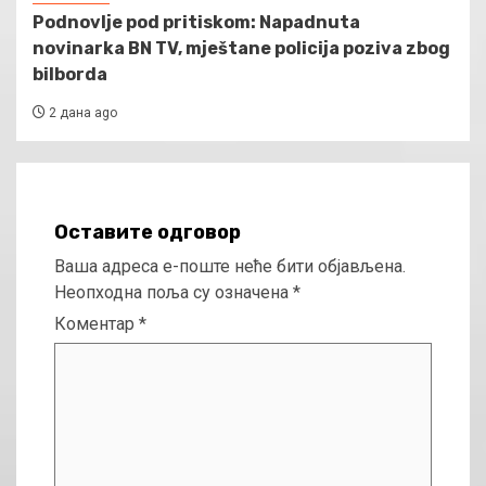
Podnovlje pod pritiskom: Napadnuta
novinarka BN TV, mještane policija poziva zbog
bilborda
2 дана ago
Оставите одговор
Ваша адреса е-поште неће бити објављена.
Неопходна поља су означена
*
Коментар
*