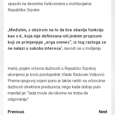
spasilo na desetine funkcionera u institucijama
Republike Srpske.
„
Međutim, s obzirom na to da lice obavlja funkciju
kao v.d., koja nije definisana niti jednim propisom
koji se primjenjuje „erga omnes“, iz tog razloga se
ne nalazi u sukobu interesa
“, navodi se u mišljenju.
Inače, pojam vršioca dužnosti u Republici Srpskoj
ukorijenio je bivši predsjednik Vlade Radovan Višković.
Prema njegovoj ocjeni puno je lakše raditi sa vršiocima
dužnosti direktora preduzeća, nego kada dobiju puni
mandat jer “tada misle da nikome ne treba da
odgovaraju”.
Continue
Previous
Next