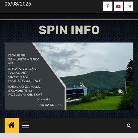
Skip
06/08/2026
Spin
Spin
Spin
to
Facebook
Youtube
Inst
content
SPIN INFO
Primary
Menu