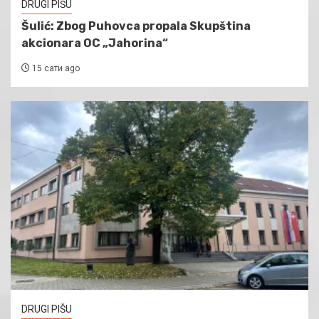
DRUGI PIŠU
Šulić: Zbog Puhovca propala Skupština
akcionara OC „Jahorina“
15 сати ago
DRUGI PIŠU