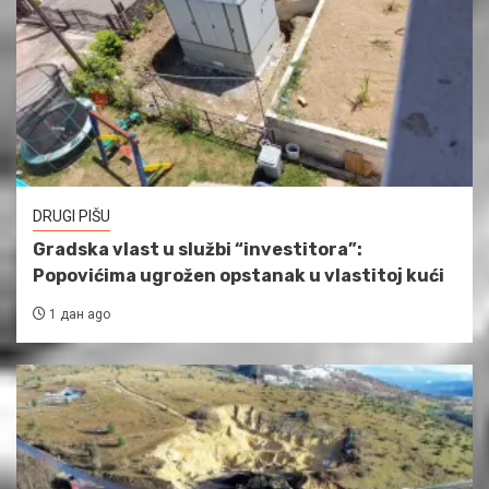
DRUGI PIŠU
Gradska vlast u službi “investitora”:
Popovićima ugrožen opstanak u vlastitoj kući
1 дан ago