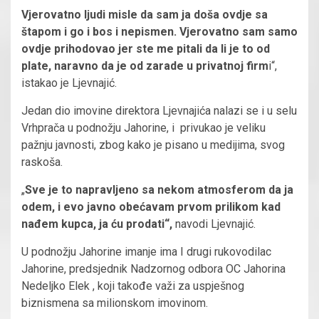
Vjerovatno ljudi misle da sam ja doša ovdje sa
štapom i go i bos i nepismen. Vjerovatno sam samo
ovdje prihodovao jer ste me pitali da li je to od
plate, naravno da je od zarade u privatnoj firm
i“,
istakao je Ljevnajić.
Jedan dio imovine direktora Ljevnajića nalazi se i u selu
Vrhprača u podnožju Jahorine, i privukao je veliku
pažnju javnosti, zbog kako je pisano u medijima, svog
raskoša.
„
Sve je to napravljeno sa nekom atmosferom da ja
odem, i evo javno obećavam prvom prilikom kad
nađem kupca, ja ću prodati“,
navodi Ljevnajić.
U podnožju Jahorine imanje ima I drugi rukovodilac
Jahorine, predsjednik Nadzornog odbora OC Jahorina
Nedeljko Elek , koji takođe važi za uspješnog
biznismena sa milionskom imovinom.