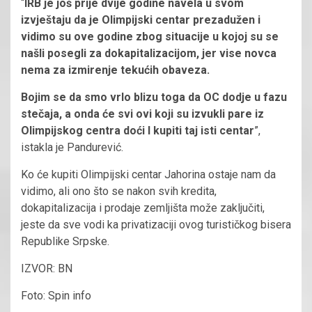
“
IRB je još prije dvije godine navela u svom
izvještaju da je Olimpijski centar prezadužen i
vidimo su ove godine zbog situacije u kojoj su se
našli posegli za dokapitalizacijom, jer vise novca
nema za izmirenje tekućih obaveza.
Bojim se da smo vrlo blizu toga da OC dodje u fazu
stečaja, a onda će svi ovi koji su izvukli pare iz
Olimpijskog centra doći I kupiti taj isti centar
”,
istakla je Pandurević.
Ko će kupiti Olimpijski centar Jahorina ostaje nam da
vidimo, ali ono što se nakon svih kredita,
dokapitalizacija i prodaje zemljišta može zaključiti,
jeste da sve vodi ka privatizaciji ovog turističkog bisera
Republike Srpske.
IZVOR: BN
Foto: Spin info