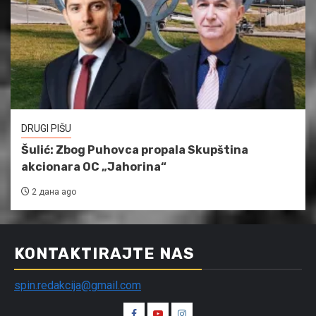
DRUGI PIŠU
Šulić: Zbog Puhovca propala Skupština
akcionara OC „Jahorina“
2 дана ago
KONTAKTIRAJTE NAS
spin.redakcija@gmail.com
Spin
Spin
Spin