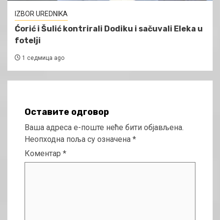
IZBOR UREDNIKA
Ćorić i Šulić kontrirali Dodiku i sačuvali Eleka u
fotelji
1 седмица ago
Оставите одговор
Ваша адреса е-поште неће бити објављена.
Неопходна поља су означена
*
Коментар
*