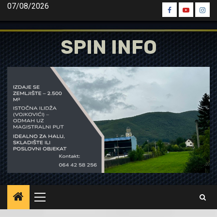
Skip
07/08/2026
Spin
Spin
Spin
to
Facebook
Youtube
Inst
content
SPIN INFO
Primary
Menu