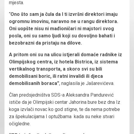
mjesta.
“
Ono što sam ja čula da I ti izvršni direktori imaju
ogromnu imovinu, naravno ne u rangu direktora.
Oni uopšte nisu ni mađioničari ni majstori svog
posla, oni su samo ljudi koji su dovoljno bahati i
bezobrazni da pristaju na dilove.
A pritom oni su na ulicu istjerali domaće radnike iz
Olimpijskog centra, iz hotela Bistrica, iz sistema
vertikalnog transporta, a skoro svi su bili
demobilisani boric, ili ratni invalidi ili djeca
demobilisanih boraca”
, naglasila je Jašarevićeva.
Član predsjedništva SDS-a Aleksandra Pandurević
ističe da je Olimpijski centar Jahorina bure bez dna Iz
koga izvlači novac ko god stigne, te da nema potrebe
za špekulacijama I optužbama kada su neke stvari
očigledne.