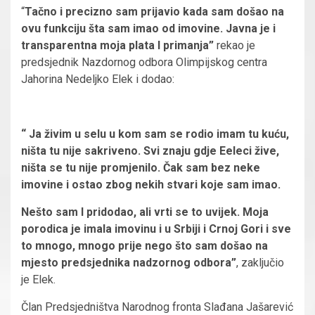
“
Tačno i precizno sam prijavio kada sam došao na
ovu funkciju šta sam imao od imovine. Javna je i
transparentna moja plata I primanja”
rekao je
predsjednik Nazdornog odbora Olimpijskog centra
Jahorina Nedeljko Elek i dodao:
“ Ja živim u selu u kom sam se rodio imam tu kuću,
ništa tu nije sakriveno. Svi znaju gdje Eeleci žive,
ništa se tu nije promjenilo. Čak sam bez neke
imovine i ostao zbog nekih stvari koje sam imao.
Nešto sam I pridodao, ali vrti se to uvijek. Moja
porodica je imala imovinu i u Srbiji i Crnoj Gori i sve
to mnogo, mnogo prije nego što sam došao na
mjesto predsjednika nadzornog odbora”
, zaključio
je Elek.
Član Predsjedništva Narodnog fronta Slađana Jašarević