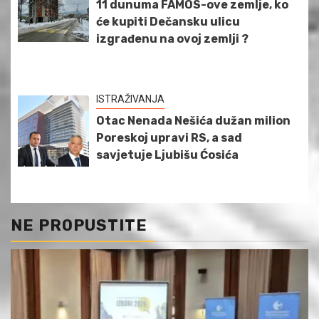
11 dunuma FAMOS-ove zemlje, ko
će kupiti Dečansku ulicu
izgrađenu na ovoj zemlji ?
ISTRAŽIVANJA
Otac Nenada Nešića dužan milion
Poreskoj upravi RS, a sad
savjetuje Ljubišu Ćosića
NE PROPUSTITE