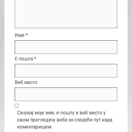
Име
*
Е-пошта
*
Веб место
Сачувај моје име, е-пошту и веб место у
овом прегледачу веба за следећи пут када
коментаришем.