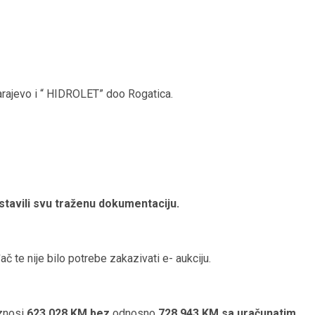
rajevo i “ HIDROLET” doo Rogatica.
stavili svu traženu dokumentaciju.
 te nije bilo potrebe zakazivati e- aukciju.
iznosi
623.028 KM bez
odnosno
728.943 KM sa uračunatim