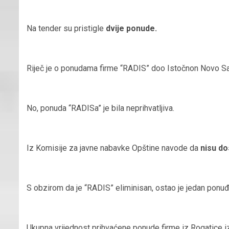
Na tender su pristigle
dvije ponude.
Riječ je o ponudama firme “RADIS” doo Istočnon Novo Sa
No, ponuda “RADISa” je bila neprihvatljiva.
Iz Komisije za javne nabavke Opštine navode da
nisu do
S obzirom da je “RADIS” eliminisan, ostao je jedan ponuđač
Ukupna vrijednost prihvaćene ponude firme iz Rogatice 