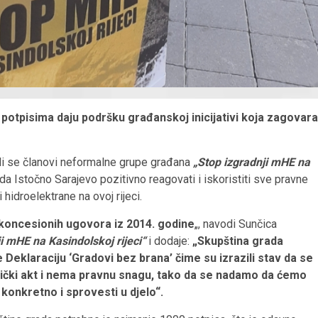
potpisima daju podršku građanskoj inicijativi koja zagovara
ali se članovi neformalne grupe građana
„Stop izgradnji mHE na
a Istočno Sarajevo pozitivno reagovati i iskoristiti sve pravne
hidroelektrane na ovoj rijeci.
a koncesionih ugovora iz 2014. godine
„, navodi Sunčica
i mHE na Kasindolskoj rijeci“
i dodaje:
„Skupština grada
 Deklaraciju ‘Gradovi bez brana’ čime su izrazili stav da se
itički akt i nema pravnu snagu, tako da se nadamo da ćemo
 konkretno i sprovesti u djelo“.