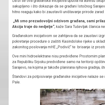
Da bi se ova građanska inicijativa uputila na adresu Sku
sakupljeno i što dokazuje da se građani Istočnog Sarajeva
hitno reaguju kako bi zaustavili uništavanje prirode zarad 
„Mi smo prezadovoljni odzivom građana, sami prilaze
Akcija traje do nedjelje“
, kaže Sara Tuševljak članica 
Građanskom inicijativom se zahtijeva da se zaustavi izgr
pokretanje procedure o zaštiti Kasindolske rijeke u skl
zakonitog poslovanja mHE „Podivič“ te brisanje iz prost
Ove mini hidroelektrane nisu predviđene Prostornim pl
za Republiku Srpsku predviđene samo na teritoriji opštine T
Sarajevo, na kojima je takođe planirana njihova gradnja, š
Štandovi za potpisivanje građanske inicijative nalaze se n
Pale.