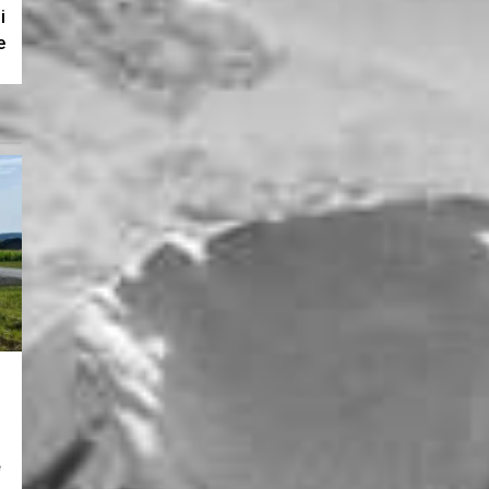
i
e
i
e