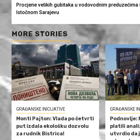
Procjene velikih gubitaka u vodovodnim preduzećima 
Reading
Istočnom Sarajevu
MORE STORIES
GRAĐANSKE INICIJATIVE
GRAĐANSKE IN
Monti Pajton: Vlada po četvrti
Podnovlje: 
put izdala ekološku dozvolu
platili anal
za rudnik Bistrica!
utvrdio da 