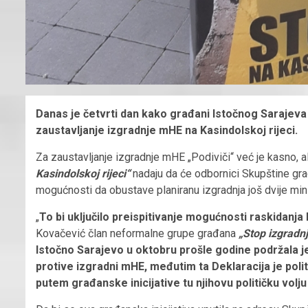
Danas je četvrti dan kako građani Istočnog Sarajeva 
zaustavljanje izgradnje mHE na Kasindolskoj rijeci.
Za zaustavljanje izgradnje mHE „Podiviči“ već je kasno, 
Kasindolskoj rijeci“
nadaju da će odbornici Skupštine grad
mogućnosti da obustave planiranu izgradnja još dvije mini 
„
To bi uključilo preispitivanje mogućnosti raskidanj
Kovačević član neformalne grupe građana
„Stop izgradnj
Istočno Sarajevo u oktobru prošle godine podržala je
protive izgradni mHE, međutim ta Deklaracija je pol
putem građanske inicijative tu njihovu političku volju