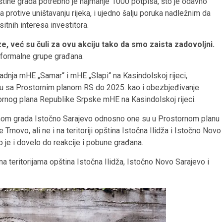
pštine grada potrebno je najmanje 1000 potpisa, što je odavno
 protive uništavanju rijeka, i ujedno šalju poruka nadležnim da
sitnih interesa investitora.
, već su čuli za ovu akciju tako da smo zaista zadovoljni.
neformalne grupe građana.
adnja mHE „Samar“ i mHE „Slapi“ na Kasindolskoj rijeci,
adu sa Prostornim planom RS do 2025. kao i obezbjeđivanje
ornog plana Republike Srpske mHE na Kasindolskoj rijeci.
anom grada Istočno Sarajevo odnosno one su u Prostornom planu
rnovo, ali ne i na teritoriji opština Istočna Ilidža i Istočno Novo
to je i dovelo do reakcije i pobune građana.
a teritorijama opština Istočna Ilidža, Istočno Novo Sarajevo i