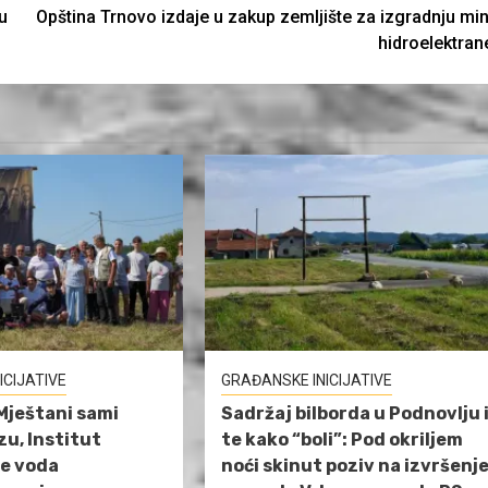
u
Opština Trnovo izdaje u zakup zemljište za izgradnju min
hidroelektran
ICIJATIVE
GRAĐANSKE INICIJATIVE
Mještani sami
Sadržaj bilborda u Podnovlju 
izu, Institut
te kako “boli”: Pod okriljem
je voda
noći skinut poziv na izvršenj