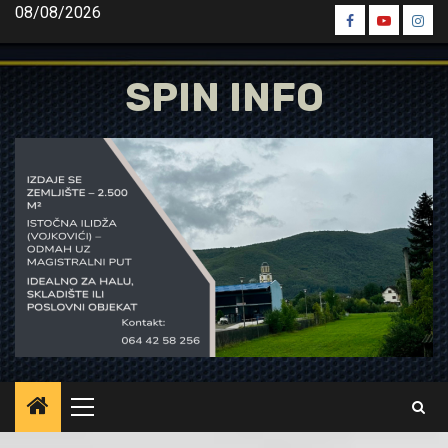
Skip
08/08/2026
Spin
Spin
Spin
to
Facebook
Youtube
Inst
content
SPIN INFO
Primary
Menu