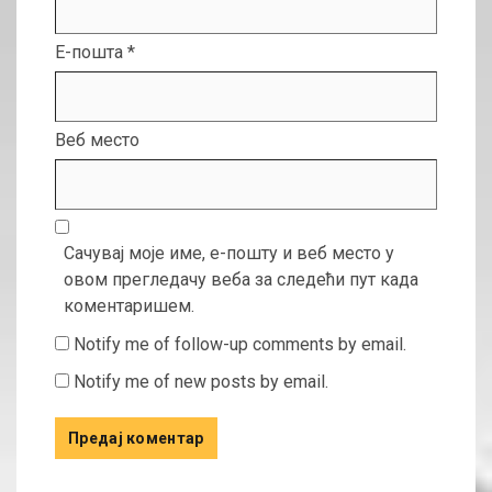
Е-пошта
*
Веб место
Сачувај моје име, е-пошту и веб место у
овом прегледачу веба за следећи пут када
коментаришем.
Notify me of follow-up comments by email.
Notify me of new posts by email.