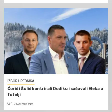
IZBOR UREDNIKA
Ćorić i Šulić kontrirali Dodiku i sačuvali Eleka u
fotelji
1 седмица ago