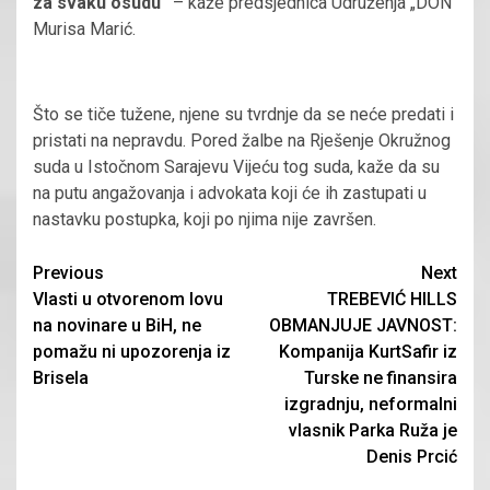
za svaku osudu“
– kaže predsjednica Udruženja „DON“
Murisa Marić.
Što se tiče tužene, njene su tvrdnje da se neće predati i
pristati na nepravdu. Pored žalbe na Rješenje Okružnog
suda u Istočnom Sarajevu Vijeću tog suda, kaže da su
na putu angažovanja i advokata koji će ih zastupati u
nastavku postupka, koji po njima nije završen.
Continue
Previous
Next
Vlasti u otvorenom lovu
TREBEVIĆ HILLS
Reading
na novinare u BiH, ne
OBMANJUJE JAVNOST:
pomažu ni upozorenja iz
Kompanija KurtSafir iz
Brisela
Turske ne finansira
izgradnju, neformalni
vlasnik Parka Ruža je
Denis Prcić