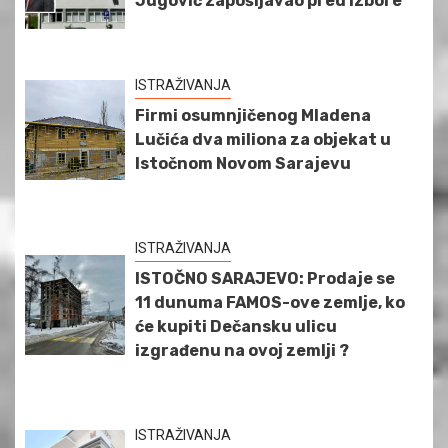
Jugović zapošljavao pred izbore
ISTRAŽIVANJA
Firmi osumnjičenog Mladena
Lučića dva miliona za objekat u
Istočnom Novom Sarajevu
ISTRAŽIVANJA
ISTOČNO SARAJEVO: Prodaje se
11 dunuma FAMOS-ove zemlje, ko
će kupiti Dečansku ulicu
izgrađenu na ovoj zemlji ?
ISTRAŽIVANJA