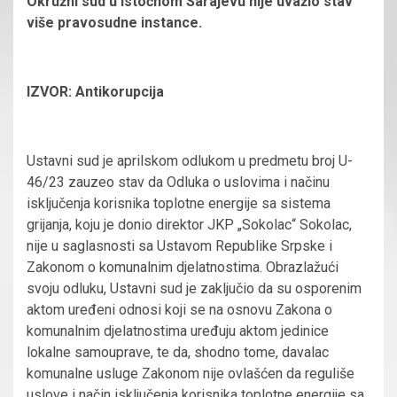
Okružni sud u Istočnom Sarajevu nije uvažio stav
više pravosudne instance.
IZVOR: Antikorupcija
Ustavni sud je aprilskom odlukom u predmetu broj U-
46/23 zauzeo stav da Odluka o uslovima i načinu
isključenja korisnika toplotne energije sa sistema
grijanja, koju je donio direktor JKP „Sokolac“ Sokolac,
nije u saglasnosti sa Ustavom Republike Srpske i
Zakonom o komunalnim djelatnostima. Obrazlažući
svoju odluku, Ustavni sud je zaključio da su osporenim
aktom uređeni odnosi koji se na osnovu Zakona o
komunalnim djelatnostima uređuju aktom jedinice
lokalne samouprave, te da, shodno tome, davalac
komunalne usluge Zakonom nije ovlašćen da reguliše
uslove i način isključenja korisnika toplotne energije sa