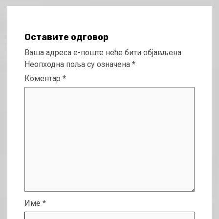
Оставите одговор
Ваша адреса е-поште неће бити објављена.
Неопходна поља су означена
*
Коментар
*
Име
*