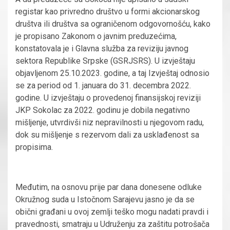
registar kao privredno društvo u formi akcionarskog
društva ili društva sa ograničenom odgovornošću, kako
je propisano Zakonom o javnim preduzećima,
konstatovala je i Glavna služba za reviziju javnog
sektora Republike Srpske (GSRJSRS). U izvještaju
objavljenom 25.10.2023. godine, a taj Izvještaj odnosio
se za period od 1. januara do 31. decembra 2022.
godine. U izvještaju o provedenoj finansijskoj reviziji
JKP Sokolac za 2022. godinu je dobila negativno
mišljenje, utvrdivši niz nepravilnosti u njegovom radu,
dok su mišljenje s rezervom dali za usklađenost sa
propisima.
Međutim, na osnovu prije par dana donesene odluke
Okružnog suda u Istočnom Sarajevu jasno je da se
obični građani u ovoj zemlji teško mogu nadati pravdi i
pravednosti, smatraju u Udruženju za zaštitu potrošača