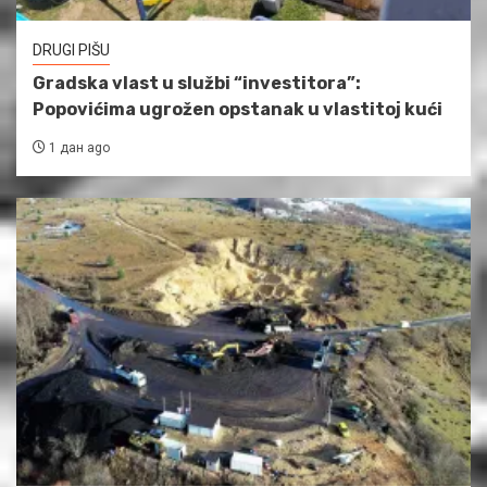
DRUGI PIŠU
Gradska vlast u službi “investitora”:
Popovićima ugrožen opstanak u vlastitoj kući
1 дан ago