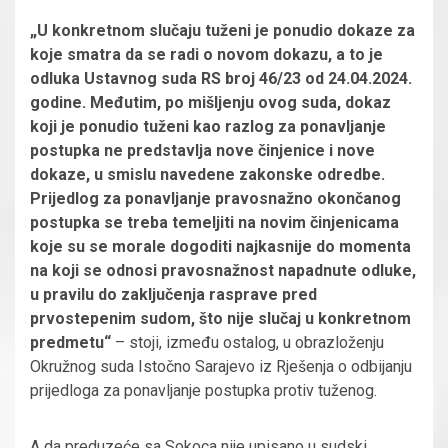
„U konkretnom slučaju tuženi je ponudio dokaze za
koje smatra da se radi o novom dokazu, a to je
odluka Ustavnog suda RS broj 46/23 od 24.04.2024.
godine. Međutim, po mišljenju ovog suda, dokaz
koji je ponudio tuženi kao razlog za ponavljanje
postupka ne predstavlja nove činjenice i nove
dokaze, u smislu navedene zakonske odredbe.
Prijedlog za ponavljanje pravosnažno okončanog
postupka se treba temeljiti na novim činjenicama
koje su se morale dogoditi najkasnije do momenta
na koji se odnosi pravosnažnost napadnute odluke,
u pravilu do zaključenja rasprave pred
prvostepenim sudom, što nije slučaj u konkretnom
predmetu“
– stoji, između ostalog, u obrazloženju
Okružnog suda Istočno Sarajevo iz Rješenja o odbijanju
prijedloga za ponavljanje postupka protiv tuženog.
A da preduzeće sa Sokoca nije upisano u sudski