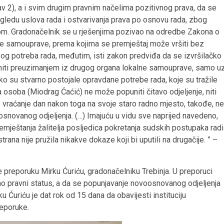
av 2), a i svim drugim pravnim načelima pozitivnog prava, da se
ogledu uslova rada i ostvarivanja prava po osnovu rada, zbog
rom. Gradonačelnik se u rješenjima pozivao na odredbe Zakona o
ne samouprave, prema kojima se premještaj može vršiti bez
bog potreba rada, međutim, isti zakon predviđa da se izvršilačko
niti preuzimanjem iz drugog organa lokalne samouprave, samo u
ko su stvarno postojale opravdane potrebe rada, koje su tražile
osoba (Miodrag Ćaćić) ne može popuniti čitavo odjeljenje, niti
 vraćanje dan nakon toga na svoje staro radno mjesto, takođe, ne
osnovanog odjeljenja. (…) Imajuću u vidu sve naprijed navedeno,
mještanja žalitelja posljedica pokretanja sudskih postupaka radi
ana nije pružila nikakve dokaze koji bi uputili na drugačije. ” –
preporuku Mirku Ćuriću, gradonačelniku Trebinja. U preporuci
adno pravni status, a da se popunjavanje novoosnovanog odjeljenja
u Ćuriću je dat rok od 15 dana da obavijesti instituciju
eporuke.