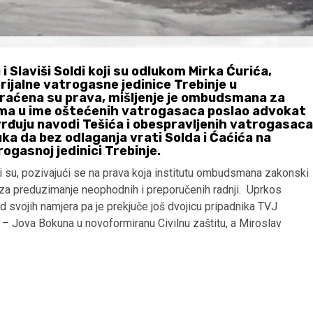
Slaviši Soldi koji su odlukom Mirka Ćurića,
rijalne vatrogasne jedinice Trebinje u
kraćena su prava, mišljenje je ombudsmana za
ima u ime oštećenih vatrogasaca poslao advokat
vrđuju navodi Tešića i obespravljenih vatrogasaca
ka da bez odlaganja vrati Solda i Ćaćića na
rogasnoj jedinici Trebinje.
i su, pozivajući se na prava koja institutu ombudsmana zakonski
a za preduzimanje neophodnih i preporučenih radnji. Uprkos
d svojih namjera pa je prekjuče još dvojicu pripadnika TVJ
 – Jova Bokuna u novoformiranu Civilnu zaštitu, a Miroslav