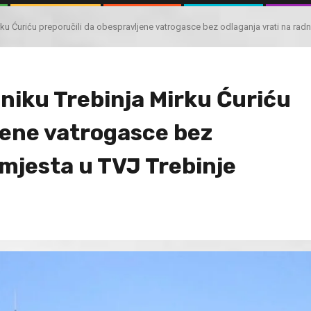
 Ćuriću preporučili da obespravljene vatrogasce bez odlaganja vrati na radn
iku Trebinja Mirku Ćuriću
jene vatrogasce bez
 mjesta u TVJ Trebinje