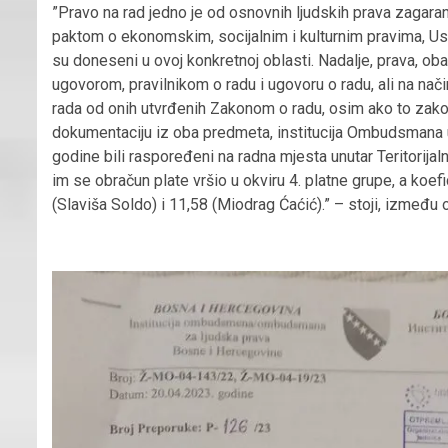
”Pravo na rad jedno je od osnovnih ljudskih prava zaga
paktom o ekonomskim, socijalnim i kulturnim pravima, Us
su doneseni u ovoj konkretnoj oblasti. Nadalje, prava, o
ugovorom, pravilnikom o radu i ugovoru o radu, ali na način 
rada od onih utvrđenih Zakonom o radu, osim ako to zakon
dokumentaciju iz oba predmeta, institucija Ombudsmana u
godine bili raspoređeni na radna mjesta unutar Teritorija
im se obračun plate vršio u okviru 4. platne grupe, a koe
(Slaviša Soldo) i 11,58 (Miodrag Ćaćić).” – stoji, izmeđ