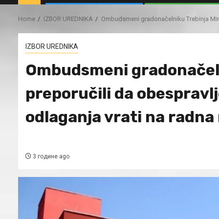
Home
IZBOR UREDNIKA
Ombudsmeni gradonačelniku Trebinja Mirku
IZBOR UREDNIKA
Ombudsmeni gradonačeln
preporučili da obespravl
odlaganja vrati na radna
3 године ago