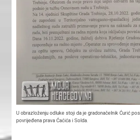
U obrazloženju odluke stoji da je gradonačelnik Ćurić p
povrijeđena prava Ćaćića i Solda.