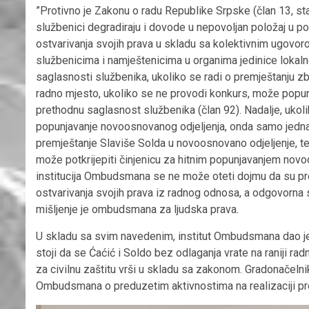
”Protivno je Zakonu o radu Republike Srpske (član 13, st
službenici degradiraju i dovode u nepovoljan položaj u p
ostvarivanja svojih prava u skladu sa kolektivnim ugovo
službenicima i namještenicima u organima jedinice lokal
saglasnosti službenika, ukoliko se radi o premještanju z
radno mjesto, ukoliko se ne provodi konkurs, može popu
prethodnu saglasnost službenika (član 92). Nadalje, ukoli
popunjavanje novoosnovanog odjeljenja, onda samo jedna 
premještanje Slaviše Solda u novoosnovano odjeljenje, te
može potkrijepiti činjenicu za hitnim popunjavanjem novo
institucija Ombudsmana se ne može oteti dojmu da su pre
ostvarivanja svojih prava iz radnog odnosa, a odgovorna str
mišljenje je ombudsmana za ljudska prava.
U skladu sa svim navedenim, institut Ombudsmana dao je 
stoji da se Ćaćić i Soldo bez odlaganja vrate na raniji r
za civilnu zaštitu vrši u skladu sa zakonom. Gradonačelnik
Ombudsmana o preduzetim aktivnostima na realizaciji pr