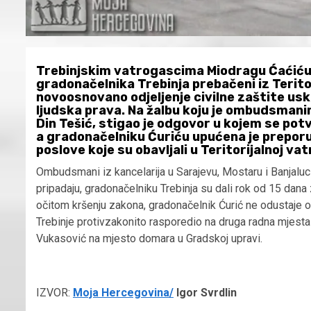
Trebinjskim vatrogascima Miodragu Ćaćiću i 
gradonačelnika Trebinja prebačeni iz Terito
novoosnovano odjeljenje civilne zaštite us
ljudska prava. Na žalbu koju je ombudsman
Din Tešić, stigao je odgovor u kojem se pot
a gradonačelniku Ćuriću upućena je preporu
poslove koje su obavljali u Teritorijalnoj vat
Ombudsmani iz kancelarija u Sarajevu, Mostaru i Banjaluc
pripadaju, gradonačelniku Trebinja su dali rok od 15 dan
očitom kršenju zakona, gradonačelnik Ćurić ne odustaje o
Trebinje protivzakonito rasporedio na druga radna mjesta
Vukasović na mjesto domara u Gradskoj upravi.
IZVOR:
Moja Hercegovina/
Igor Svrdlin