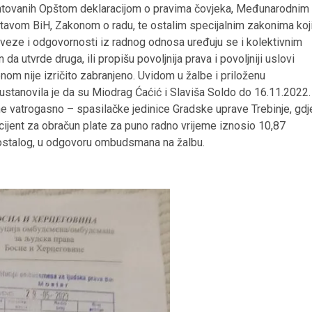
rantovanih Opštom deklaracijom o pravima čovjeka, Međunarodnim
tavom BiH, Zakonom o radu, te ostalim specijalnim zakonima koj
baveze i odgovornosti iz radnog odnosa uređuju se i kolektivnim
da utvrde druga, ili propišu povoljnija prava i povoljniji uslovi
om nije izričito zabranjeno. Uvidom u žalbe i priloženu
stanovila je da su Miodrag Ćaćić i Slaviša Soldo do 16.11.2022.
lne vatrogasno – spasilačke jedinice Gradske uprave Trebinje, gdj
ficijent za obračun plate za puno radno vrijeme iznosio 10,87
u ostalog, u odgovoru ombudsmana na žalbu.