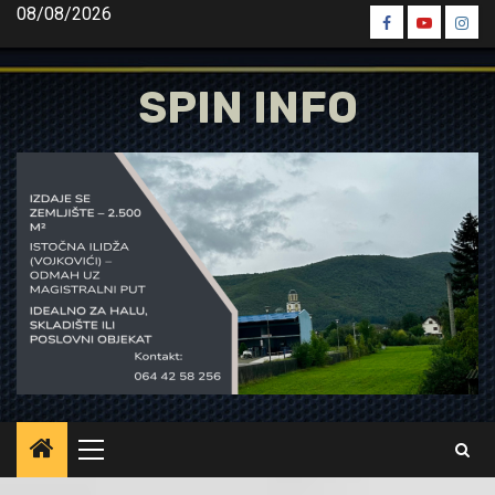
Skip
08/08/2026
Spin
Spin
Spin
to
Facebook
Youtube
Inst
content
SPIN INFO
Primary
Menu