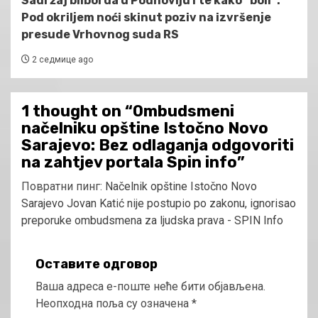
Sadržaj bilborda u Podnovlju i te kako “boli”:
Pod okriljem noći skinut poziv na izvršenje
presude Vrhovnog suda RS
2 седмице ago
1 thought on “
Ombudsmeni
načelniku opštine Istočno Novo
Sarajevo: Bez odlaganja odgovoriti
na zahtjev portala Spin info
”
Повратни пинг:
Načelnik opštine Istočno Novo
Sarajevo Jovan Katić nije postupio po zakonu, ignorisao
preporuke ombudsmena za ljudska prava - SPIN Info
Оставите одговор
Ваша адреса е-поште неће бити објављена.
Неопходна поља су означена
*