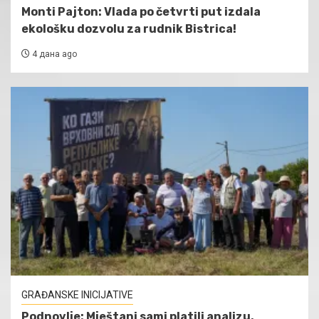
Monti Pajton: Vlada po četvrti put izdala
ekološku dozvolu za rudnik Bistrica!
4 дана ago
GRAĐANSKE INICIJATIVE
Podnovlje: Mještani sami platili analizu,