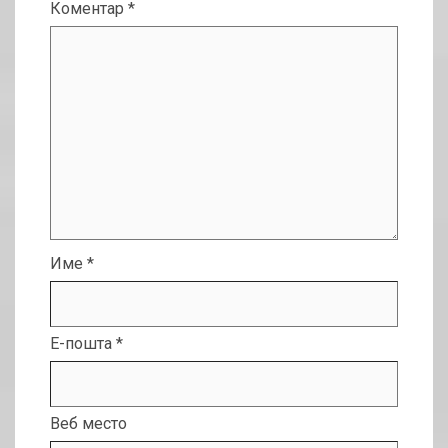
Коментар
*
Име
*
Е-пошта
*
Веб место