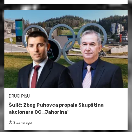
DRUGI PIŠU
Šulić: Zbog Puhovca propala Skupština
akcionara OC „Jahorina“
3 дана ago