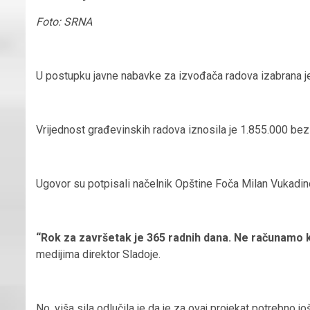
Foto: SRNA
U postupku javne nabavke za izvođača radova izabrana j
Vrijednost građevinskih radova iznosila je 1.855.000 b
Ugovor su potpisali načelnik Opštine Foča Milan Vukadin
“Rok za završetak je 365 radnih dana. Ne računamo k
medijima direktor Sladoje.
No, viša sila odlučila je da je za ovaj projekat potrebno jo