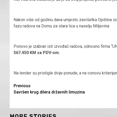
Nakon više od godinu dana umjesto završetka Opština iz
fazu radova na Domu za stara lica u naselju Miljevina.
Ponovo je izabran isti izvođač radova, odnosno firma
567.450 KM sa PDV-om.
Na tender su pristigle dvije ponude, a na osnovu kriterij
Continue
Previous
Savršen krug dilera državnih limuzina
Reading
MORE STORIES