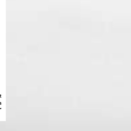
t
a
“