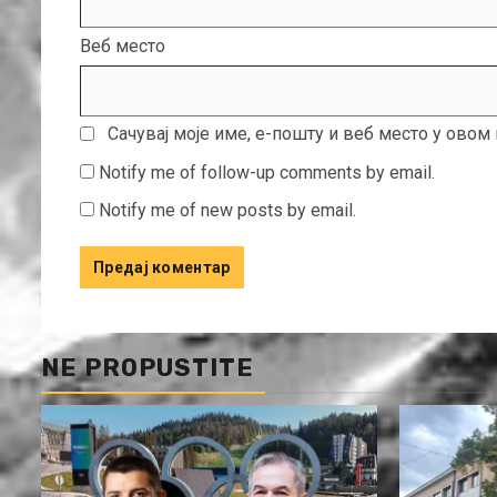
Веб место
Сачувај моје име, е-пошту и веб место у ово
Notify me of follow-up comments by email.
Notify me of new posts by email.
NE PROPUSTITE