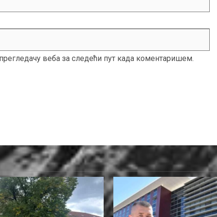
м прегледачу веба за следећи пут када коментаришем.