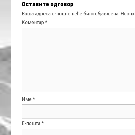
Оставите одговор
Ваша адреса е-поште неће бити објављена.
Неопх
Коментар
*
Име
*
Е-пошта
*