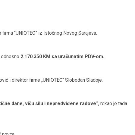
e firma “UNIOTEC” iz Istočnog Novog Sarajeva.
ez odnosno
2.170.350 KM sa uračunatim PDV-om.
ović i direktor firme „UNIOTEC“ Slobodan Sladoje.
išne dane, višu silu i nepredviđene radove“
, rekao je tada
š novca.