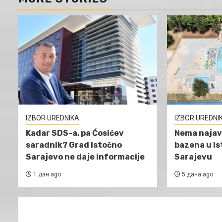
IZBOR UREDNIKA
IZBOR UREDNI
Kadar SDS-a, pa Ćosićev
Nema najav
saradnik? Grad Istočno
bazena u I
Sarajevo ne daje informacije
Sarajevu
1 дан ago
5 дана ago