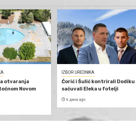
KA
IZBOR UREDNIKA
a otvaranja
Ćorić i Šulić kontrirali Dodiku 
stočnom Novom
sačuvali Eleka u fotelji
6 дана ago