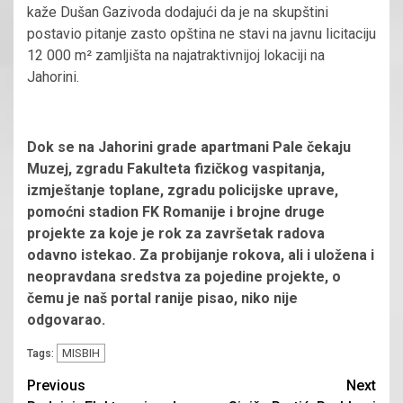
kaže Dušan Gazivoda dodajući da je na skupštini
postavio pitanje zasto opština ne stavi na javnu licitaciju
12 000 m² zamljišta na najatraktivnijoj lokaciji na
Jahorini.
Dok se na Jahorini grade apartmani Pale čekaju
Muzej, zgradu Fakulteta fizičkog vaspitanja,
izmještanje toplane, zgradu policijske uprave,
pomoćni stadion FK Romanije i brojne druge
projekte za koje je rok za završetak radova
odavno istekao. Za probijanje rokova, ali i uložena i
neopravdana sredstva za pojedine projekte, o
čemu je naš portal ranije pisao, niko nije
odgovarao.
MISBIH
Tags:
Continue
Previous
Next