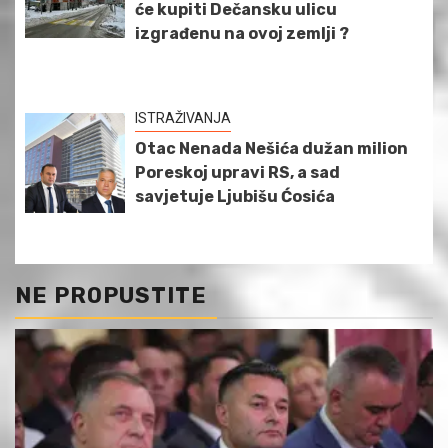
će kupiti Dečansku ulicu
izgrađenu na ovoj zemlji ?
ISTRAŽIVANJA
Otac Nenada Nešića dužan milion
Poreskoj upravi RS, a sad
savjetuje Ljubišu Ćosića
NE PROPUSTITE