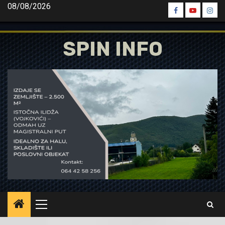
Skip
08/08/2026
Spin
Spin
Spin
to
Facebook
Youtube
Inst
content
SPIN INFO
Primary
Menu