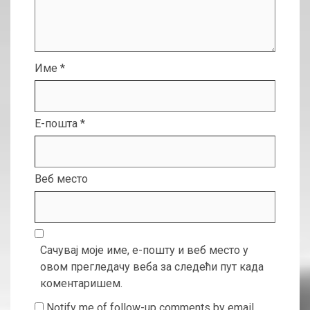
Име
*
Е-пошта
*
Веб место
Сачувај моје име, е-пошту и веб место у
овом прегледачу веба за следећи пут када
коментаришем.
Notify me of follow-up comments by email.