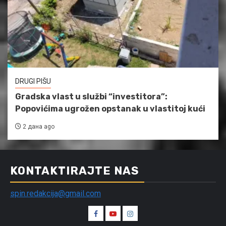
DRUGI PIŠU
Gradska vlast u službi “investitora”:
Popovićima ugrožen opstanak u vlastitoj kući
2 дана ago
KONTAKTIRAJTE NAS
spin.redakcija@gmail.com
Spin
Spin
Spin