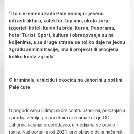
“
I to u vremenu kada Pale nemaju riješenu
infrastrukturu, kolektor, toplanu, okolo zvrje
izgorjeli hoteli Kalovita brda, Koran, Panorama,
hotel Turist. Sport, kultura i obrazovanje su na
koljenima, a sa druge strane se toliko daje na jednu
zgradu administracije, ima li projekat ili procjena
koliko košta zgrada”
.
O kriminalu, urbicidu i ekocidu na Jahorini u opštini
Pale ćute
O pogodovanju Olimpijskom centru Jahorina, poklanjanju
i prodaji zemlje po početnim cijenama koju je OC
Jahorina kasnije preprodavao, u medijima se pisalo i
ranije. Naš portal je još 2021. prvi objavio da je
načelnik