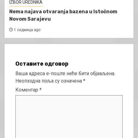
IZBOR UREDNIKA
Nema najava otvaranja bazena u Istočnom
Novom Sarajevu
1 седмица ago
Оставите одговор
Ваша адреса е-поште неће бити објављена.
Неопходна поља су означена
*
Коментар
*