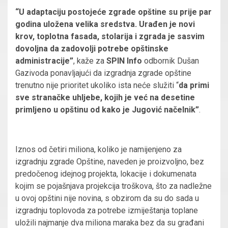
“U adaptaciju postojeće zgrade opštine su prije par
godina uložena velika sredstva. Urađen je novi
krov, toplotna fasada, stolarija i zgrada je sasvim
dovoljna da zadovolji potrebe opštinske
administracije”
, kaže za
SPIN Info
odbornik Dušan
Gazivoda ponavljajući da izgradnja zgrade opštine
trenutno nije prioritet ukoliko ista neće služiti “
da primi
sve stranačke uhljebe, kojih je već na desetine
primljeno u opštinu od kako je Jugović načelnik”
.
Iznos od četiri miliona, koliko je namijenjeno za
izgradnju zgrade Opštine, naveden je proizvoljno, bez
predočenog idejnog projekta, lokacije i dokumenata
kojim se pojašnjava projekcija troškova, što za nadležne
u ovoj opštini nije novina, s obzirom da su do sada u
izgradnju toplovoda za potrebe izmiještanja toplane
uložili najmanje dva miliona maraka bez da su građani