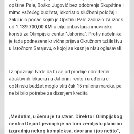
opštine Pale, Boško Jugović bez odobrenja Skupštine i
mimo važećeg budžeta, iskoristio službeni položaj i
zaključio posao kojim je Opštinu Pale zadužio za iznos
od
1.139.700,00 KM
, u cilju pribavljanja imovinske
koristi za Olimpijski centar “Jahorina”. Protiv načelnika
je tada podnesena krivična prijava Okružnom tužilaštvu
u Istočnom Sarajevu, o kojoj se kasnije nisu oglašavali.
Iz opozicije tvrde da bi se od prodaje određenih
atraktivnih lokacija na Jahorini, rente i uređenja u
opštinski budžet moglo sliti čak 15 miliona maraka, pa
ne bi bilo potrebe za dizanjem kredita.
„
Međutim, u čemu je tu stvar. Direktor Olimpijskog
centra Dejan Ljevnajić je na tom zemljištu planirao
izgradnju nekog kompleksa, dvorana i jos nešto”,