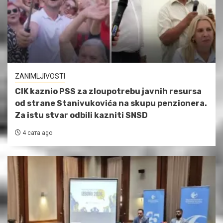
ZANIMLJIVOSTI
CIK kaznio PSS za zloupotrebu javnih resursa
od strane Stanivukovića na skupu penzionera.
Za istu stvar odbili kazniti SNSD
4 сата ago