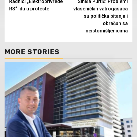
Radnici „Elektroprivrede
Siniša Purtić: Problemi
Reading
RS“ idu u proteste
vlaseničkih vatrogasaca
su politička pitanja i
obračun sa
neistomišljenicima
MORE STORIES