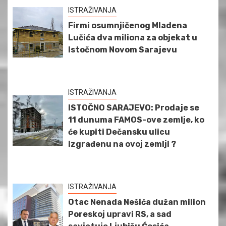
ISTRAŽIVANJA
Firmi osumnjičenog Mladena
Lučića dva miliona za objekat u
Istočnom Novom Sarajevu
ISTRAŽIVANJA
ISTOČNO SARAJEVO: Prodaje se
11 dunuma FAMOS-ove zemlje, ko
će kupiti Dečansku ulicu
izgrađenu na ovoj zemlji ?
ISTRAŽIVANJA
Otac Nenada Nešića dužan milion
Poreskoj upravi RS, a sad