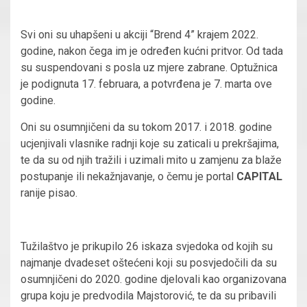
Svi oni su uhapšeni u akciji “Brend 4” krajem 2022.
godine, nakon čega im je određen kućni pritvor. Od tada
su suspendovani s posla uz mjere zabrane. Optužnica
je podignuta 17. februara, a potvrđena je 7. marta ove
godine.
Oni su osumnjičeni da su tokom 2017. i 2018. godine
ucjenjivali vlasnike radnji koje su zaticali u prekršajima,
te da su od njih tražili i uzimali mito u zamjenu za blaže
postupanje ili nekažnjavanje, o čemu je portal
CAPITAL
ranije pisao.
Tužilaštvo je prikupilo 26 iskaza svjedoka od kojih su
najmanje dvadeset oštećeni koji su posvjedočili da su
osumnjičeni do 2020. godine djelovali kao organizovana
grupa koju je predvodila Majstorović, te da su pribavili