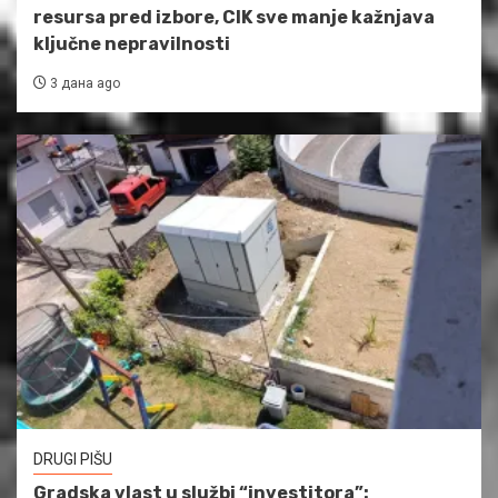
resursa pred izbore, CIK sve manje kažnjava
ključne nepravilnosti
3 дана ago
DRUGI PIŠU
Gradska vlast u službi “investitora”: