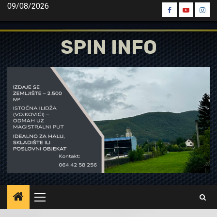
Skip
09/08/2026
Spin
Spin
Spin
to
Facebook
Youtube
Inst
content
SPIN INFO
Primary
Menu