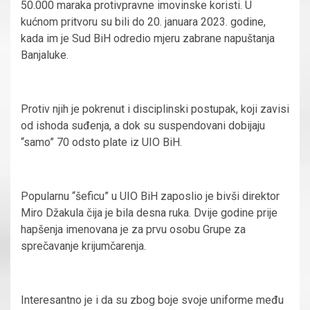
50.000 maraka protivpravne imovinske koristi. U
kućnom pritvoru su bili do 20. januara 2023. godine,
kada im je Sud BiH odredio mjeru zabrane napuštanja
Banjaluke.
Protiv njih je pokrenut i disciplinski postupak, koji zavisi
od ishoda suđenja, a dok su suspendovani dobijaju
“samo” 70 odsto plate iz UIO BiH.
Popularnu “šeficu” u UIO BiH zaposlio je bivši direktor
Miro Džakula čija je bila desna ruka. Dvije godine prije
hapšenja imenovana je za prvu osobu Grupe za
sprečavanje krijumčarenja.
Interesantno je i da su zbog boje svoje uniforme među