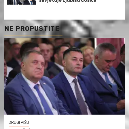
savjetuje Ljubišu Ćosića
NE PROPUSTITE
DRUGI PIŠU