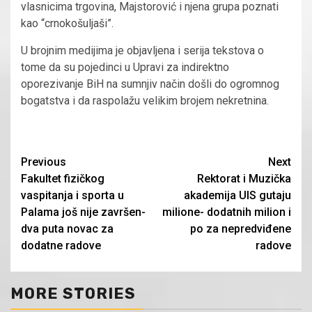
vlasnicima trgovina, Majstorović i njena grupa poznati
kao “crnokošuljaši”.
U brojnim medijima je objavljena i serija tekstova o
tome da su pojedinci u Upravi za indirektno
oporezivanje BiH na sumnjiv način došli do ogromnog
bogatstva i da raspolažu velikim brojem nekretnina.
Continue
Previous
Next
Fakultet fizičkog
Rektorat i Muzička
Reading
vaspitanja i sporta u
akademija UIS gutaju
Palama još nije završen-
milione- dodatnih milion i
dva puta novac za
po za nepredviđene
dodatne radove
radove
MORE STORIES