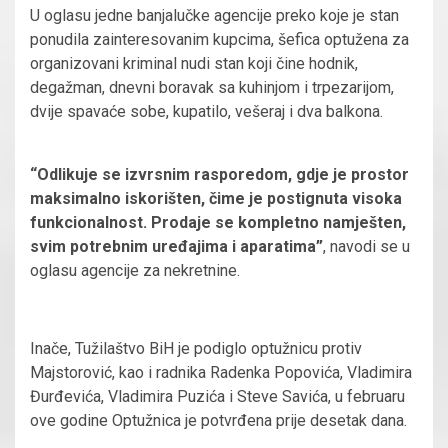
U oglasu jedne banjalučke agencije preko koje je stan
ponudila zainteresovanim kupcima, šefica optužena za
organizovani kriminal nudi stan koji čine hodnik,
degažman, dnevni boravak sa kuhinjom i trpezarijom,
dvije spavaće sobe, kupatilo, vešeraj i dva balkona.
“Odlikuje se izvrsnim rasporedom, gdje je prostor
maksimalno iskorišten, čime je postignuta visoka
funkcionalnost. Prodaje se kompletno namješten,
svim potrebnim uređajima i aparatima”
, navodi se u
oglasu agencije za nekretnine.
Inače, Tužilaštvo BiH je podiglo optužnicu protiv
Majstorović, kao i radnika Radenka Popovića, Vladimira
Đurđevića, Vladimira Puzića i Steve Savića, u februaru
ove godine Optužnica je potvrđena prije desetak dana.