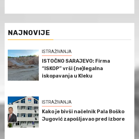
NAJNOVIJE
ISTRAŽIVANJA
ISTOČNO SARAJEVO: Firma
“ISKOP” vrši (ne)legalna
iskopavanja u Kleku
ISTRAŽIVANJA
Kako je bivši načelnik Pala Boško
Jugović zapošljavao pred izbore