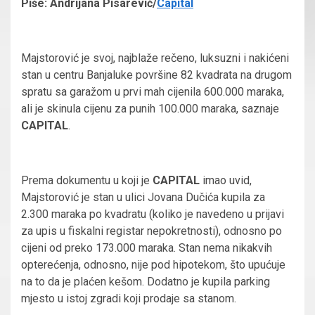
Piše: Andrijana Pisarević/
Capital
Majstorović je svoj, najblaže rečeno, luksuzni i nakićeni
stan u centru Banjaluke površine 82 kvadrata na drugom
spratu sa garažom u prvi mah cijenila 600.000 maraka,
ali je skinula cijenu za punih 100.000 maraka, saznaje
CAPITAL
.
Prema dokumentu u koji je
CAPITAL
imao uvid,
Majstorović je stan u ulici Jovana Dučića kupila za
2.300 maraka po kvadratu (koliko je navedeno u prijavi
za upis u fiskalni registar nepokretnosti), odnosno po
cijeni od preko 173.000 maraka. Stan nema nikakvih
opterećenja, odnosno, nije pod hipotekom, što upućuje
na to da je plaćen kešom. Dodatno je kupila parking
mjesto u istoj zgradi koji prodaje sa stanom.