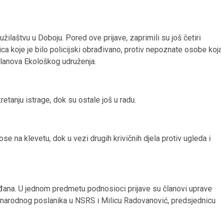
užilaštvu u Doboju.
Pored ove prijave, zaprimili su još četiri
lica koje je bilo policijski obrađivano, protiv nepoznate osobe koj
članova Ekološkog udruženja.
tanju istrage, dok su ostale još u radu.
e na klevetu, dok u vezi drugih krivičnih djela protiv ugleda i
ađana. U jednom predmetu podnosioci prijave su članovi uprave
a, narodnog poslanika u NSRS i Milicu Radovanović, predsjednicu