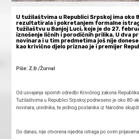
U tužilaštvima u Republici Srpskoj ima oko 8
rezultatirala i pokretanjem formalne istra
tužilaštvu u Banjoj Luci, koje je do 27. febru
iznošenje ličnih i porodičnih prilika. U dv
novinara i u tim predmetima još nije donese
kao krivično djelo priznao je i premijer Repu
Piše: Z.Đ./Žurnal
Od usvajanja spornih odredbi Krivičnog zakona Republike
Tužilaštvima u Republici Srpskoj podneseno je oko 80-ak pri
novinara, urednika, te jednog poslanika iz Narodne skupš
Do danas, nije otvorena nijedna istraga po ovim prijavama