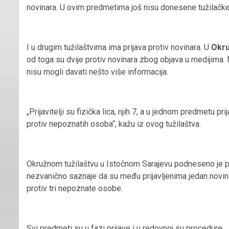
novinara. U ovim predmetima još nisu donesene tužilačke 
I u drugim tužilaštvima ima prijava protiv novinara. U
Okruž
od toga su dvije protiv novinara zbog objava u medijima
nisu mogli davati nešto više informacija.
„Prijavitelji su fizička lica, njih 7, a u jednom predmetu p
protiv nepoznatih osoba“, kažu iz ovog tužilaštva.
Okružnom tužilaštvu u Istočnom Sarajevu podneseno je pet k
nezvanično saznaje da su među prijavljenima jedan novinar
protiv tri nepoznate osobe.
Svi predmeti su u fazi prijave i u redovnoj su procedure.