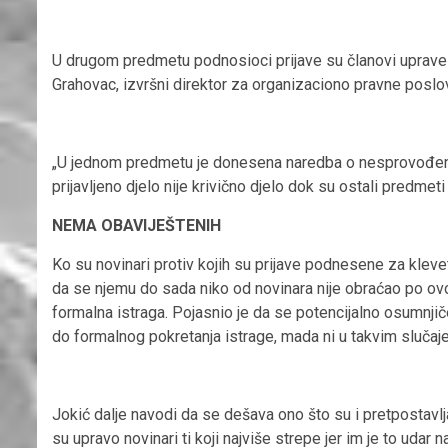
U drugom predmetu podnosioci prijave su članovi uprave
Grahovac, izvršni direktor za organizaciono pravne poslove
„U jednom predmetu je donesena naredba o nesprovođenju 
prijavljeno djelo nije krivično djelo dok su ostali predmeti 
NEMA OBAVIJEŠTENIH
Ko su novinari protiv kojih su prijave podnesene za klev
da se njemu do sada niko od novinara nije obraćao po ovo
formalna istraga. Pojasnio je da se potencijalno osumnj
do formalnog pokretanja istrage, mada ni u takvim slučaj
Jokić dalje navodi da se dešava ono što su i pretpostavlja
su upravo novinari ti koji najviše strepe jer im je to udar n