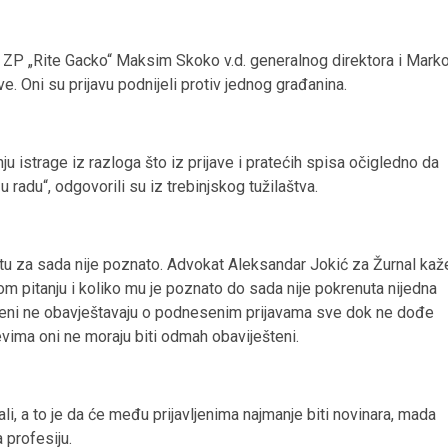
 ZP „Rite Gacko“ Maksim Skoko v.d. generalnog direktora i Mark
. Oni su prijavu podnijeli protiv jednog građanina.
istrage iz razloga što iz prijave i pratećih spisa očigledno da
u radu“, odgovorili su iz trebinjskog tužilaštva.
etu za sada nije poznato. Advokat Aleksandar Jokić za Žurnal kaž
m pitanju i koliko mu je poznato do sada nije pokrenuta nijedna
ičeni ne obavještavaju o podnesenim prijavama sve dok ne dođe
evima oni ne moraju biti odmah obaviješteni.
li, a to je da će među prijavljenima najmanje biti novinara, mada
a profesiju.