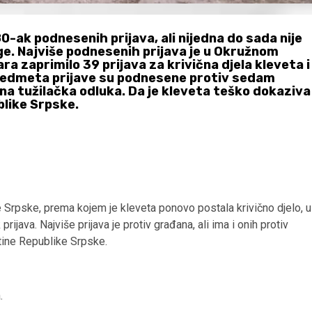
0-ak podnesenih prijava, ali nijedna do sada nije
ge. Najviše podnesenih prijava je u Okružnom
ara zaprimilo 39 prijava za krivična djela kleveta i
a predmeta prijave su podnesene protiv sedam
na tužilačka odluka. Da je kleveta teško dokaziva
blike Srpske.
 Srpske, prema kojem je kleveta ponovo postala krivično djelo, u
java. Najviše prijava je protiv građana, ali ima i onih protiv
tine Republike Srpske.
.