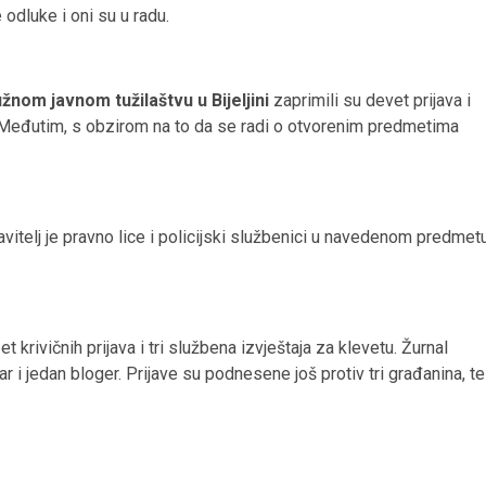
odluke i oni su u radu.
nom javnom tužilaštvu u Bijeljini
zaprimili su devet prijava i
. Međutim, s obzirom na to da se radi o otvorenim predmetima
rijavitelj je pravno lice i policijski službenici u navedenom predmet
rivičnih prijava i tri službena izvještaja za klevetu. Žurnal
 i jedan bloger. Prijave su podnesene još protiv tri građanina, te