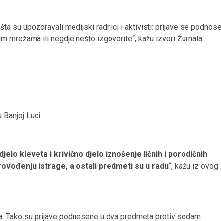
ta su upozoravali medijski radnici i aktivisti: prijave se podnos
m mrežama ili negdje nešto izgovorite“, kažu izvori Žurnala.
 Banjoj Luci.
jelo kleveta i krivično djelo iznošenje ličnih i porodičnih
ovođenju istrage, a ostali predmeti su u radu
“, kažu iz ovog
ara. Tako su prijave podnesene u dva predmeta protiv sedam