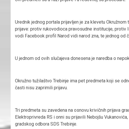
Urednik jednog portala prijavljen je za klevetu Okružnom t
prijave: protiv rukovodioca pravosudne institucije, protiv 
vodi Facebook profil Narod vidi narod zna, te jednog od 
U jednom od ovih slučajeva donesena je naredba o nepokre
Okružno tužilaštvo Trebinje ima pet predmeta koji se odnos
časti nisu zaprimili prijavu.
Tri predmeta su zavedena na osnovu krivičnih prijava gr
Elektroprivreda RS i onni su prijavili Nebojšu Vukanović
gradskog odbora SDS Trebinje.