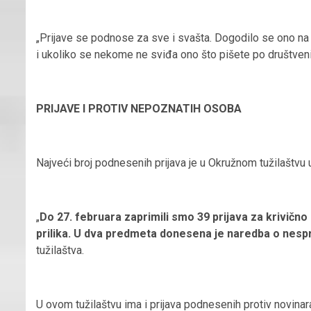
„Prijave se podnose za sve i svašta. Dogodilo se ono na š
i ukoliko se nekome ne sviđa ono što pišete po društveni
PRIJAVE I PROTIV NEPOZNATIH OSOBA
Najveći broj podnesenih prijava je u Okružnom tužilaštvu u
„
Do 27. februara zaprimili smo 39 prijava za krivično d
prilika. U dva predmeta donesena je naredba o nespr
tužilaštva.
U ovom tužilaštvu ima i prijava podnesenih protiv novin