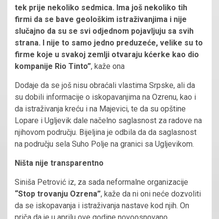
tek prije nekoliko sedmica. Ima još nekoliko tih
firmi da se bave geološkim istraživanjima i nije
slučajno da su se svi odjednom pojavljuju sa svih
strana. I nije to samo jedno preduzeće, velike su to
firme koje u svakoj zemlji otvaraju kćerke kao dio
kompanije Rio Tinto”
, kaže ona
Dodaje da se još nisu obraćali vlastima Srpske, ali da
su dobili informacije o iskopavanjima na Ozrenu, kao i
da istraživanja kreću i na Majevici, te da su opštine
Lopare i Ugljevik dale načelno saglasnost za radove na
njihovom području. Bijeljina je odbila da da saglasnost
na području sela Suho Polje na granici sa Ugljevikom.
Ništa nije transparentno
Siniša Petrović iz, za sada neformalne organizacije
“Stop trovanju Ozrena”
, kaže da ni oni neće dozvoliti
da se iskopavanja i istraživanja nastave kod njih. On
priča da je u aprilu ove godine novoosnovano