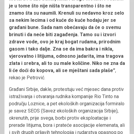
je u tome što nije ništa transparentno i što ne
znamo šta su naumili. Krenuli su nedavno kroz selo
sa nekim lecima i od kuće do kuće hodaju jer se
građani bune. Sada nam obećavaju da će o svemu
brinuti i da neće biti zagađenja. Tamo su i izvori
zdrave vode, ovo je kraj bogat rudama, prirodnim
gasom i tako dalje. Zna se da ima bakra i nikla,
vjerovatno i litijuma, odnosno jadarita, ima tragova
zlata i srebra, ali to su male količine. Niko ne zna da
li će doći do kopova, ali se mještani sada plaše”
,
rekao je Petrović.
Građani Srbije, dakle, protestuju već mjesec dana protiv
istraživanja i otvaranja rudnika kompanije Rio Tinto na
području Loznice, a pet ekoloških organizacija formiralo
je savez SEOS (Savez ekoloških organizacija Srbije),
okrenutih, prije svega, borbi protiv eksploatacije i
prerade litijuma, bora i prateće asocijacije elemenata, ali
i svih drugih prljavih tehnologija i rudarstva opasnog po