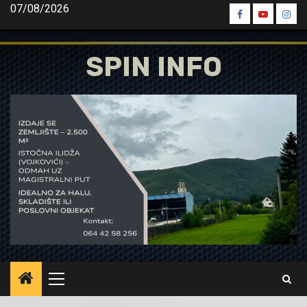
Skip
07/08/2026
Spin
Spin
Spin
to
Facebook
Youtube
Inst
content
SPIN INFO
Primary
Menu