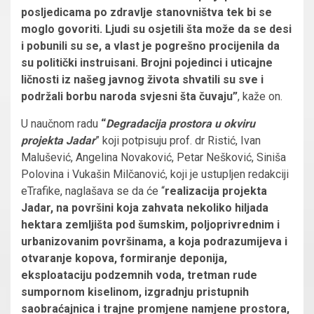
posljedicama po zdravlje stanovništva tek bi se
moglo govoriti. Ljudi su osjetili šta može da se desi
i pobunili su se, a vlast je pogrešno procijenila da
su politički instruisani. Brojni pojedinci i uticajne
ličnosti iz našeg javnog života shvatili su sve i
podržali borbu naroda svjesni šta čuvaju”
, kaže on.
U naučnom radu
“
Degradacija prostora u okviru
projekta Jadar
” koji potpisuju prof. dr Ristić, Ivan
Malušević, Angelina Novaković, Petar Nešković, Siniša
Polovina i Vukašin Milčanović, koji je ustupljen redakciji
eTrafike, naglašava se da će “
realizacija projekta
Jadar, na površini koja zahvata nekoliko hiljada
hektara zemljišta pod šumskim, poljoprivrednim i
urbanizovanim površinama, a koja podrazumijeva i
otvaranje kopova, formiranje deponija,
eksploataciju podzemnih voda, tretman rude
sumpornom kiselinom, izgradnju pristupnih
saobraćajnica i trajne promjene namjene prostora,