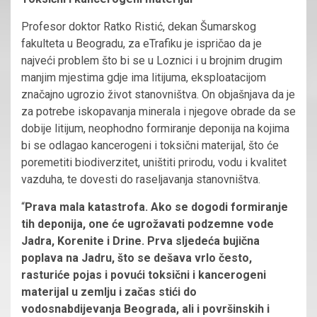
Profesor doktor Ratko Ristić, dekan Šumarskog
fakulteta u Beogradu, za eTrafiku je ispričao da je
najveći problem što bi se u Loznici i u brojnim drugim
manjim mjestima gdje ima litijuma, eksploatacijom
značajno ugrozio život stanovništva. On objašnjava da je
za potrebe iskopavanja minerala i njegove obrade da se
dobije litijum, neophodno formiranje deponija na kojima
bi se odlagao kancerogeni i toksični materijal, što će
poremetiti biodiverzitet, uništiti prirodu, vodu i kvalitet
vazduha, te dovesti do raseljavanja stanovništva.
“
Prava mala katastrofa. Ako se dogodi formiranje
tih deponija, one će ugrožavati podzemne vode
Jadra, Korenite i Drine. Prva sljedeća bujična
poplava na Jadru, što se dešava vrlo često,
rasturiće pojas i povući toksični i kancerogeni
materijal u zemlju i začas stići do
vodosnabdijevanja Beograda, ali i površinskih i