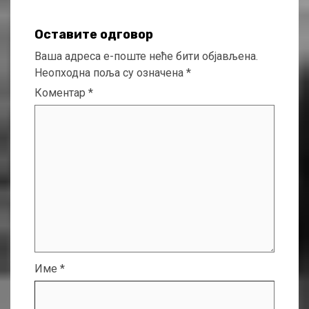
Оставите одговор
Ваша адреса е-поште неће бити објављена.
Неопходна поља су означена
*
Коментар
*
Име
*