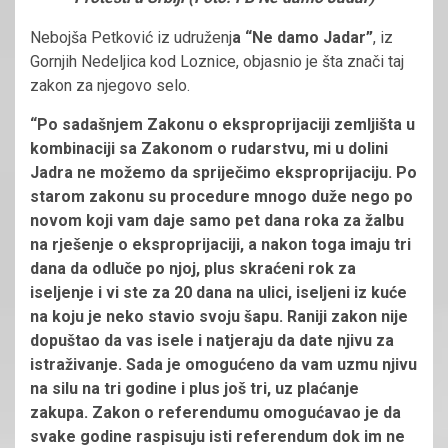
Nebojša Petković iz udruženj
a “Ne damo Jadar”
, iz
Gornjih Nedeljica kod Loznice, objasnio je šta znači taj
zakon za njegovo selo.
“Po sadašnjem Zakonu o eksproprijaciji zemljišta u
kombinaciji sa Zakonom o rudarstvu, mi u dolini
Jadra ne možemo da spriječimo eksproprijaciju. Po
starom zakonu su procedure mnogo duže nego po
novom koji vam daje samo pet dana roka za žalbu
na rješenje o eksproprijaciji, a nakon toga imaju tri
dana da odluče po njoj, plus skraćeni rok za
iseljenje i vi ste za 20 dana na ulici, iseljeni iz kuće
na koju je neko stavio svoju šapu. Raniji zakon nije
dopuštao da vas isele i natjeraju da date njivu za
istraživanje. Sada je omogućeno da vam uzmu njivu
na silu na tri godine i plus još tri, uz plaćanje
zakupa. Zakon o referendumu omogućavao je da
svake godine raspisuju isti referendum dok im ne