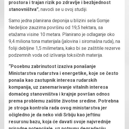
prostora i trajan rizik po zdravlje i bezbjednost
stanovništva”
, navodi se u ovoj studiji.
Samo jedna planirana deponija u blizini sela Gornje
Nedeljice zauzima površinu od 19,5 hektara, sa
etažama visine 10 metara. Planirano je odlaganje oko
9,4 miliona tona materijala (jalovina i siromašna ruda), na
foliji debljine 1,5 milimetara, kako bi se zaštitile rezerve
podzemnih voda od izlivanja toksičnih materija.
“Posebnu zabrinutost izaziva ponašanje
Ministarstva rudarstva i energetike, koje se često
ponaša kao zastupnik interesa rudarskih
kompanija, uz zanemarivanje vitalnih interesa
domaćeg stanovništva i krajnje površan odnos
prema problemu zaštite životne sredine. Potrebna
je stroga kontrola rada ovog ministarstva jer
očigledno je da neko vidi Srbiju kao jeftinu
resursnu bazu, koja će davati svoje najvrednije
prirodne potencijale, uz potpunu degradaciju