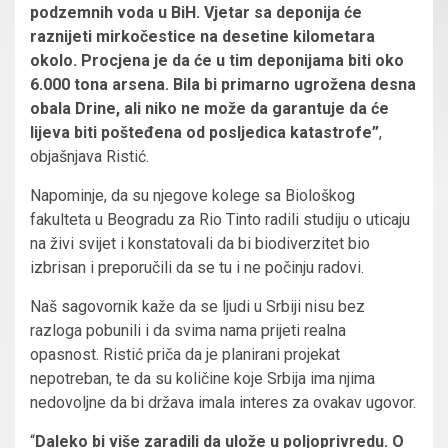
podzemnih voda u BiH. Vjetar sa deponija će
raznijeti mirkočestice na desetine kilometara
okolo. Procjena je da će u tim deponijama biti oko
6.000 tona arsena. Bila bi primarno ugrožena desna
obala Drine, ali niko ne može da garantuje da će
lijeva biti pošteđena od posljedica katastrofe”
,
objašnjava Ristić.
Napominje, da su njegove kolege sa Biološkog
fakulteta u Beogradu za Rio Tinto radili studiju o uticaju
na živi svijet i konstatovali da bi biodiverzitet bio
izbrisan i preporučili da se tu i ne počinju radovi.
Naš sagovornik kaže da se ljudi u Srbiji nisu bez
razloga pobunili i da svima nama prijeti realna
opasnost. Ristić priča da je planirani projekat
nepotreban, te da su količine koje Srbija ima njima
nedovoljne da bi država imala interes za ovakav ugovor.
“
Daleko bi više zaradili da ulože u poljoprivredu. O