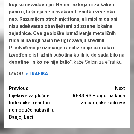
koji su nezadovoljni. Nema razloga ni za kakvu
paniku, bušenja se u svakom trenutku vrše oko
nas. Razumijem strah mještana, ali mislim da oni
nisu adekvatno obaviješteni od strane lokalne
zajednice. Ova geološka istraživanja metaličnih
ruda ni na koji način ne ugrožavaju sredinu.
Predviđeno je uzimanje i analiziranje uzoraka i
izvođenje istražnih bušotina kojih je do sada bilo na
desetine i niko se nije žalio”
, kaže Salcin za eTrafiku.
IZVOR:
eTRAFIKA
Continue
Previous
Next
Lijekove za plućne
RERS RS – sigurna kuća
Reading
bolesnike trenutno
za partijske kadrove
nemoguće nabaviti u
Banjoj Luci