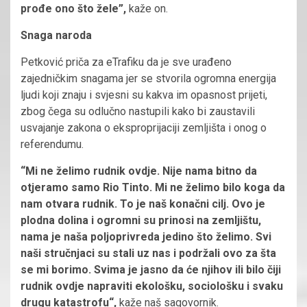
prođe ono što žele”,
kaže on.
Snaga naroda
Petković priča za eTrafiku da je sve urađeno
zajedničkim snagama jer se stvorila ogromna energija
ljudi koji znaju i svjesni su kakva im opasnost prijeti,
zbog čega su odlučno nastupili kako bi zaustavili
usvajanje zakona o eksproprijaciji zemljišta i onog o
referendumu.
“Mi ne želimo rudnik ovdje. Nije nama bitno da
otjeramo samo Rio Tinto. Mi ne želimo bilo koga da
nam otvara rudnik. To je naš konačni cilj. Ovo je
plodna dolina i ogromni su prinosi na zemljištu,
nama je naša poljoprivreda jedino što želimo. Svi
naši stručnjaci su stali uz nas i podržali ovo za šta
se mi borimo. Svima je jasno da će njihov ili bilo čiji
rudnik ovdje napraviti ekološku, sociološku i svaku
drugu katastrofu“,
kaže naš sagovornik.