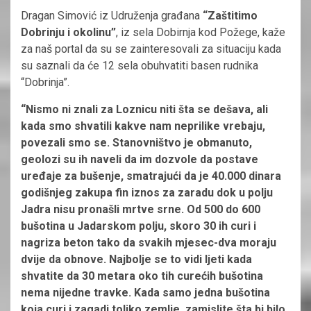
Dragan Simović iz Udruženja građana
“Zaštitimo
Dobrinju i okolinu”
, iz sela Dobirnja kod Požege, kaže
za naš portal da su se zainteresovali za situaciju kada
su saznali da će 12 sela obuhvatiti basen rudnika
“Dobrinja”.
“Nismo ni znali za Loznicu niti šta se dešava, ali
kada smo shvatili kakve nam neprilike vrebaju,
povezali smo se. Stanovništvo je obmanuto,
geolozi su ih naveli da im dozvole da postave
uređaje za bušenje, smatrajući da je 40.000 dinara
godišnjeg zakupa fin iznos za zaradu dok u polju
Jadra nisu pronašli mrtve srne. Od 500 do 600
bušotina u Jadarskom polju, skoro 30 ih curi i
nagriza beton tako da svakih mjesec-dva moraju
dvije da obnove. Najbolje se to vidi ljeti kada
shvatite da 30 metara oko tih curećih bušotina
nema nijedne travke. Kada samo jedna bušotina
koja curi i zagadi toliko zemlje, zamislite šta bi bilo