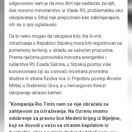
odgovoreno nam je da nivo BiH nije nadležan za njih,
dok resorno ministarstvo iz Vlade RS, problematiku oko
iskopavanja u Srbiji nije prepoznalo kao zabrinjavajuće,
niti se o njoj oglašavalo.
Da bi neko mogao da iskopava bilo šta ili vrši
istraživanja u Republici Srpskoj mora biti registrovan na
pomenutoj teritoriji, u skladu sa važećim propisima.
Prema riječima pomoćnika ministra energetike i
rudarstva RS Esada Salcina, u Srpskoj postoji više
koncesionara čiji su osnivači inostrana privredna
društva ili strana fizička lica. U Prijedoru postoji Arcelor
Mittal, u Srebrenici Gros, a u Hercegovini Kinezi
iskopavaju ukrasni kamen.
“Kompanija Rio Tinto nam se nije obraćala sa
zahtjevom za istraživanja. Na Ozrenu imamo
odobrenje za pravno lice Medeni brijeg iz Bijeljine,
koji se dovodi u vezu sa stranim kapitalom iz