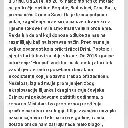
u Drinu. Od 2014. do 2016. nalazimo teške metale
na području opštine Bogatić, Badovinci, Crna Bara,
prema ušću Drine u Savu. Da je brana potpuno
pukla, zagađenje bi se širilo na sve strane kroz
riječne tokove i mi bismo imali velikih problema.
Rekla bih da oni koji donose odluke za nas ne
razmišljaju baš na ispravan način. Pred nama je
velika opasnost koja prijeti rijeci Drini. Postoje i
njeni stari tokovi sa obje strane. Od 2015. godine
udruženje ’Eko put’ vodi borbu da se taj stari tok
zaštiti jer se radi o posebnom barskom
ekosistemu koji je odavno trebao biti zaštićen.
Nažalost, izgled mu je promijenjen zbog
eksploatacije šljunka i drugih uticaja čovjeka.
Drinicu mi pokušavamo zaštititi godinama, a
resorno Ministarstvo prostornog uređenja,
građevinarstva i ekologije RS je zvanično usvojilo
našu inicijativu u februaru ove godine, i sada
dolaze oni da nam zatruju naše malo blago”,