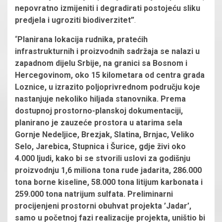
nepovratno izmijeniti i degradirati postojeću sliku
predjela i ugroziti biodiverzitet”
.
“
Planirana lokacija rudnika, pratećih
infrastrukturnih i proizvodnih sadržaja se nalazi u
zapadnom dijelu Srbije, na granici sa Bosnom i
Hercegovinom, oko 15 kilometara od centra grada
Loznice, u izrazito poljoprivrednom području koje
nastanjuje nekoliko hiljada stanovnika. Prema
dostupnoj prostorno-planskoj dokumentaciji,
planirano je zauzeće prostora u atarima sela
Gornje Nedeljice, Brezjak, Slatina, Brnjac, Veliko
Selo, Jarebica, Stupnica i Šurice, gdje živi oko
4.000 ljudi, kako bi se stvorili uslovi za godišnju
proizvodnju 1,6 miliona tona rude jadarita, 286.000
tona borne kiseline, 58.000 tona litijum karbonata i
259.000 tona natrijum sulfata. Preliminarni
procijenjeni prostorni obuhvat projekta ’Jadar’,
samo u početnoj fazi realizacije projekta, uništio bi