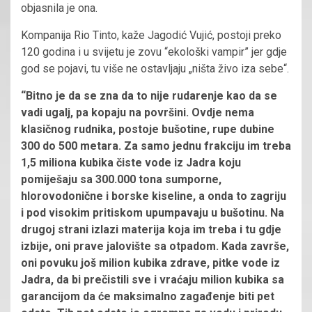
objasnila je ona.
Kompanija Rio Tinto, kaže Jagodić Vujić, postoji preko
120 godina i u svijetu je zovu “ekološki vampir” jer gdje
god se pojavi, tu više ne ostavljaju „ništa živo iza sebe“.
“Bitno je da se zna da to nije rudarenje kao da se
vadi ugalj, pa kopaju na površini. Ovdje nema
klasičnog rudnika, postoje bušotine, rupe dubine
300 do 500 metara. Za samo jednu frakciju im treba
1,5 miliona kubika čiste vode iz Jadra koju
pomiješaju sa 300.000 tona sumporne,
hlorovodonične i borske kiseline, a onda to zagriju
i pod visokim pritiskom upumpavaju u bušotinu. Na
drugoj strani izlazi materija koja im treba i tu gdje
izbije, oni prave jalovište sa otpadom. Kada završe,
oni povuku još milion kubika zdrave, pitke vode iz
Jadra, da bi prečistili sve i vraćaju milion kubika sa
garancijom da će maksimalno zagađenje biti pet