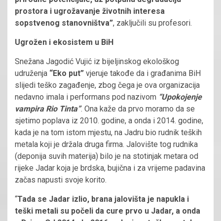
prostora i ugrožavanje životnih interesa
sopstvenog stanovništva”
, zaključili su profesori.
Ugrožen i ekosistem u BiH
Snežana Jagodić Vujić iz bijeljinskog ekološkog
udruženja
“Eko put”
vjeruje takođe da i građanima BiH
slijedi teško zagađenje, zbog čega je ova organizacija
nedavno imala i performans pod nazivom
“Upokojenje
vampira Rio Tinta”
. Ona kaže da prvo moramo da se
sjetimo poplava iz 2010. godine, a onda i 2014. godine,
kada je na tom istom mjestu, na Jadru bio rudnik teških
metala koji je držala druga firma. Jalovište tog rudnika
(deponija suvih materija) bilo je na stotinjak metara od
rijeke Jadar koja je brdska, bujična i za vrijeme padavina
začas napusti svoje korito.
“
Tada se Jadar izlio, brana jalovišta je napukla i
teški metali su počeli da cure prvo u Jadar, a onda