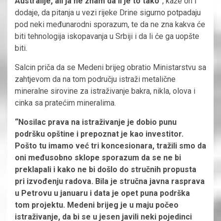
Australije, ali ja ne znam da li je to tako”
, kaže on i
dodaje, da pitanja u vezi rijeke Drine sigurno potpadaju
pod neki međunarodni sporazum, te da ne zna kakva će
biti tehnologija iskopavanja u Srbiji i da li će ga uopšte
biti.
Salcin priča da se Medeni brijeg obratio Ministarstvu sa
zahtjevom da na tom području istraži metalične
mineralne sirovine za istraživanje bakra, nikla, olova i
cinka sa pratećim mineralima.
“Nosilac prava na istraživanje je dobio punu
podršku opštine i prepoznat je kao investitor.
Pošto tu imamo već tri koncesionara, tražili smo da
oni međusobno sklope sporazum da se ne bi
preklapali i kako ne bi došlo do stručnih propusta
pri izvođenju radova. Bila je stručna javna rasprava
u Petrovu u januaru i data je opet puna podrška
tom projektu. Medeni brijeg je u maju počeo
istraživanje, da bi se u jesen javili neki pojedinci