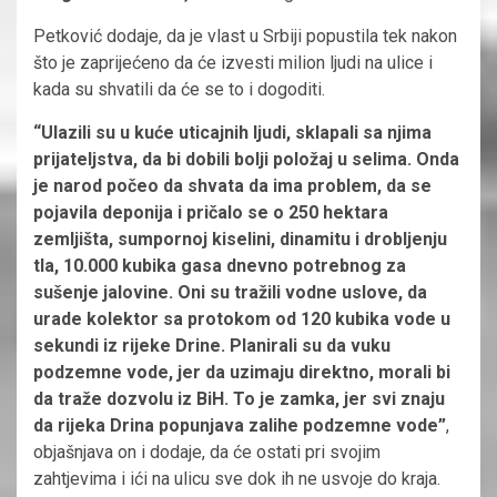
Petković dodaje, da je vlast u Srbiji popustila tek nakon
što je zaprijećeno da će izvesti milion ljudi na ulice i
kada su shvatili da će se to i dogoditi.
“Ulazili su u kuće uticajnih ljudi, sklapali sa njima
prijateljstva, da bi dobili bolji položaj u selima. Onda
je narod počeo da shvata da ima problem, da se
pojavila deponija i pričalo se o 250 hektara
zemljišta, sumpornoj kiselini, dinamitu i drobljenju
tla, 10.000 kubika gasa dnevno potrebnog za
sušenje jalovine. Oni su tražili vodne uslove, da
urade kolektor sa protokom od 120 kubika vode u
sekundi iz rijeke Drine. Planirali su da vuku
podzemne vode, jer da uzimaju direktno, morali bi
da traže dozvolu iz BiH. To je zamka, jer svi znaju
da rijeka Drina popunjava zalihe podzemne vode”
,
objašnjava on i dodaje, da će ostati pri svojim
zahtjevima i ići na ulicu sve dok ih ne usvoje do kraja.