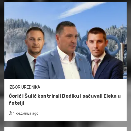
IZBOR UREDNIKA
Ćorić i Šulić kontrirali Dodiku i sačuvali Eleka u
fotelji
1 седмица ago