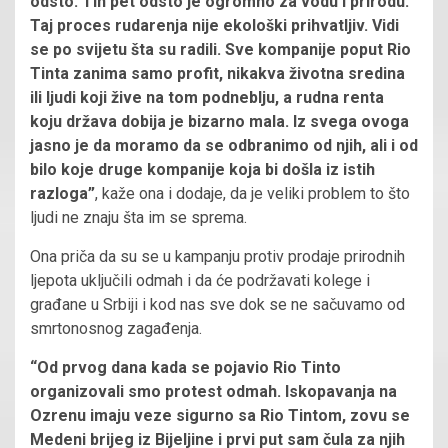
odsto. Tih pet odsto je ogromno za vodu i prirodu.
Taj proces rudarenja nije ekološki prihvatljiv. Vidi
se po svijetu šta su radili. Sve kompanije poput Rio
Tinta zanima samo profit, nikakva životna sredina
ili ljudi koji žive na tom podneblju, a rudna renta
koju država dobija je bizarno mala. Iz svega ovoga
jasno je da moramo da se odbranimo od njih, ali i od
bilo koje druge kompanije koja bi došla iz istih
razloga”
, kaže ona i dodaje, da je veliki problem to što
ljudi ne znaju šta im se sprema.
Ona priča da su se u kampanju protiv prodaje prirodnih
ljepota uključili odmah i da će podržavati kolege i
građane u Srbiji i kod nas sve dok se ne sačuvamo od
smrtonosnog zagađenja.
“Od prvog dana kada se pojavio Rio Tinto
organizovali smo protest odmah. Iskopavanja na
Ozrenu imaju veze sigurno sa Rio Tintom, zovu se
Medeni brijeg iz Bijeljine i prvi put sam čula za njih