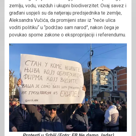
zemlju, vodu, vazduh i ukupni biodiverzitet. Ovaj savez i
građani uspjeli su da natjeraju predsjednika te zemlje,
Aleksandra Vučića, da promijeni stav iz “neće ulica
voditi politiku“ u “podržao sam narod”, nakon čega je
povukao sporne zakone o eksproprijaciji i referendumu.
Protesti u Srbiji (Foto: FB Ne damo Jadar)