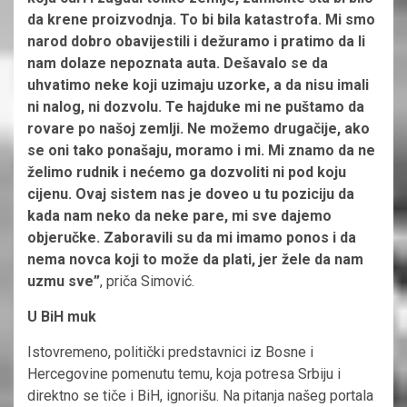
da krene proizvodnja. To bi bila katastrofa. Mi smo
narod dobro obavijestili i dežuramo i pratimo da li
nam dolaze nepoznata auta. Dešavalo se da
uhvatimo neke koji uzimaju uzorke, a da nisu imali
ni nalog, ni dozvolu. Te hajduke mi ne puštamo da
rovare po našoj zemlji. Ne možemo drugačije, ako
se oni tako ponašaju, moramo i mi. Mi znamo da ne
želimo rudnik i nećemo ga dozvoliti ni pod koju
cijenu. Ovaj sistem nas je doveo u tu poziciju da
kada nam neko da neke pare, mi sve dajemo
objeručke. Zaboravili su da mi imamo ponos i da
nema novca koji to može da plati, jer žele da nam
uzmu sve”
, priča Simović.
U BiH muk
Istovremeno, politički predstavnici iz Bosne i
Hercegovine pomenutu temu, koja potresa Srbiju i
direktno se tiče i BiH, ignorišu. Na pitanja našeg portala