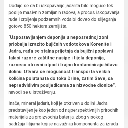
Dodaje se da bi iskopavanje jadarita bilo moguće tek
poslije masivnih zemljanih radova, a proces iskopavanja
rude i crpljenja podzemnih voda bi doveo do slijeganja
gotovo 850 hektara zemljišta.
“
Uspostavljanjem deponija u neposrednoj zoni
priobalja izrazito bujičnih vodotokova Korenite i
Jadra, rađa se stalna prijetnja da bujični poplavni
talasi razore zaštitne nasipe i tijela deponija,
raznesu otrovni otpad i trajno kontaminiraju čitavu
dolinu. Otvara se mogućnost transporta velikih
količina polutanata do toka Drine, zatim Save, sa
nepredvidivim posljedicama za nizvodne dionice”
,
navodi se u istraživanju.
Inače, mineral jadarit, koji je otkriven u dolini Jadra
predstavljen je kao jedan od najperspektivnijih prirodnih
materijala za proizvodnju baterija, zbog visokog
sadržaja litijuma koji je najvažnija komponenta za izradu