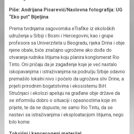
Piše: Andrijana Pisarević/Naslovna fotografija: UG
“Eko put” Bijeljina
Prema tvrdnjama sagovornika eTrafike iz ekoloških
udruženja u Srbiji i Bosni i Hercegovini, kao i grupe
profesora sa Univerziteta u Beogradu, rijeka Drina i obje
njene obale, biće značajno ugrožene ako dođe do
otvaranja rudnika litijuma koju planira konglomerat Rio
Tinto. Oni pričaju da je zagađenje koje je već nastalo
iskopavanjima i istraživanjima na području Srbije odavno
premašilo lokalni nivo i počelo da ugrožava sliv Drine, a
prijeti prirodnim bogatstvima i ekosistemu BiH.
Stručnjaci i ekolozi apeluju na građane obje države da
se informišu dobro o situaciji i opasnostima koje im
prijete, te da ne dopuste, ne samo Rio Tintu, da se
nastavi sa istraživanjima i eksploatacijom litijuma, nego
bilo kome.
Toksični i kancerogeni materijal