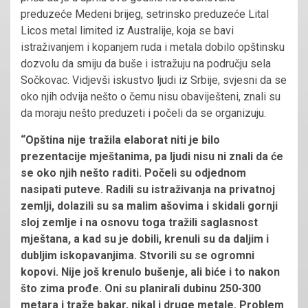
preduzeće Medeni brijeg, setrinsko preduzeće Lital
Licos metal limited iz Australije, koja se bavi
istraživanjem i kopanjem ruda i metala dobilo opštinsku
dozvolu da smiju da buše i istražuju na području sela
Sočkovac. Vidjevši iskustvo ljudi iz Srbije, svjesni da se
oko njih odvija nešto o čemu nisu obaviješteni, znali su
da moraju nešto preduzeti i počeli da se organizuju.
“Opština nije tražila elaborat niti je bilo
prezentacije mještanima, pa ljudi nisu ni znali da će
se oko njih nešto raditi. Počeli su odjednom
nasipati puteve. Radili su istraživanja na privatnoj
zemlji, dolazili su sa malim ašovima i skidali gornji
sloj zemlje i na osnovu toga tražili saglasnost
mještana, a kad su je dobili, krenuli su da daljim i
dubljim iskopavanjima. Stvorili su se ogromni
kopovi. Nije još krenulo bušenje, ali biće i to nakon
što zima prođe. Oni su planirali dubinu 250-300
metara i traže bakar, nikal i druge metale. Problem