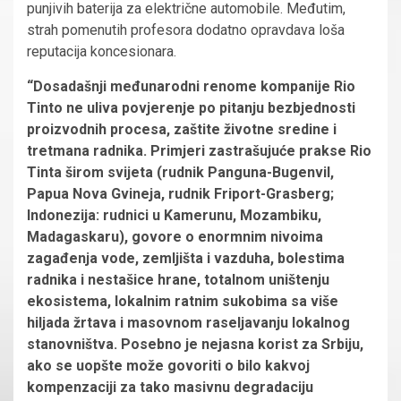
punjivih baterija za električne automobile. Međutim,
strah pomenutih profesora dodatno opravdava loša
reputacija koncesionara.
“Dosadašnji međunarodni renome kompanije Rio
Tinto ne uliva povjerenje po pitanju bezbjednosti
proizvodnih procesa, zaštite životne sredine i
tretmana radnika. Primjeri zastrašujuće prakse Rio
Tinta širom svijeta (rudnik Panguna-Bugenvil,
Papua Nova Gvineja, rudnik Friport-Grasberg;
Indonezija: rudnici u Kamerunu, Mozambiku,
Madagaskaru), govore o enormnim nivoima
zagađenja vode, zemljišta i vazduha, bolestima
radnika i nestašice hrane, totalnom uništenju
ekosistema, lokalnim ratnim sukobima sa više
hiljada žrtava i masovnom raseljavanju lokalnog
stanovništva. Posebno je nejasna korist za Srbiju,
ako se uopšte može govoriti o bilo kakvoj
kompenzaciji za tako masivnu degradaciju