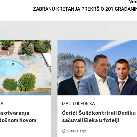
Nex
ZABRANU KRETANJA PREKRŠIO 201 GRAĐANI
KA
IZBOR UREDNIKA
a otvaranja
Ćorić i Šulić kontrirali Dodiku 
stočnom Novom
sačuvali Eleka u fotelji
6 дана ago