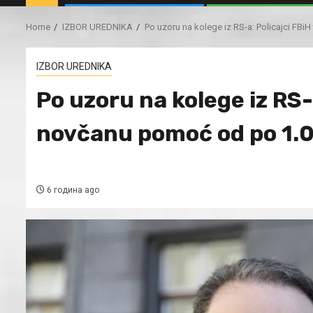
Home
IZBOR UREDNIKA
Po uzoru na kolege iz RS-a: Policajci FB
IZBOR UREDNIKA
Po uzoru na kolege iz RS-
novčanu pomoć od po 1.
6 година ago