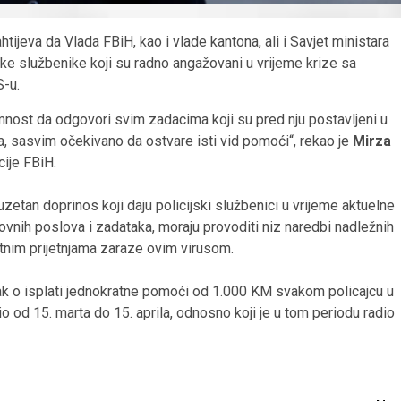
htijeva da Vlada FBiH, kao i vlade kantona, ali i Savjet ministara
ke službenike koji su radno angažovani u vrijeme krize sa
-u.
emnost da odgovori svim zadacima koji su pred nju postavljeni u
-a, sasvim očekivano da ostvare isti vid pomoći“, rekao je
Mirza
cije FBiH.
uzetan doprinos koji daju policijski službenici u vrijeme aktuelne
vnih poslova i zadataka, moraju provoditi niz naredbi nadležnih
ektnim prijetnjama zaraze ovim virusom.
čak o isplati jednokratne pomoći od 1.000 KM svakom policajcu u
o od 15. marta do 15. aprila, odnosno koji je u tom periodu radio