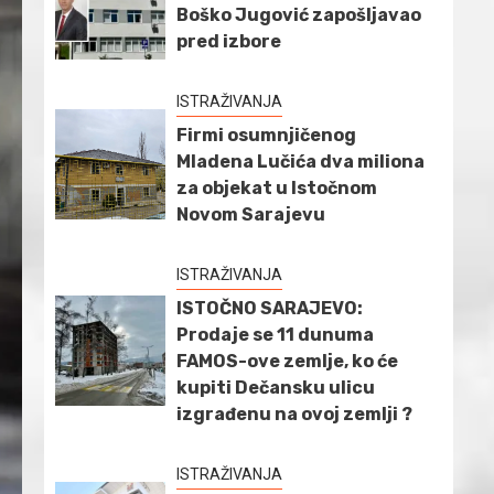
Boško Jugović zapošljavao
pred izbore
ISTRAŽIVANJA
Firmi osumnjičenog
Mladena Lučića dva miliona
za objekat u Istočnom
Novom Sarajevu
ISTRAŽIVANJA
ISTOČNO SARAJEVO:
Prodaje se 11 dunuma
FAMOS-ove zemlje, ko će
kupiti Dečansku ulicu
izgrađenu na ovoj zemlji ?
ISTRAŽIVANJA