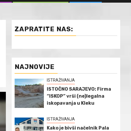
ZAPRATITE NAS:
NAJNOVIJE
ISTRAŽIVANJA
ISTOČNO SARAJEVO: Firma
“ISKOP” vrši (ne)legalna
iskopavanja u Kleku
ISTRAŽIVANJA
Kako je bivši načelnik Pala