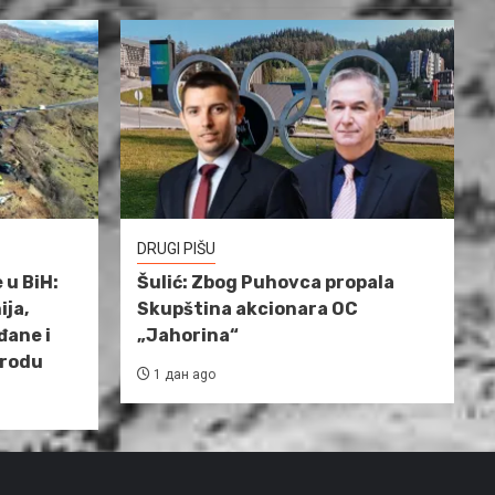
DRUGI PIŠU
 u BiH:
Šulić: Zbog Puhovca propala
ija,
Skupština akcionara OC
đane i
„Jahorina“
irodu
1 дан ago