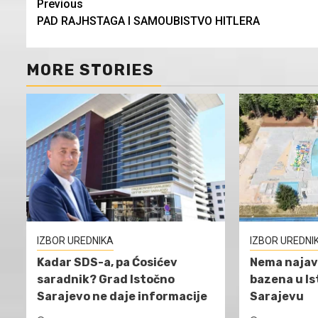
Continue
Previous
PAD RAJHSTAGA I SAMOUBISTVO HITLERA
Reading
MORE STORIES
IZBOR UREDNIKA
IZBOR UREDNI
Kadar SDS-a, pa Ćosićev
Nema najav
saradnik? Grad Istočno
bazena u I
Sarajevo ne daje informacije
Sarajevu