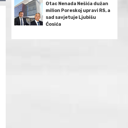
Otac Nenada Nešića dužan
milion Poreskoj upravi RS, a
sad savjetuje Ljubišu
Ćosića