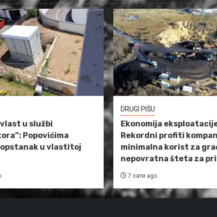
DRUGI PIŠU
vlast u službi
Ekonomija eksploatacije
tora”: Popovićima
Rekordni profiti kompan
opstanak u vlastitoj
minimalna korist za gra
nepovratna šteta za pr
o
7 сати ago