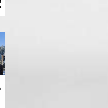
t
N
i