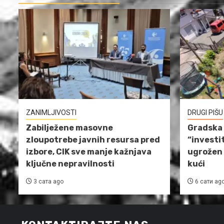
ZANIMLJIVOSTI
DRUGI PIŠU
Zabilježene masovne
Gradska 
zloupotrebe javnih resursa pred
“investi
izbore, CIK sve manje kažnjava
ugrožen 
ključne nepravilnosti
kući
3 сата ago
6 сати ag