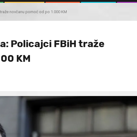
iH traže novčanu pomoć od po 1.000 KM
a: Policajci FBiH traže
000 KM