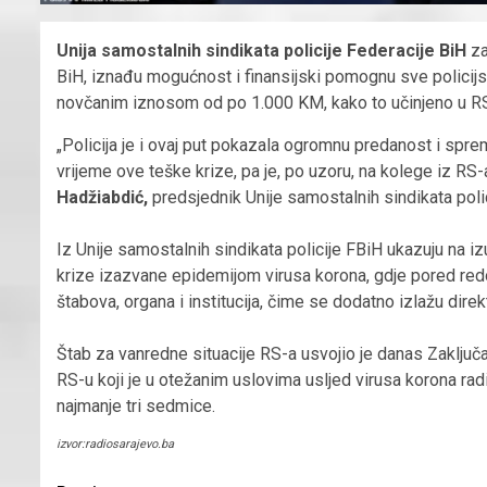
Unija samostalnih sindikata policije Federacije BiH
za
BiH, iznađu mogućnost i finansijski pomognu sve policijs
novčanim iznosom od po 1.000 KM, kako to učinjeno u RS
„Policija je i ovaj put pokazala ogromnu predanost i spr
vrijeme ove teške krize, pa je, po uzoru, na kolege iz RS
Hadžiabdić,
predsjednik Unije samostalnih sindikata poli
Iz Unije samostalnih sindikata policije FBiH ukazuju na iz
krize izazvane epidemijom virusa korona, gdje pored redo
štabova, organa i institucija, čime se dodatno izlažu dir
Štab za vanredne situacije RS-a usvojio je danas Zaklju
RS-u koji je u otežanim uslovima usljed virusa korona radi
najmanje tri sedmice.
izvor:radiosarajevo.ba