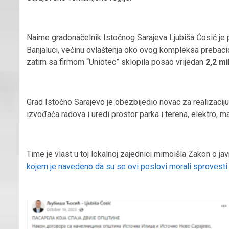
Naime gradonačelnik Istočnog Sarajeva Ljubiša Ćosić je 
Banjaluci, većinu ovlaštenja oko ovog kompleksa prebacio
zatim sa firmom “Uniotec” sklopila posao vrijedan
2,2 m
Grad Istočno Sarajevo je obezbijedio novac za realizaciju
izvođača radova i uredi prostor parka i terena, elektro, m
Time je vlast u toj lokalnoj zajednici mimoišla Zakon o 
kojem je navedeno da su se ovi poslovi morali sprovesti