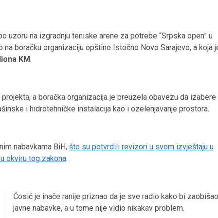
po uzoru na izgradnju teniske arene za potrebe “Srpska open” u
 na boračku organizaciju opštine Istočno Novo Sarajevo, a koja j
iliona KM
.
 projekta, a boračka organizacija je preuzela obavezu da izabere
ašinske i hidrotehničke instalacija kao i ozelenjavanje prostora.
javnim nabavkama BiH,
što su potvrdili revizori u svom izvještaju u
 u okviru tog zakona
.
Ćosić je inače ranije priznao da je sve radio kako bi zaobiša
javne nabavke, a u tome nije vidio nikakav problem.