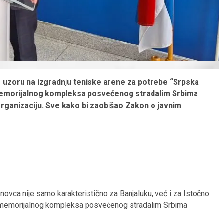
po uzoru na izgradnju teniske arene za potrebe “Srpska
e memorijalnog kompleksa posvećenog stradalim Srbima
rganizaciju. Sve kako bi zaobišao Zakon o javnim
ca nije samo karakteristično za Banjaluku, već i za Istočno
nju memorijalnog kompleksa posvećenog stradalim Srbima