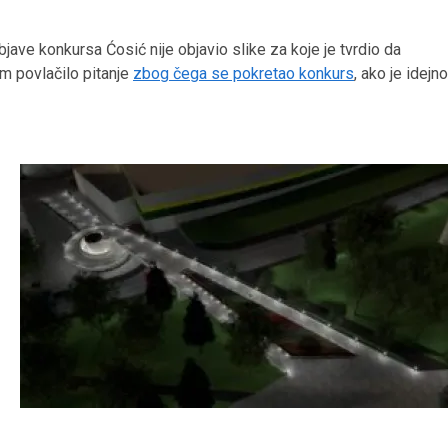
bjave konkursa Ćosić nije objavio slike za koje je tvrdio da
om povlačilo pitanje
zbog čega se pokretao konkurs
, ako je idejno