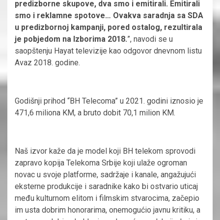
predizborne skupove, dva smo i emitirali. Emitirali
smo i reklamne spotove… Ovakva saradnja sa SDA
u predizbornoj kampanji, pored ostalog, rezultirala
je pobjedom na Izborima 2018.
”, navodi se u
saopštenju Hayat televizije kao odgovor dnevnom listu
Avaz 2018. godine.
Godišnji prihod “BH Telecoma” u 2021. godini iznosio je
471,6 miliona KM, a bruto dobit 70,1 milion KM.
Naš izvor kaže da je model koji BH telekom sprovodi
zapravo kopija Telekoma Srbije koji ulaže ogroman
novac u svoje platforme, sadržaje i kanale, angažujući
eksterne produkcije i saradnike kako bi ostvario uticaj
među kulturnom elitom i filmskim stvarocima, začepio
im usta dobrim honorarima, onemogućio javnu kritiku, a