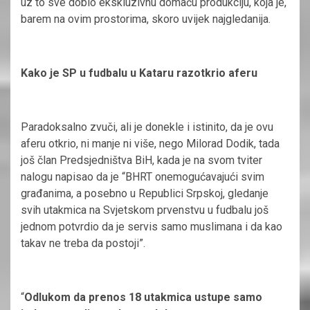
uz to sve dobio ekskluzivnu domaću produkciju, koja je,
barem na ovim prostorima, skoro uvijek najgledanija.
Kako je SP u fudbalu u Kataru razotkrio aferu
Paradoksalno zvuči, ali je donekle i istinito, da je ovu
aferu otkrio, ni manje ni više, nego Milorad Dodik, tada
još član Predsjedništva BiH, kada je na svom tviter
nalogu napisao da je “BHRT onemogućavajući svim
građanima, a posebno u Republici Srpskoj, gledanje
svih utakmica na Svjetskom prvenstvu u fudbalu još
jednom potvrdio da je servis samo muslimana i da kao
takav ne treba da postoji”.
“
Odlukom da prenos 18 utakmica ustupe samo