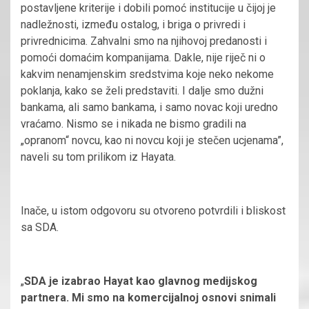
postavljene kriterije i dobili pomoć institucije u čijoj je
nadležnosti, između ostalog, i briga o privredi i
privrednicima. Zahvalni smo na njihovoj predanosti i
pomoći domaćim kompanijama. Dakle, nije riječ ni o
kakvim nenamjenskim sredstvima koje neko nekome
poklanja, kako se želi predstaviti. I dalje smo dužni
bankama, ali samo bankama, i samo novac koji uredno
vraćamo. Nismo se i nikada ne bismo gradili na
„opranom“ novcu, kao ni novcu koji je stečen ucjenama”,
naveli su tom prilikom iz Hayata.
Inače, u istom odgovoru su otvoreno potvrdili i bliskost
sa SDA.
„
SDA je izabrao Hayat kao glavnog medijskog
partnera. Mi smo na komercijalnoj osnovi snimali