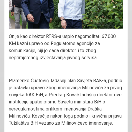
On je kao direktor RTRS-a uspio nagomolitati 67.000
KM kazni upravo od Regulatorne agencije za
komunikacije, čiji je sada direktor, i to zbog
neprimjerenog izvještavanja javnog servisa.
Plamenko Čustović, tadašnji član Savjeta RAK-a, podnio
je ostavku upravo zbog imenovanja Milinovića za prvog
čovjeka RAK BiH, a Predrag Kovač tadašnji direktor ove
institucije uputio pismo Savjetu ministara BiH o
neregularnostima prilikom imenovanja Draška
Milinovića. Kovač je nakon toga podnio i krivičnu prijavu
Tužilaštvu BiH vezano za Milinovićevo imenovanje.