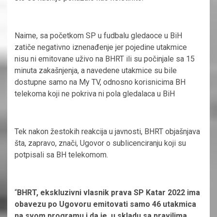
Naime, sa početkom SP u fudbalu gledaoce u BiH
zatiče negativno iznenađenje jer pojedine utakmice
nisu ni emitovane uživo na BHRT ili su počinjale sa 15
minuta zakašnjenja, a navedene utakmice su bile
dostupne samo na My TV, odnosno korisnicima BH
telekoma koji ne pokriva ni pola gledalaca u BiH
Tek nakon žestokih reakcija u javnosti, BHRT objašnjava
šta, zapravo, znači, Ugovor o sublicenciranju koji su
potpisali sa BH telekomom.
“
BHRT, ekskluzivni vlasnik prava SP Katar 2022 ima
obavezu po Ugovoru emitovati samo 46 utakmica
na svom programu i da je, u skladu sa pravilima