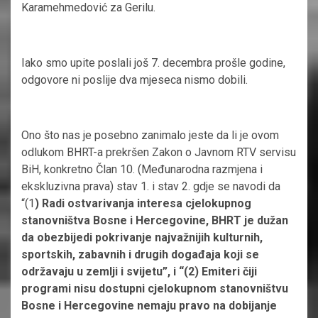
Karamehmedović za Gerilu.
Iako smo upite poslali još 7. decembra prošle godine,
odgovore ni poslije dva mjeseca nismo dobili.
Ono što nas je posebno zanimalo jeste da li je ovom
odlukom BHRT-a prekršen Zakon o Javnom RTV servisu
BiH, konkretno Član 10. (Međunarodna razmjena i
ekskluzivna prava) stav 1. i stav 2. gdje se navodi da
“(1
) Radi ostvarivanja interesa cjelokupnog
stanovništva Bosne i Hercegovine, BHRT je dužan
da obezbijedi pokrivanje najvažnijih kulturnih,
sportskih, zabavnih i drugih događaja koji se
održavaju u zemlji i svijetu”, i “(2) Emiteri čiji
programi nisu dostupni cjelokupnom stanovništvu
Bosne i Hercegovine nemaju pravo na dobijanje