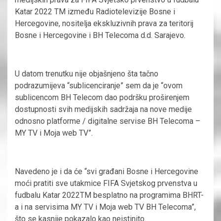
Katar 2022 TM između Radiotelevizije Bosne i
Hercegovine, nositelja ekskluzivnih prava za teritorij
Bosne i Hercegovine i BH Telecoma d.d. Sarajevo.
U datom trenutku nije objašnjeno šta tačno
podrazumijeva “sublicenciranje” sem da je “ovom
sublicencom BH Telecom dao podršku proširenjem
dostupnosti svih medijskih sadržaja na nove medije
odnosno platforme / digitalne servise BH Telecoma –
MY TV i Moja web TV”.
Navedeno je i da će “svi građani Bosne i Hercegovine
moći pratiti sve utakmice FIFA Svjetskog prvenstva u
fudbalu Katar 2022TM besplatno na programima BHRT-
a i na servisima MY TV i Moja web TV BH Telecoma”,
što se kasnije pokazalo kao neistinito.