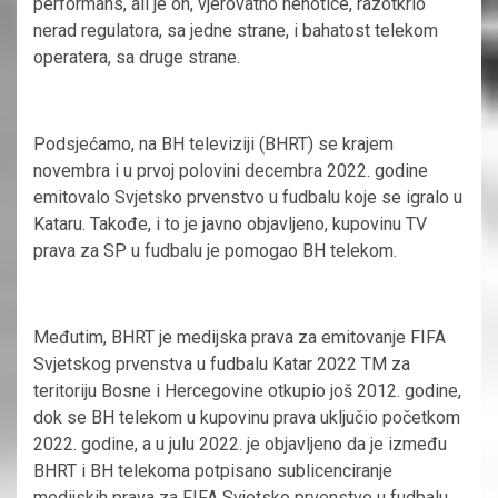
performans, ali je on, vjerovatno nehotice, razotkrio
nerad regulatora, sa jedne strane, i bahatost telekom
operatera, sa druge strane.
Podsjećamo, na BH televiziji (BHRT) se krajem
novembra i u prvoj polovini decembra 2022. godine
emitovalo Svjetsko prvenstvo u fudbalu koje se igralo u
Kataru. Takođe, i to je javno objavljeno, kupovinu TV
prava za SP u fudbalu je pomogao BH telekom.
Međutim, BHRT je medijska prava za emitovanje FIFA
Svjetskog prvenstva u fudbalu Katar 2022 TM za
teritoriju Bosne i Hercegovine otkupio još 2012. godine,
dok se BH telekom u kupovinu prava uključio početkom
2022. godine, a u julu 2022. je objavljeno da je između
BHRT i BH telekoma potpisano sublicenciranje
medijskih prava za FIFA Svjetsko prvenstvo u fudbalu