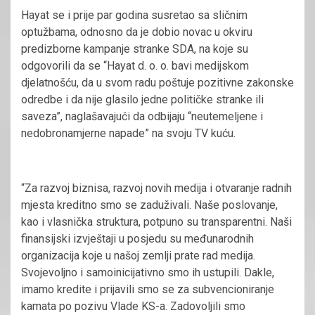
Hayat se i prije par godina susretao sa sličnim
optužbama, odnosno da je dobio novac u okviru
predizborne kampanje stranke SDA, na koje su
odgovorili da se “Hayat d. o. o. bavi medijskom
djelatnošću, da u svom radu poštuje pozitivne zakonske
odredbe i da nije glasilo jedne političke stranke ili
saveza”, naglašavajući da odbijaju “neutemeljene i
nedobronamjerne napade” na svoju TV kuću.
“Za razvoj biznisa, razvoj novih medija i otvaranje radnih
mjesta kreditno smo se zaduživali. Naše poslovanje,
kao i vlasnička struktura, potpuno su transparentni. Naši
finansijski izvještaji u posjedu su međunarodnih
organizacija koje u našoj zemlji prate rad medija.
Svojevoljno i samoinicijativno smo ih ustupili. Dakle,
imamo kredite i prijavili smo se za subvencioniranje
kamata po pozivu Vlade KS-a. Zadovoljili smo