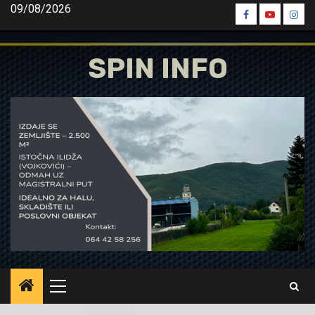
Skip
09/08/2026
Spin
Spin
Spin
to
Facebook
Youtube
Inst
content
SPIN INFO
Primary
Menu