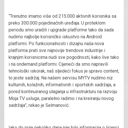
“Trenutno imamo više od 215.000 aktivnih korisnika sa
preko 300.000 pojedinačnih uređaja. U proteklom
periodu smo uradili i upgrade platforme tako da sada
nudimo najbolje korisničko iskustvo na Android
platformi. Po funkcionalnosti i dizajnu naša nova
platforma prati sve najnovije trendove industrije i
krajnjim korisnicima nudi sve pogodnosti, kako live tako
i na ondemand platformi. Cijeneći da smo napravili
tehnološki iskorak, naš sljedeći fokus je upravo content,
to jeste sadržaj. Na našem servisu MYTV nudimo niz
kulturnih, kolažnih, informativnih i sportskih sadržaja, a
pored kontinuiranog ulaganja u infrastrukturu na razvoju
Moja TV usluge, paralelno radimo i na kreiranju novog
sadržaja”, rekao je Selmanović.
Iako do prije nekoliko dana nije bilo informacija o licenci