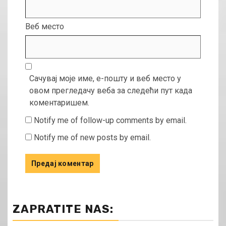
Веб место
Сачувај моје име, е-пошту и веб место у
овом прегледачу веба за следећи пут када
коментаришем.
Notify me of follow-up comments by email.
Notify me of new posts by email.
ZAPRATITE NAS: