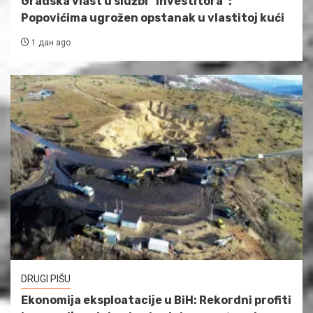
Gradska vlast u službi “investitora”:
Popovićima ugrožen opstanak u vlastitoj kući
1 дан ago
DRUGI PIŠU
Ekonomija eksploatacije u BiH: Rekordni profiti