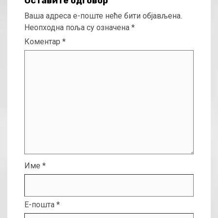
Оставите одговор
Ваша адреса е-поште неће бити објављена.
Неопходна поља су означена
*
Коментар
*
Име
*
Е-пошта
*