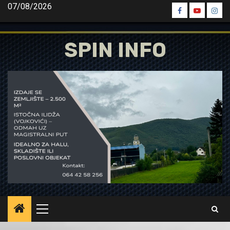
Skip
07/08/2026
Spin
Spin
Spin
to
Facebook
Youtube
Inst
content
SPIN INFO
Primary
Menu