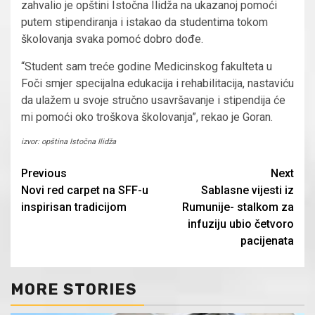
zahvalio je opštini Istočna Ilidža na ukazanoj pomoći
putem stipendiranja i istakao da studentima tokom
školovanja svaka pomoć dobro dođe.
“Student sam treće godine Medicinskog fakulteta u
Foči smjer specijalna edukacija i rehabilitacija, nastaviću
da ulažem u svoje stručno usavršavanje i stipendija će
mi pomoći oko troškova školovanja”, rekao je Goran.
izvor: opština Istočna Ilidža
Continue
Previous
Next
Novi red carpet na SFF-u
Sablasne vijesti iz
Reading
inspirisan tradicijom
Rumunije- stalkom za
infuziju ubio četvoro
pacijenata
MORE STORIES