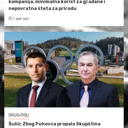
kompanija, minimalna korist za građane i
nepovratna šteta za prirodu
1 дан ago
DRUGI PIŠU
Šulić: Zbog Puhovca propala Skupština