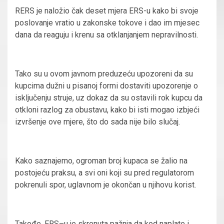
RERS je naložio čak deset mjera ERS-u kako bi svoje
poslovanje vratio u zakonske tokove i dao im mjesec
dana da reaguju i krenu sa otklanjanjem nepravilnosti.
Tako su u ovom javnom preduzeću upozoreni da su
kupcima dužni u pisanoj formi dostaviti upozorenje o
isključenju struje, uz dokaz da su ostavili rok kupcu da
otkloni razlog za obustavu, kako bi isti mogao izbjeći
izvršenje ove mjere, što do sada nije bilo slučaj.
Kako saznajemo, ogroman broj kupaca se žalio na
postojeću praksu, a svi oni koji su pred regulatorom
pokrenuli spor, uglavnom je okončan u njihovu korist.
Takođe, ERS–u je skrenuta pažnja da kod naplate i