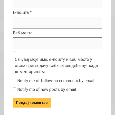
Е-пошта
*
Веб место
Сачувај моје име, е-пошту и веб место у
овом прегледачу веба за следећи пут када
коментаришем.
Notify me of follow-up comments by email.
Notify me of new posts by email.