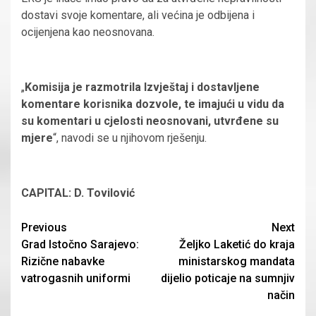
dostavi svoje komentare, ali većina je odbijena i
ocijenjena kao neosnovana.
„
Komisija je razmotrila Izvještaj i dostavljene
komentare korisnika dozvole, te imajući u vidu da
su komentari u cjelosti neosnovani, utvrđene su
mjere
“, navodi se u njihovom rješenju.
CAPITAL: D. Tovilović
Continue
Previous
Next
Grad Istočno Sarajevo:
Željko Laketić do kraja
Reading
Rizične nabavke
ministarskog mandata
vatrogasnih uniformi
dijelio poticaje na sumnjiv
način