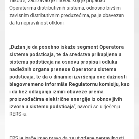
Takođe, zadržavao je i novac koji je pripadao
Operaterima distributivnih sistema, odnosno bivšim
zavisnim distributivnim preduzećima, pa je obavezan
da tu nepravilnost otkloni.
„
Dužan je da posebno iskaže segment Operatora
sistema podsticaja, te da sredstva prikupljena u
sistemu podsticaja na osnovu propisa i odluka
nadležnih organa prenese Operatoru sistema
podsticaja, te da o dinamici izvršenja ove dužnosti
blagovremeno informiše Regulatornu komisiju, kao
i da bez odlaganja izmiri obaveze prema
proizvođačima električne energije iz obnovljivih
izvora u sistemu podsticaja
“, navodi se u rješenju
RERS-a.
ERS je inače imao pravo da za utvrđene nepravilnosti