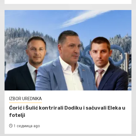
IZBOR UREDNIKA
Ćorić i Šulić kontrirali Dodiku i sačuvali Eleka u
fotelji
1 седмица ago