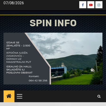
Skip
07/08/2026
Spin
Spin
Spin
to
Facebook
Youtube
Inst
content
SPIN INFO
Primary
Menu