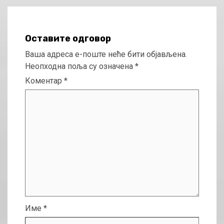
Оставите одговор
Ваша адреса е-поште неће бити објављена.
Неопходна поља су означена
*
Коментар
*
Име
*