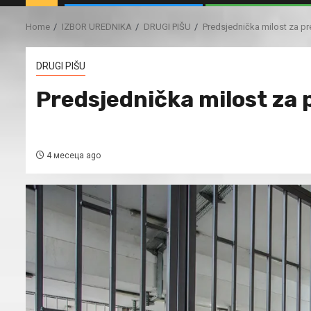
Home
IZBOR UREDNIKA
DRUGI PIŠU
Predsjednička milost za pr
DRUGI PIŠU
Predsjednička milost za 
4 месеца ago