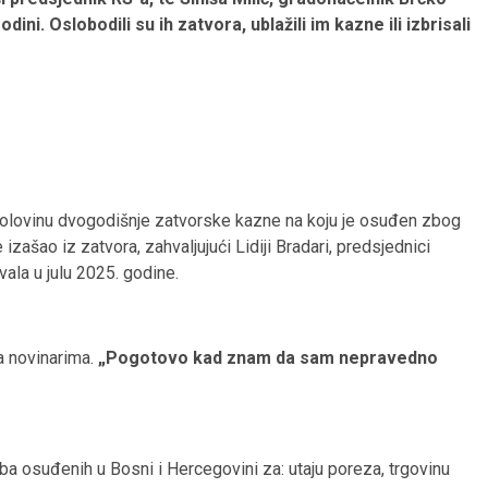
ni. Oslobodili su ih zatvora, ublažili im kazne ili izbrisali
 polovinu dvogodišnje zatvorske kazne na koju je osuđen zbog
zašao iz zatvora, zahvaljujući Lidiji Bradari, predsjednici
ala u julu 2025. godine.
sa novinarima.
„Pogotovo kad znam da sam nepravedno
a osuđenih u Bosni i Hercegovini za: utaju poreza, trgovinu