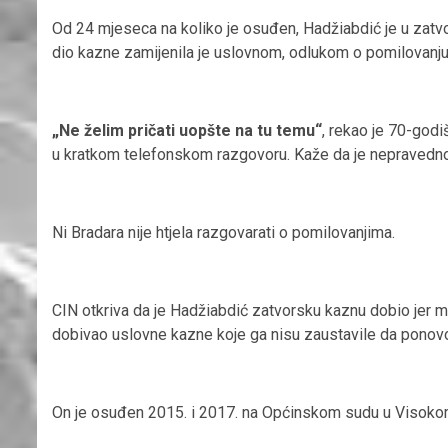
Od 24 mjeseca na koliko je osuđen, Hadžiabdić je u zatvo
dio kazne zamijenila je uslovnom, odlukom o pomilovanju 
„Ne želim pričati uopšte na tu temu“
, rekao je 70-godi
u kratkom telefonskom razgovoru. Kaže da je nepravedno o
Ni Bradara nije htjela razgovarati o pomilovanjima.
CIN otkriva da je Hadžiabdić zatvorsku kaznu dobio jer mu 
dobivao uslovne kazne koje ga nisu zaustavile da ponovo
On je osuđen 2015. i 2017. na Općinskom sudu u Visokom 