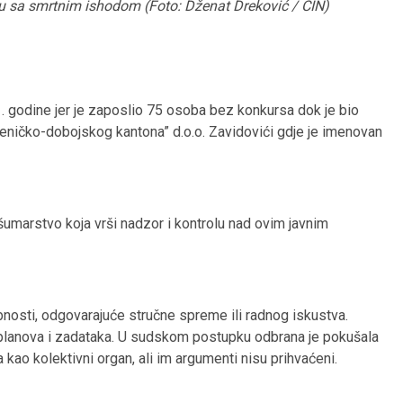
u sa smrtnim ishodom (Foto: Dženat Dreković / CIN)
 godine jer je zaposlio 75 osoba bez konkursa dok je bio
ničko-dobojskog kantona” d.o.o. Zavidovići gdje je imenovan
šumarstvo koja vrši nadzor i kontrolu nad ovim javnim
bnosti, odgovarajuće stručne spreme ili radnog iskustva.
a planova i zadataka. U sudskom postupku odbrana je pokušala
kao kolektivni organ, ali im argumenti nisu prihvaćeni.