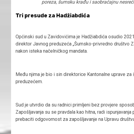
poreza, šumsku krađu i saobraćajnu nesreć
Tri presude za Hadžiabdića
Općinski sud u Zavidovićima je Hadžiabdića osudio 2021.
direktor Javnog preduzeća „Šumsko-privredno društvo Ze
nakon isteka načelničkog mandata.
Među njima je bio i sin direktorice Kantonalne uprave za 
preduzećem.
Sud je utvrdio da su radnici primljeni bez provjere sposo
Zapošljavanja su se pravdala kao hitna, radi ispunjavanj
prebaciti odgovornost za zapošljavanje na Upravu društva 