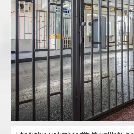
Lidija Bradara, predsjednica FBiH, Milorad Dodik, bivš