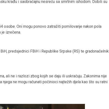
šumsku krađu i saobraćajnu nesreću sa smrtnim ishodom. Dobili su
44 osobe. Oni mogu ponovo zatražiti pomilovanje nakon pola
m je izrečena.
BiH, predsjednici FBiH i Republike Srpske (RS) te gradonačelnik
 ali ne i razlozi zbog kojih se daju ili uskraćuju. Zakonima nije
 njega ne mogu računati počinioci najtežih djela kao što su ratni