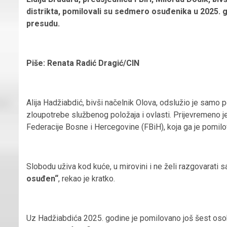
distrikta, pomilovali su sedmero osuđenika u 2025. godi
presudu.
Piše: Renata Radić Dragić/CIN
Alija Hadžiabdić, bivši načelnik Olova, odslužio je samo
zloupotrebe službenog položaja i ovlasti. Prijevremeno je i
Federacije Bosne i Hercegovine (FBiH), koja ga je pomilov
Slobodu uživa kod kuće, u mirovini i ne želi razgovarati 
osuđen“
, rekao je kratko.
Uz Hadžiabdića 2025. godine je pomilovano još šest osob