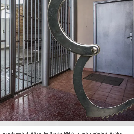
i predsjednik RS-a, te Siniša Milić, gradonačelnik Brčko