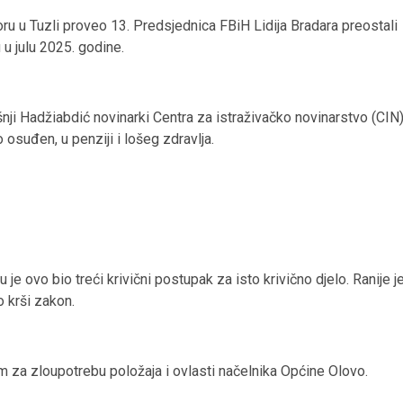
ru u Tuzli proveo 13. Predsjednica FBiH Lidija Bradara preostali
u julu 2025. godine.
šnji Hadžiabdić novinarki Centra za istraživačko novinarstvo (CIN
suđen, u penziji i lošeg zdravlja.
je ovo bio treći krivični postupak za isto krivično djelo. Ranije j
 krši zakon.
za zloupotrebu položaja i ovlasti načelnika Općine Olovo.