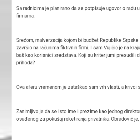
Sa radnicima je planirano da se potpisuje ugovor o radu u 
firmama.
Srećom, malverzacija kojom bi budžet Republike Srpske bi
završio na računima fiktivnih firmi. I sam Vujičić je na kra
baš kao korisnici sredstava. Koji su kriterijumi presudil
prihoda?
Ova aferu vremenom je zataškao sam vrh vlasti, a krivci s
Zanimljivo je da se isto ime i prezime kao jednog direkto
osuđenog za pokušaj reketiranja privatnika. Obradović je