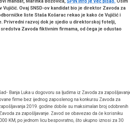
novi mandat, Marinka Božovića,
SPIN Info je već pisao.
Osim
lav Vujičić. Ovaj SNSD-ov kandidat bio je direktor Zavoda za
dborničke liste Staša Košarac rekao je kako će Vujičić i
. Privredni razvoj dok je sjedio u direktorskoj fotelji,
 sredstva Zavoda fiktivnim firmama, od čega je odustao
i Sad- Banja Luka u dogovoru sa ljudima iz Zavoda za zapošljavanj
ovane firme bez ijednog zaposlenog na k
onkursu Zavoda za
apošljavanja 2019. godine dobile su maksimalan broj odobrenih
 Zavoda za zapošljavanje. Zavod se obavezao da će korisniku
4.000 KM, po jednom licu bespovratno, što ukupno iznosi za 30