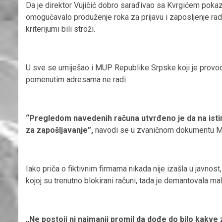
Da je direktor Vujičić dobro sarađivao sa Kvrgićem pokaz
omogućavalo produženje roka za prijavu i zaposljenje r
kriterijumi bili stroži.
U sve se umiješao i MUP Republike Srpske koji je provodi
pomenutim adresama ne radi.
“Pregledom navedenih računa utvrđeno je da na istim
za zapošljavanje”,
navodi se u zvaničnom dokumentu 
Iako priča o fiktivnim firmama nikada nije izašla u javnost
kojoj su trenutno blokirani računi, tada je demantovala ma
„Ne postoji ni najmanji promil da dođe do bilo kakve