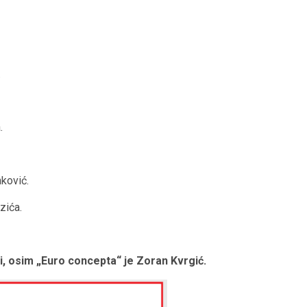
.
a.
nković.
zića.
i, osim „Euro concepta“ je Zoran Kvrgić.