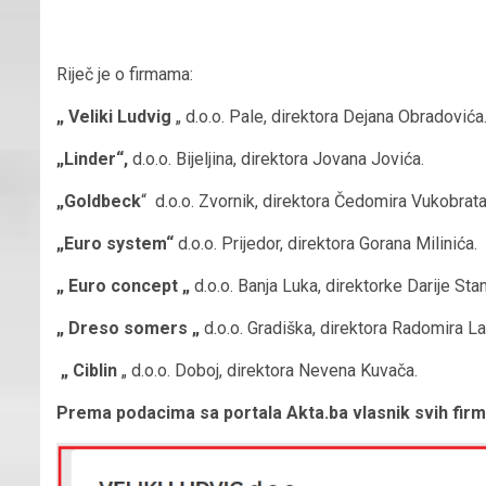
Riječ je o firmama:
„ Veliki Ludvig
„ d.o.o. Pale, direktora Dejana Obradovića
„Linder“,
d.o.o. Bijeljina, direktora Jovana Jovića.
„Goldbeck
“ d.o.o. Zvornik, direktora Čedomira Vukobrat
„Euro system“
d.o.o. Prijedor, direktora Gorana Milinića.
„ Euro concept „
d.o.o. Banja Luka, direktorke Darije Sta
„ Dreso somers „
d.o.o. Gradiška, direktora Radomira La
„ Ciblin
„ d.o.o. Doboj, direktora Nevena Kuvača.
Prema podacima sa portala Akta.ba vlasnik svih firm