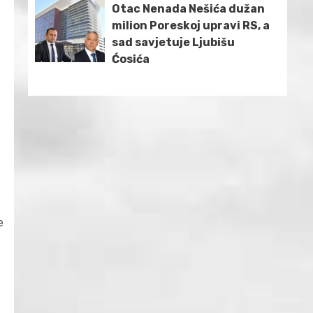
Otac Nenada Nešića dužan
milion Poreskoj upravi RS, a
sad savjetuje Ljubišu
Ćosića
e