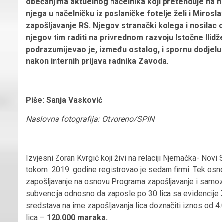
obećanjima aktuelnog načelnika koji pretenduje na 
njega u načelničku iz poslaničke fotelje želi i Miros
zapošljavanje RS. Njegov stranački kolega i nosilac o
njegov tim raditi na privrednom razvoju Istočne Ilidže
podrazumijevao je, između ostalog, i spornu dodjelu
nakon internih prijava radnika Zavoda.
Piše: Sanja Vasković
Naslovna fotografija: Otvoreno/SPIN
Izvjesni Zoran Kvrgić koji živi na relaciji Njemačka- Nov
tokom 2019. godine registrovao je sedam firmi. Tek osn
zapošljavanje na osnovu Programa zapošljavanje i samoz
subvencija odnosno da zaposle po 30 lica sa evidencije
sredstava na ime zapošljavanja lica doznačiti iznos od 
lica –
120.000 maraka.