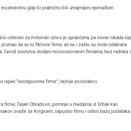
inostranstvu gdje bi praktično bili iznajmljeni njemačkim
o oštećen za milionski iznos je spriječena, pa novac nikada nij
ju priznao da su to fiktivne firme, ali ne i zašto su onda odabrane
i da Zavod sredstva dodijeli novoosnovanim firmama, bez radnika i
u ispali “neodgovorne firme”, tačnije poslodavci.
ra firme, Dejan Obradović, pominje u medijima iz Srbije kao
, nakon svađe sa Kvrgićem, napustio firmu i odnio bazu podataka.