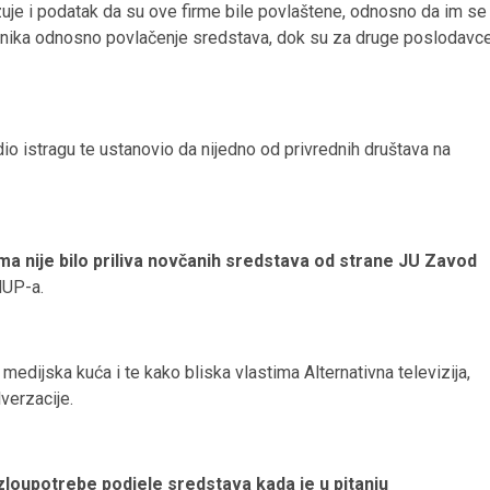
uje i podatak da su ove firme bile povlaštene, odnosno da im se
adnika odnosno povlačenje sredstava, dok su za druge poslodavc
o istragu te ustanovio da nijedno od privrednih društava na
a nije bilo priliva novčanih sredstava od strane JU Zavod
MUP-a.
, medijska kuća i te kako bliska vlastima Alternativna televizija,
lverzacije.
 zloupotrebe podjele sredstava kada je u pitanju