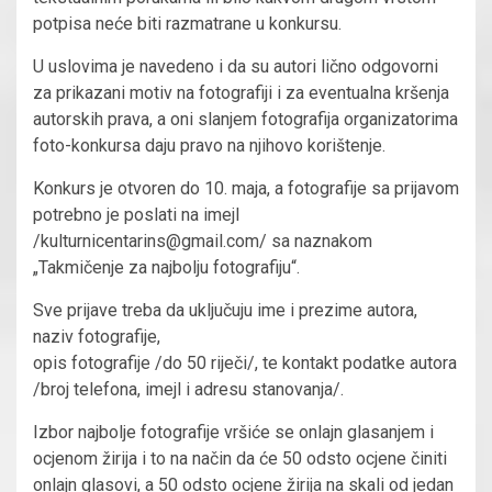
potpisa neće biti razmatrane u konkursu.
U uslovima je navedeno i da su autori lično odgovorni
za prikazani motiv na fotografiji i za eventualna kršenja
autorskih prava, a oni slanjem fotografija organizatorima
foto-konkursa daju pravo na njihovo korištenje.
Konkurs je otvoren do 10. maja, a fotografije sa prijavom
potrebno je poslati na imejl
/kulturnicentarins@gmail.com/ sa naznakom
„Takmičenje za najbolju fotografiju“.
Sve prijave treba da uključuju ime i prezime autora,
naziv fotografije,
opis fotografije /do 50 riječi/, te kontakt podatke autora
/broj telefona, imejl i adresu stanovanja/.
Izbor najbolje fotografije vršiće se onlajn glasanjem i
ocjenom žirija i to na način da će 50 odsto ocjene činiti
onlajn glasovi, a 50 odsto ocjene žirija na skali od jedan