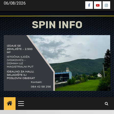
Skip
06/08/2026
Spin
Spin
Spin
to
Facebook
Youtube
Inst
content
SPIN INFO
Primary
Menu