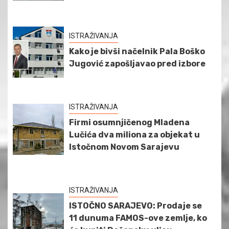
ISTRAŽIVANJA
Kako je bivši načelnik Pala Boško
Jugović zapošljavao pred izbore
ISTRAŽIVANJA
Firmi osumnjičenog Mladena
Lučića dva miliona za objekat u
Istočnom Novom Sarajevu
ISTRAŽIVANJA
ISTOČNO SARAJEVO: Prodaje se
11 dunuma FAMOS-ove zemlje, ko