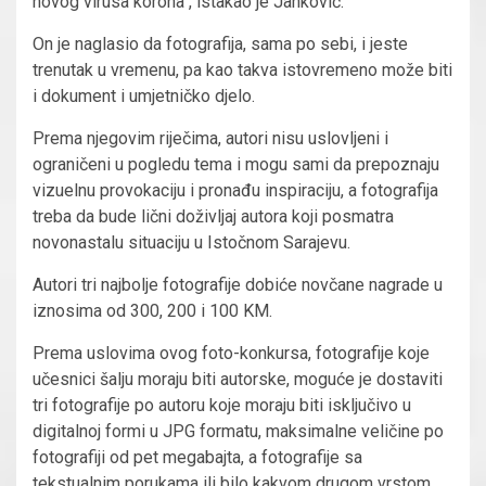
novog virusa korona“, istakao je Janković.
On je naglasio da fotografija, sama po sebi, i jeste
trenutak u vremenu, pa kao takva istovremeno može biti
i dokument i umjetničko djelo.
Prema njegovim riječima, autori nisu uslovljeni i
ograničeni u pogledu tema i mogu sami da prepoznaju
vizuelnu provokaciju i pronađu inspiraciju, a fotografija
treba da bude lični doživljaj autora koji posmatra
novonastalu situaciju u Istočnom Sarajevu.
Autori tri najbolje fotografije dobiće novčane nagrade u
iznosima od 300, 200 i 100 KM.
Prema uslovima ovog foto-konkursa, fotografije koje
učesnici šalju moraju biti autorske, moguće je dostaviti
tri fotografije po autoru koje moraju biti isključivo u
digitalnoj formi u JPG formatu, maksimalne veličine po
fotografiji od pet megabajta, a fotografije sa
tekstualnim porukama ili bilo kakvom drugom vrstom