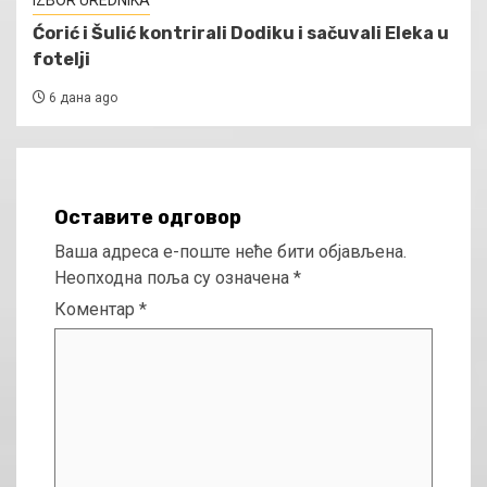
Ćorić i Šulić kontrirali Dodiku i sačuvali Eleka u
fotelji
6 дана ago
Оставите одговор
Ваша адреса е-поште неће бити објављена.
Неопходна поља су означена
*
Коментар
*