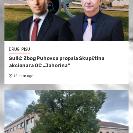
DRUGI PIŠU
Šulić: Zbog Puhovca propala Skupština
akcionara OC „Jahorina“
18 сати ago