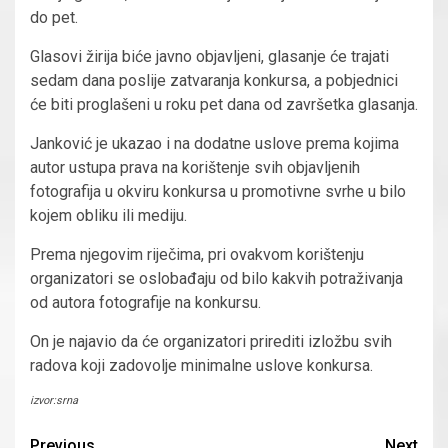
do pet.
Glasovi žirija biće javno objavljeni, glasanje će trajati
sedam dana poslije zatvaranja konkursa, a pobjednici
će biti proglašeni u roku pet dana od završetka glasanja.
Janković je ukazao i na dodatne uslove prema kojima
autor ustupa prava na korištenje svih objavljenih
fotografija u okviru konkursa u promotivne svrhe u bilo
kojem obliku ili mediju.
Prema njegovim riječima, pri ovakvom korištenju
organizatori se oslobađaju od bilo kakvih potraživanja
od autora fotografije na konkursu.
On je najavio da će organizatori prirediti izložbu svih
radova koji zadovolje minimalne uslove konkursa.
izvor:srna
Previous
Next