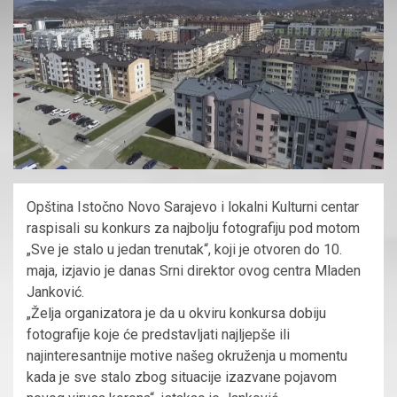
Opština Istočno Novo Sarajevo i lokalni Kulturni centar
raspisali su konkurs za najbolju fotografiju pod motom
„Sve je stalo u jedan trenutak“, koji je otvoren do 10.
maja, izjavio je danas Srni direktor ovog centra Mladen
Janković.
„Želja organizatora je da u okviru konkursa dobiju
fotografije koje će predstavljati najljepše ili
najinteresantnije motive našeg okruženja u momentu
kada je sve stalo zbog situacije izazvane pojavom