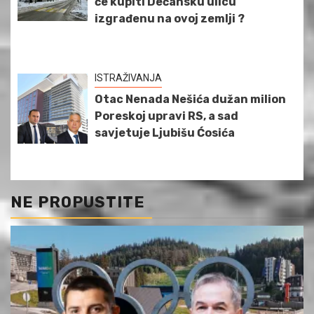
će kupiti Dečansku ulicu
izgrađenu na ovoj zemlji ?
ISTRAŽIVANJA
Otac Nenada Nešića dužan milion
Poreskoj upravi RS, a sad
savjetuje Ljubišu Ćosića
NE PROPUSTITE