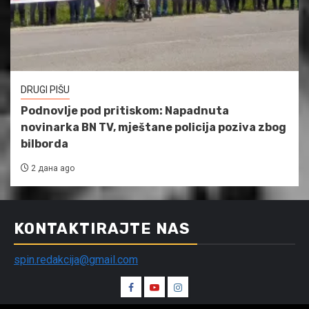
DRUGI PIŠU
Podnovlje pod pritiskom: Napadnuta
novinarka BN TV, mještane policija poziva zbog
bilborda
2 дана ago
KONTAKTIRAJTE NAS
spin.redakcija@gmail.com
Spin
Spin
Spin
Facebook
Youtube
Instagram