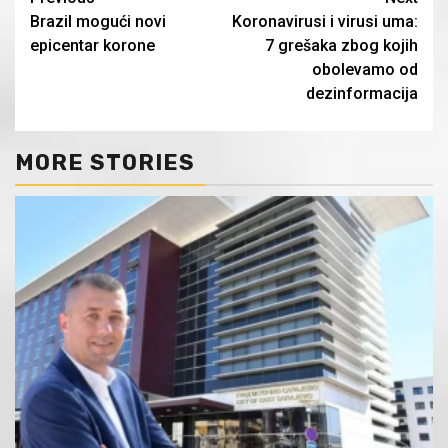
Continue
Brazil mogući novi
Koronavirusi i virusi uma:
Reading
epicentar korone
7 grešaka zbog kojih
obolevamo od
dezinformacija
MORE STORIES