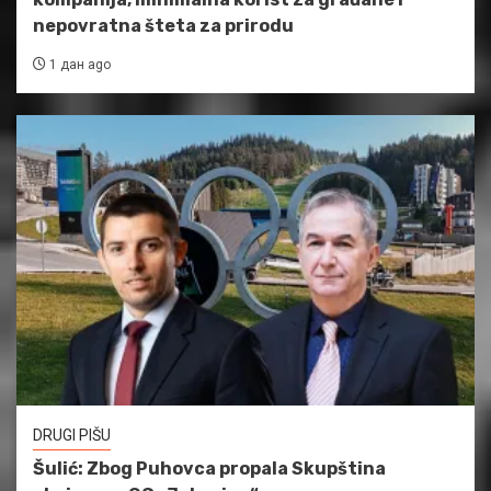
nepovratna šteta za prirodu
1 дан ago
DRUGI PIŠU
Šulić: Zbog Puhovca propala Skupština