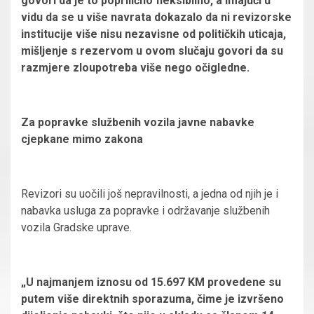
govori da je to poprilično fleksibilno, a imajući u
vidu da se u više navrata dokazalo da ni revizorske
institucije više nisu nezavisne od političkih uticaja,
mišljenje s rezervom u ovom slučaju govori da su
razmjere zloupotreba više nego očigledne.
Za popravke službenih vozila javne nabavke
cjepkane mimo zakona
Revizori su uočili još nepravilnosti, a jedna od njih je i
nabavka usluga za popravke i održavanje službenih
vozila Gradske uprave.
„U najmanjem iznosu od 15.697 KM provedene su
putem više direktnih sporazuma, čime je izvršeno