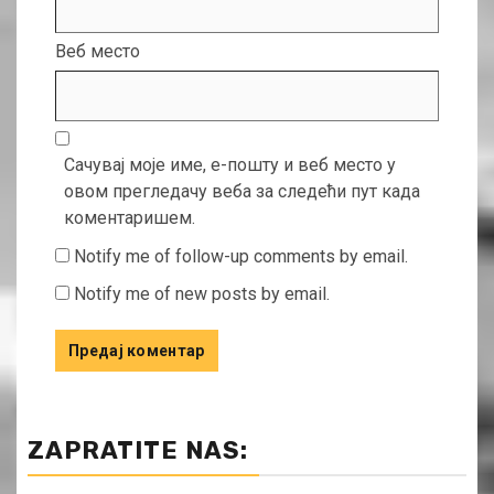
Веб место
Сачувај моје име, е-пошту и веб место у
овом прегледачу веба за следећи пут када
коментаришем.
Notify me of follow-up comments by email.
Notify me of new posts by email.
ZAPRATITE NAS: