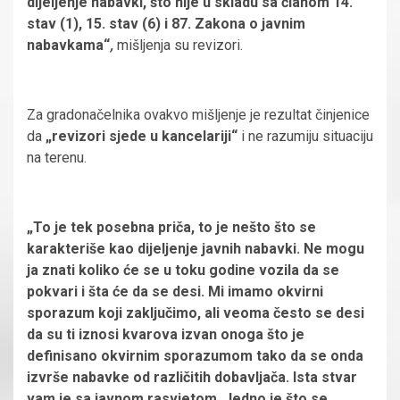
dijeljenje nabavki, što nije u skladu sa članom 14.
stav (1), 15. stav (6) i 87. Zakona o javnim
nabavkama“
,
mišljenja su revizori.
Za gradonačelnika ovakvo mišljenje je rezultat činjenice
da
„revizori sjede u kancelariji“
i ne razumiju situaciju
na terenu.
„To je tek posebna priča, to je nešto što se
karakteriše kao dijeljenje javnih nabavki. Ne mogu
ja znati koliko će se u toku godine vozila da se
pokvari i šta će da se desi. Mi imamo okvirni
sporazum koji zaključimo, ali veoma često se desi
da su ti iznosi kvarova izvan onoga što je
definisano okvirnim sporazumom tako da se onda
izvrše nabavke od različitih dobavljača. Ista stvar
vam je sa javnom rasvjetom. Jedno je što se