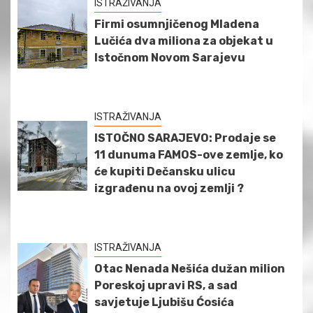
ISTRAŽIVANJA
Firmi osumnjičenog Mladena
Lučića dva miliona za objekat u
Istočnom Novom Sarajevu
ISTRAŽIVANJA
ISTOČNO SARAJEVO: Prodaje se
11 dunuma FAMOS-ove zemlje, ko
će kupiti Dečansku ulicu
izgrađenu na ovoj zemlji ?
ISTRAŽIVANJA
Otac Nenada Nešića dužan milion
Poreskoj upravi RS, a sad
savjetuje Ljubišu Ćosića