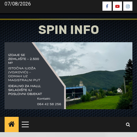
Skip
07/08/2026
Spin
Spin
Spin
to
Facebook
Youtube
Inst
content
SPIN INFO
Primary
Menu