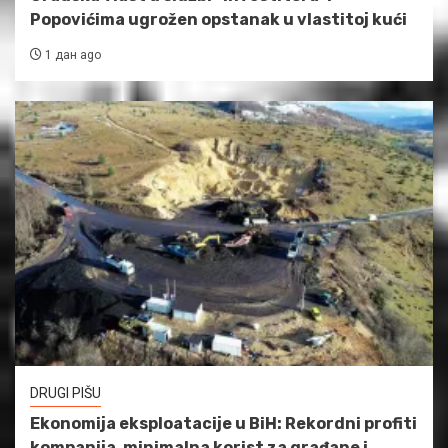
Popovićima ugrožen opstanak u vlastitoj kući
1 дан ago
DRUGI PIŠU
Ekonomija eksploatacije u BiH: Rekordni profiti
kompanija, minimalna korist za građane i