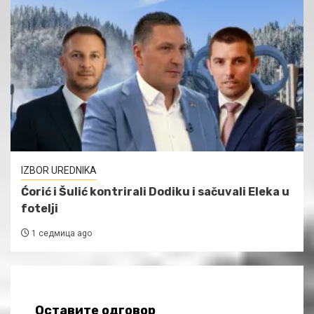
IZBOR UREDNIKA
Ćorić i Šulić kontrirali Dodiku i sačuvali Eleka u
fotelji
1 седмица ago
Оставите одговор