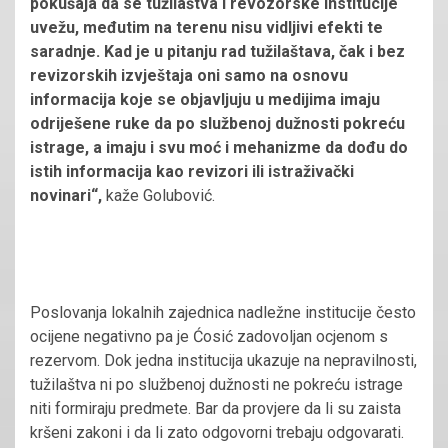
pokušaja da se tužilaštva i revozorske institucije
uvežu, međutim na terenu nisu vidljivi efekti te
saradnje. Kad je u pitanju rad tužilaštava, čak i bez
revizorskih izvještaja oni samo na osnovu
informacija koje se objavljuju u medijima imaju
odriješene ruke da po službenoj dužnosti pokreću
istrage, a imaju i svu moć i mehanizme da dođu do
istih informacija kao revizori ili istraživački
novinari“,
kaže Golubović.
Poslovanja lokalnih zajednica nadležne institucije često
ocijene negativno pa je Ćosić zadovoljan ocjenom s
rezervom. Dok jedna institucija ukazuje na nepravilnosti,
tužilaštva ni po službenoj dužnosti ne pokreću istrage
niti formiraju predmete. Bar da provjere da li su zaista
kršeni zakoni i da li zato odgovorni trebaju odgovarati.