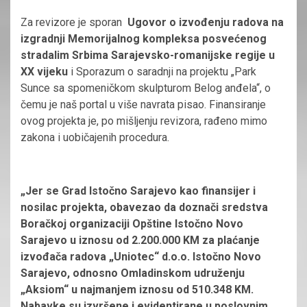
Za revizore je sporan
Ugovor o izvođenju radova na
izgradnji Memorijalnog kompleksa posvećenog
stradalim Srbima Sarajevsko-romanijske regije u
XX vijeku
i Sporazum o saradnji na projektu „Park
Sunce sa spomeničkom skulpturom Belog anđela“, o
čemu je naš portal u više navrata pisao. Finansiranje
ovog projekta je, po mišljenju revizora, rađeno mimo
zakona i uobičajenih procedura.
„Jer se Grad Istočno Sarajevo kao finansijer i
nosilac projekta, obavezao da doznači sredstva
Boračkoj organizaciji Opštine Istočno Novo
Sarajevo u iznosu od 2.200.000 KM za plaćanje
izvođača radova „Uniotec“ d.o.o. Istočno Novo
Sarajevo, odnosno Omladinskom udruženju
„Aksiom“ u najmanjem iznosu od 510.348 KM.
Nabavke su izvršene i evidentirane u poslovnim