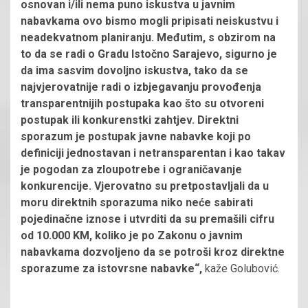
osnovan i/ili nema puno iskustva u javnim
nabavkama ovo bismo mogli pripisati neiskustvu i
neadekvatnom planiranju. Međutim, s obzirom na
to da se radi o Gradu Istočno Sarajevo, sigurno je
da ima sasvim dovoljno iskustva, tako da se
najvjerovatnije radi o izbjegavanju provođenja
transparentnijih postupaka kao što su otvoreni
postupak ili konkurenstki zahtjev. Direktni
sporazum je postupak javne nabavke koji po
definiciji jednostavan i netransparentan i kao takav
je pogodan za zloupotrebe i ograničavanje
konkurencije. Vjerovatno su pretpostavljali da u
moru direktnih sporazuma niko neće sabirati
pojedinačne iznose i utvrditi da su premašili cifru
od 10.000 KM, koliko je po Zakonu o javnim
nabavkama dozvoljeno da se potroši kroz direktne
sporazume za istovrsne nabavke“,
kaže Golubović.