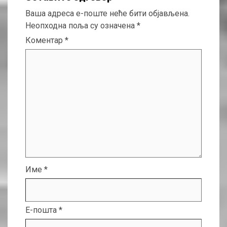
Ваша адреса е-поште неће бити објављена.
Неопходна поља су означена
*
Коментар
*
Име
*
Е-пошта
*