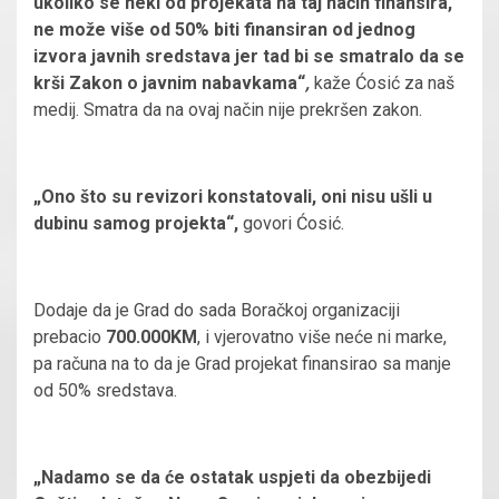
ukoliko se neki od projekata na taj način finansira,
ne može više od 50% biti finansiran od jednog
izvora javnih sredstava jer tad bi se smatralo da se
krši Zakon o javnim nabavkama“
,
kaže Ćosić za naš
medij. Smatra da na ovaj način nije prekršen zakon.
„Ono što su revizori konstatovali, oni nisu ušli u
dubinu samog projekta“,
govori Ćosić.
Dodaje da je Grad do sada Boračkoj organizaciji
prebacio
700.000KM
, i vjerovatno više neće ni marke,
pa računa na to da je Grad projekat finansirao sa manje
od 50% sredstava.
„Nadamo se da će ostatak uspjeti da obezbijedi