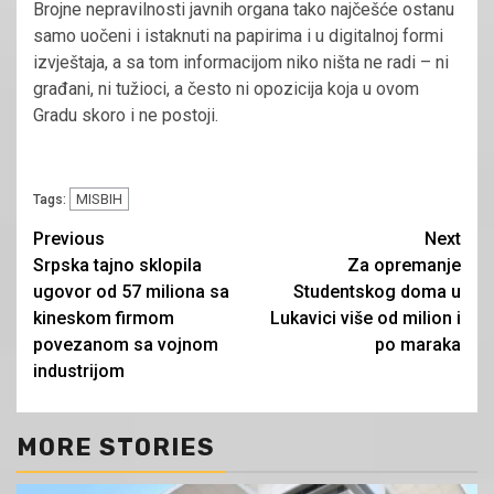
Brojne nepravilnosti javnih organa tako najčešće ostanu
samo uočeni i istaknuti na papirima i u digitalnoj formi
izvještaja, a sa tom informacijom niko ništa ne radi – ni
građani, ni tužioci, a često ni opozicija koja u ovom
Gradu skoro i ne postoji.
MISBIH
Tags:
Continue
Previous
Next
Srpska tajno sklopila
Za opremanje
Reading
ugovor od 57 miliona sa
Studentskog doma u
kineskom firmom
Lukavici više od milion i
povezanom sa vojnom
po maraka
industrijom
MORE STORIES