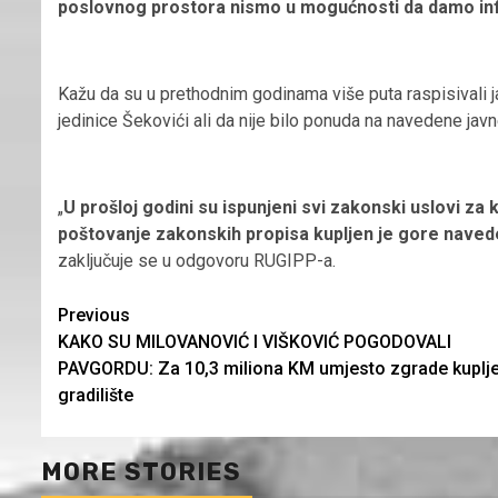
poslovnog prostora nismo u mogućnosti da damo inf
Kažu da su u prethodnim godinama više puta raspisivali
jedinice Šekovići ali da nije bilo ponuda na navedene jav
„
U prošloj godini su ispunjeni svi zakonski uslovi 
poštovanje zakonskih propisa kupljen je gore naved
zaključuje se u odgovoru RUGIPP-a.
Continue
Previous
KAKO SU MILOVANOVIĆ I VIŠKOVIĆ POGODOVALI
Reading
PAVGORDU: Za 10,3 miliona KM umjesto zgrade kuplj
gradilište
MORE STORIES