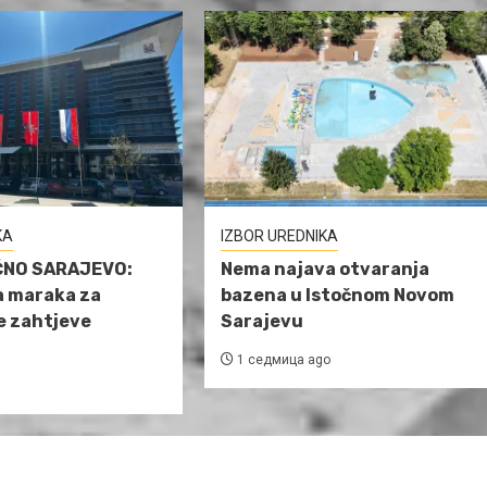
KA
IZBOR UREDNIKA
ČNO SARAJEVO:
Nema najava otvaranja
a maraka za
bazena u Istočnom Novom
e zahtjeve
Sarajevu
1 седмица ago