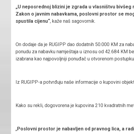
„U neposrednoj blizini je zgrada u vlasništvu bivšeg
Zakon o javnim nabavkama, poslovni prostor se mogao
spustila cijenu“
, kaže naš sagovornik.
On dodaje da je RUGIPP dao dodatnih 50.000 KM za nabav
ponudu za nabavku namještaja u iznosu od 42.684 KM bez P
izabrana kao najpovoljniji ponuđač u otvorenom postupku
Iz RUGIPP-a potvrđuju naše informacije o kupovini objekta,
Kako su rekli, dogovorena je kupovina 210 kvadratnih me
„
Poslovni prostor je nabavljen od pravnog lica, a ra