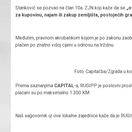
Stanković se pozvao na član 10a. ZJN koji kaže da se
„o
za kupovinu, najam ili zakup zemljišta, postojećih g
Međutim, pravnom akrobatikom kojom je po zakonu zaobiđ
plaćen po znatno višoj cijeni u odnosu na tržišnu.
Foto: Capital.ba/Zgrada u k
Prema saznanjima
CAPITAL
-a, RUGIPP je poslovni prost
plaćani su po maksimalno 1.300 KM.
Naš sagovornik iz ove lokalne zajednice kaže da je RUGI