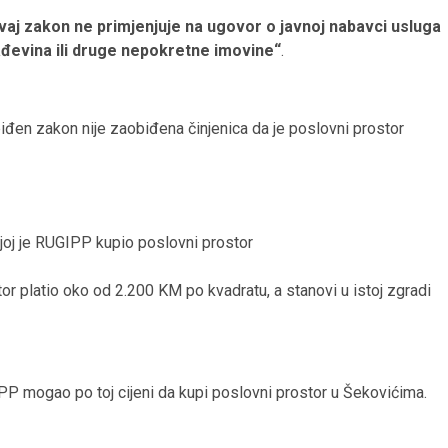
vaj zakon ne primjenjuje na ugovor o javnoj nabavci usluga
rađevina ili druge nepokretne imovine“
.
en zakon nije zaobiđena činjenica da je poslovni prostor
ojoj je RUGIPP kupio poslovni prostor
or platio oko od 2.200 KM po kvadratu, a stanovi u istoj zgradi
PP mogao po toj cijeni da kupi poslovni prostor u Šekovićima.