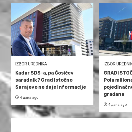
IZBOR UREDNIKA
IZBOR UREDNI
Kadar SDS-a, pa Ćosićev
GRAD ISTO
saradnik? Grad Istočno
Pola milion
Sarajevo ne daje informacije
pojedinačn
građana
4 дана ago
4 дана ago