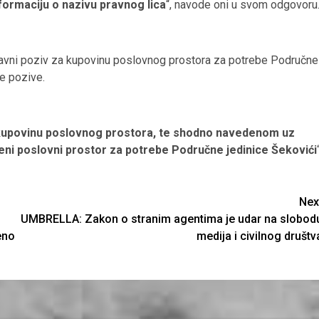
ormaciju o nazivu pravnog lica
“, navode oni u svom odgovoru
 javni poziv za kupovinu poslovnog prostora za potrebe Područne
ne pozive.
za kupovinu poslovnog prostora, te shodno navedenom uz
eni poslovni prostor za potrebe Područne jedinice Šekovići
Nex
UMBRELLA: Zakon o stranim agentima je udar na slobod
eno
medija i civilnog društv