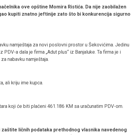
 načelnika ove opštine Momira Ristića. Da nije zaobilažen
 kupiti znatno jeftinije zato što bi konkurencija sigurno
ku namještaja za novi poslovni prostor u Šekovićima. Jedinu
DV-a dala je firma „Adut plus“ iz Banjaluke. Ta firma je i
 za nabavku namještaja.
 ali kriju ime kupca.
tara koji će biti plaćeni 461.186 KM sa uračunatim PDV-om.
di zaštite ličnih podataka prethodnog vlasnika navedenog