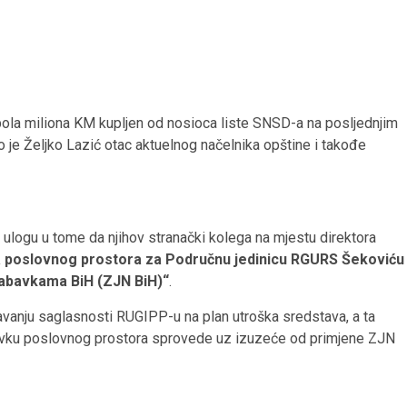
pola miliona KM kupljen od nosioca liste SNSD-a na posljednjim
to je Željko Lazić otac aktuelnog načelnika opštine i takođe
ulogu u tome da njihov stranački kolega na mjestu direktora
 poslovnog prostora za Područnu jedinicu RGURS Šekoviću
nabavkama BiH (ZJN BiH)“
.
davanju saglasnosti RUGIPP-u na plan utroška sredstava, a ta
bavku poslovnog prostora sprovede uz izuzeće od primjene ZJN