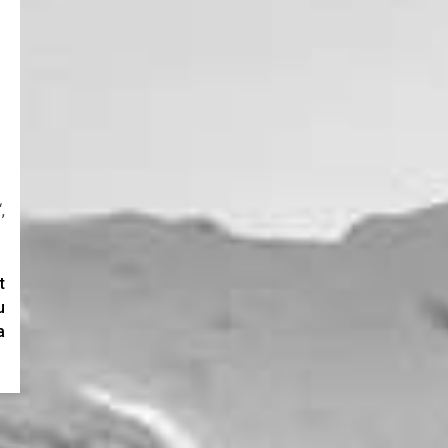
.
“,
t
u
a