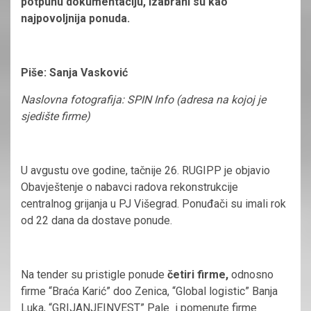
potpunu dokumentaciju, izabrani su kao
najpovoljnija ponuda.
Piše: Sanja Vasković
Naslovna fotografija: SPIN Info (adresa na kojoj je
sjedište firme)
U avgustu ove godine, tačnije 26. RUGIPP je objavio
Obavještenje o nabavci radova rekonstrukcije
centralnog grijanja u PJ Višegrad. Ponuđači su imali rok
od 22 dana da dostave ponude.
Na tender su pristigle ponude
četiri firme,
odnosno
firme “Braća Karić” doo Zenica, “Global logistic” Banja
Luka, “GRIJANJEINVEST” Pale i pomenute firme