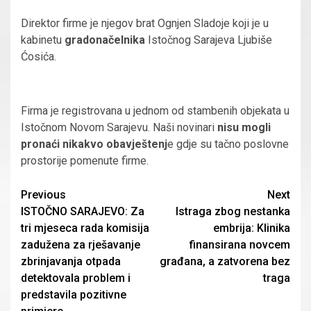
Direktor firme je njegov brat Ognjen Sladoje koji je u
kabinetu
gradonačelnika
Istočnog Sarajeva Ljubiše
Ćosića.
Firma je registrovana u jednom od stambenih objekata u
Istočnom Novom Sarajevu. Naši novinari
nisu mogli
pronaći nikakvo obavještenj
e gdje su tačno poslovne
prostorije pomenute firme.
Continue
Previous
Next
ISTOČNO SARAJEVO: Za
Istraga zbog nestanka
Reading
tri mjeseca rada komisija
embrija: Klinika
zadužena za rješavanje
finansirana novcem
zbrinjavanja otpada
građana, a zatvorena bez
detektovala problem i
traga
predstavila pozitivne