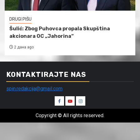
DRUGI PIŠU
Šulić: Zbog Puhovca propala Skupština
akcionara OC „Jahorina“
2 дана ago
KONTAKTIRAJTE NAS
spin.redakcija@gmail.com
Spin
Spin
Spin
Facebook
Youtube
Instagram
Copyright © All rights reserved.