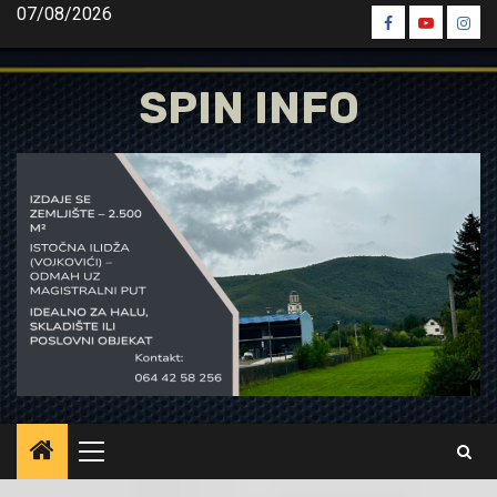
Skip
07/08/2026
Spin
Spin
Spin
to
Facebook
Youtube
Inst
content
SPIN INFO
Primary
Menu