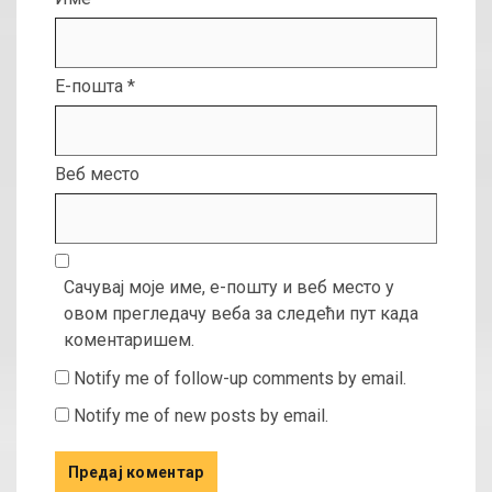
Е-пошта
*
Веб место
Сачувај моје име, е-пошту и веб место у
овом прегледачу веба за следећи пут када
коментаришем.
Notify me of follow-up comments by email.
Notify me of new posts by email.