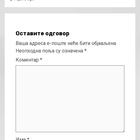
Оставите одговор
Ваша адреса е-поште неће бити објављена.
Неопходна поља су означена
*
Коментар
*
Име
*