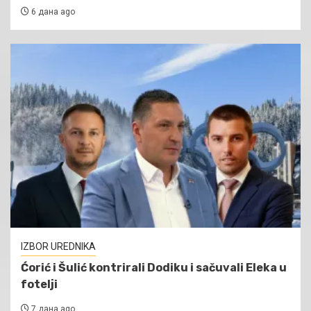
6 дана ago
IZBOR UREDNIKA
Ćorić i Šulić kontrirali Dodiku i sačuvali Eleka u
fotelji
7 дана ago