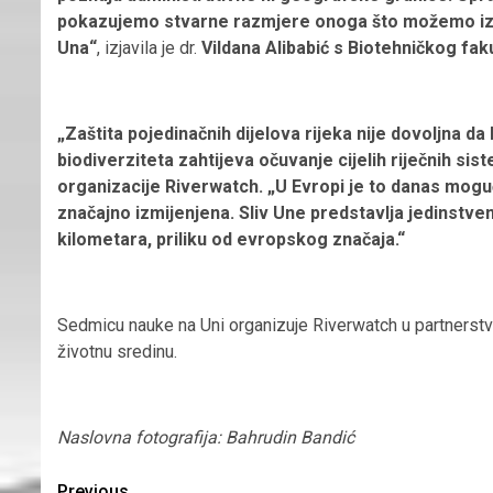
pokazujemo stvarne razmjere onoga što možemo izgub
Una“
, izjavila je dr.
Vildana Alibabić s Biotehničkog fak
„Zaštita pojedinačnih dijelova rijeka nije dovoljna da 
biodiverziteta zahtijeva očuvanje cijelih riječnih sis
organizacije Riverwatch. „U Evropi je to danas moguć
značajno izmijenjena. Sliv Une predstavlja jedinstven
kilometara, priliku od evropskog značaja.“
Sedmicu nauke na Uni organizuje Riverwatch u partnerst
životnu sredinu.
Naslovna fotografija: Bahrudin Bandić
Previous