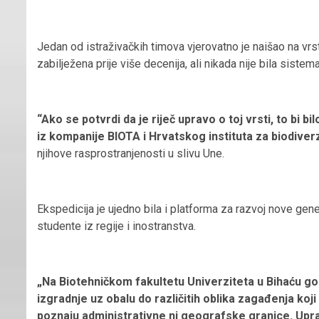
Jedan od istraživačkih timova vjerovatno je naišao na vrs
zabilježena prije više decenija, ali nikada nije bila sistem
“Ako se potvrdi da je riječ upravo o toj vrsti, to bi b
iz kompanije BIOTA i Hrvatskog instituta za biodiver
njihove rasprostranjenosti u slivu Une.
Ekspedicija je ujedno bila i platforma za razvoj nove gen
studente iz regije i inostranstva.
„Na Biotehničkom fakultetu Univerziteta u Bihaću go
izgradnje uz obalu do različitih oblika zagađenja koj
poznaju administrativne ni geografske granice. Upr