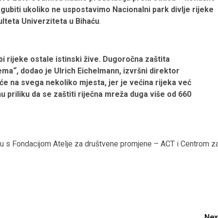
iti ukoliko ne uspostavimo Nacionalni park divlje rijeke
ulteta Univerziteta u Bihaću
.
bi rijeke ostale istinski žive. Dugoročna zaštita
tema“, dodao je Ulrich Eichelmann, izvršni direktor
e na svega nekoliko mjesta, jer je većina rijeka već
u priliku da se zaštiti riječna mreža duga više od 660
vu s Fondacijom Atelje za društvene promjene – ACT i Centrom z
Nex