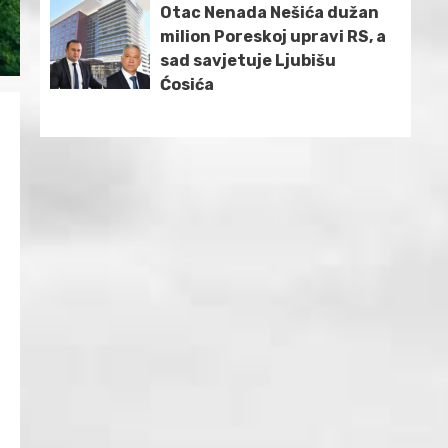
Otac Nenada Nešića dužan
milion Poreskoj upravi RS, a
sad savjetuje Ljubišu
Ćosića