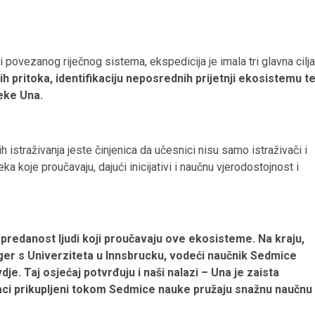
 povezanog riječnog sistema, ekspedicija je imala tri glavna cilja
 pritoka, identifikaciju neposrednih prijetnji ekosistemu t
jeke Una.
 istraživanja jeste činjenica da učesnici nisu samo istraživači i
eka koje proučavaju, dajući inicijativi i naučnu vjerodostojnost i
predanost ljudi koji proučavaju ove ekosisteme. Na kraju,
Singer s Univerziteta u Innsbrucku, vodeći naučnik Sedmice
dje. Taj osjećaj potvrđuju i naši nalazi – Una je zaista
daci prikupljeni tokom Sedmice nauke pružaju snažnu naučnu