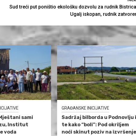
Sud treći put poništio ekološku dozvolu za rudnik Bistrica
Ugalj iskopan, rudnik zatvore
ICIJATIVE
GRAĐANSKE INICIJATIVE
Mještani sami
Sadržaj bilborda u Podnovlju 
izu, Institut
te kako “boli”: Pod okriljem
je voda
noći skinut poziv na izvršenj