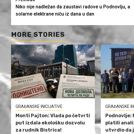
Continue
Niko nije nadležan da zaustavi radove u Podnovlju, a
Reading
solarne elektrane niču iz dana u dan
MORE STORIES
GRAĐANSKE INICIJATIVE
GRAĐANSKE IN
Monti Pajton: Vlada po četvrti
Podnovlje: 
put izdala ekološku dozvolu
platili anal
za rudnik Bistrica!
utvrdio da 