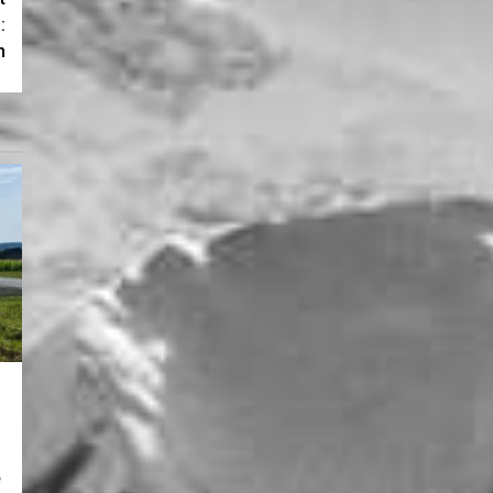
:
n
i
e