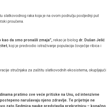
tu slatkovodnog raka koja je na ovom području posljednji put
atski proučena.
ilo kao da smo pronašli zmaja”,
rekao je biolog
dr. Dušan Jelić
zitet
, koji je predvodio istraživanje populacija čovječije ribica i
eracije stručnjaka za zaštitu slatkovodnih ekosistema, okupljajući
dinama pratimo sve veće pritiske na Unu, od intenzivne
i postepeno narušavaju njeno zdravlje. Te prijetnje ne
avo zato Sedmica nauke predstavlja prekretnicu – konačno