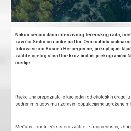
Nakon sedam dana intenzivnog terenskog rada, međun
završio Sedmicu nauke na Uni. Ova multidisciplinarna
tokova širom Bosne i Hercegovine, prikupljajući ključ
zaštite cijelog sliva Une kroz budući prekogranični N
medije.
Rijeka Una prepoznata je kao jedan od ekoloških dragulja
sedrenim slapovima i zdravim populacijama ugrožene ml
Međutim, postojeći sistem zaštite je fragmentisan, zbog č