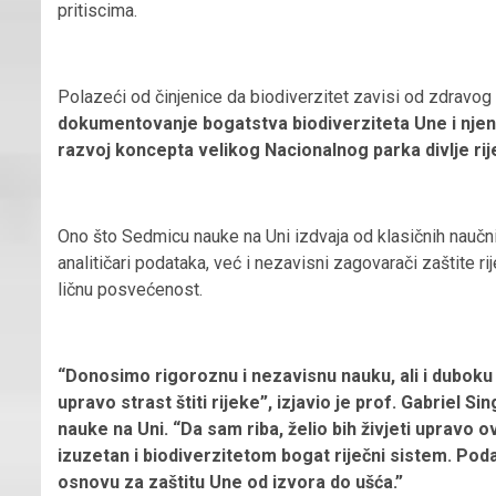
pritiscima.
Polazeći od činjenice da biodiverzitet zavisi od zdravog i
dokumentovanje bogatstva biodiverziteta Une i njenih
razvoj koncepta velikog Nacionalnog parka divlje ri
Ono što Sedmicu nauke na Uni izdvaja od klasičnih naučnih
analitičari podataka, već i nezavisni zagovarači zaštite rij
ličnu posvećenost.
“Donosimo rigoroznu i nezavisnu nauku, ali i duboku 
upravo strast štiti rijeke”, izjavio je prof. Gabriel 
nauke na Uni. “Da sam riba, želio bih živjeti upravo ov
izuzetan i biodiverzitetom bogat riječni sistem. Po
osnovu za zaštitu Une od izvora do ušća.”