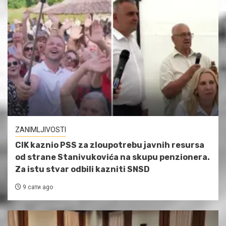
ZANIMLJIVOSTI
CIK kaznio PSS za zloupotrebu javnih resursa
od strane Stanivukovića na skupu penzionera.
Za istu stvar odbili kazniti SNSD
9 сати ago