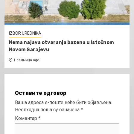
IZBOR UREDNIKA
Nema najava otvaranja bazena u Istočnom
Novom Sarajevu
1 седмица ago
Оставите одговор
Ваша адреса е-поште неће бити објављена.
Неопходна поља су означена
*
Коментар
*