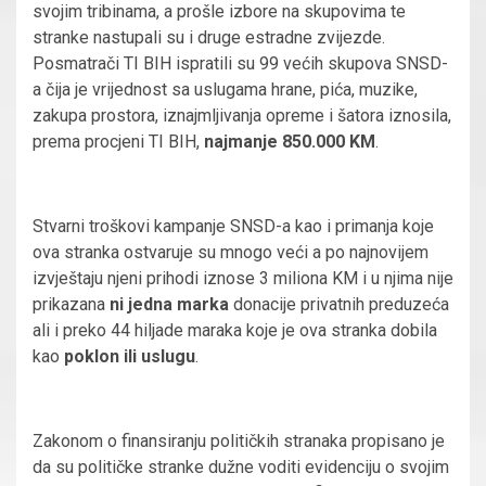
svojim tribinama, a prošle izbore na skupovima te
stranke nastupali su i druge estradne zvijezde.
Posmatrači TI BIH ispratili su 99 većih skupova SNSD-
a čija je vrijednost sa uslugama hrane, pića, muzike,
zakupa prostora, iznajmljivanja opreme i šatora iznosila,
prema procjeni TI BIH,
najmanje 850.000 KM
.
Stvarni troškovi kampanje SNSD-a kao i primanja koje
ova stranka ostvaruje su mnogo veći a po najnovijem
izvještaju njeni prihodi iznose 3 miliona KM i u njima nije
prikazana
ni jedna marka
donacije privatnih preduzeća
ali i preko 44 hiljade maraka koje je ova stranka dobila
kao
poklon ili uslugu
.
Zakonom o finansiranju političkih stranaka propisano je
da su političke stranke dužne voditi evidenciju o svojim