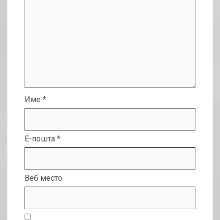
Име
*
Е-пошта
*
Веб место