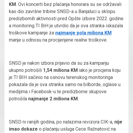
KM
. Ovi koncerti bez plaćanja honorara su se održavali
kao dio završne tribine SNSD-a u Banjaluci u sklopu
predizbornih aktivnosti pred Opšte izbore 2022. godine
a monitoring TI BiH je utvrdio da je ova stranka iskazala
troškove kampanje za
najmanje pola miliona KM
manje u odnosu na procijenjene realne troškove.
SNSD je nakon izbora prijavio da su za kampanju
ukupno potrošili
1,54 miliona KM
iako je procjena koju
je TI BIH sačinio na osnovu terenskog monitoringa
pokazala da je ova stranka samo na bilborde, oglase u
medijima i Facebook-u te predizborne skupove
potrošila
najmanje 2 miliona KM
.
SNSD ni ranijih godina, po nalazima revizora CIK-a,
nije
imao dokaze
o plaćanju usluga Cece Ražnatović na