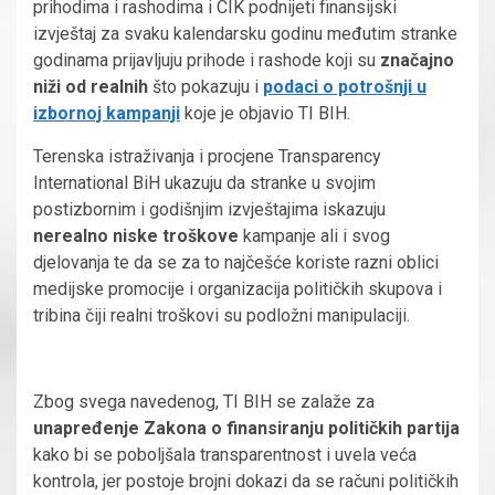
prihodima i rashodima i CIK podnijeti finansijski
izvještaj za svaku kalendarsku godinu međutim stranke
godinama prijavljuju prihode i rashode koji su
značajno
niži od realnih
što pokazuju i
podaci o potrošnji u
izbornoj kampanji
koje je objavio TI BIH.
Terenska istraživanja i procjene Transparency
International BiH ukazuju da stranke u svojim
postizbornim i godišnjim izvještajima iskazuju
nerealno niske troškove
kampanje ali i svog
djelovanja te da se za to najčešće koriste razni oblici
medijske promocije i organizacija političkih skupova i
tribina čiji realni troškovi su podložni manipulaciji.
Zbog svega navedenog, TI BIH se zalaže za
unapređenje Zakona o finansiranju političkih partija
kako bi se poboljšala transparentnost i uvela veća
kontrola, jer postoje brojni dokazi da se računi političkih