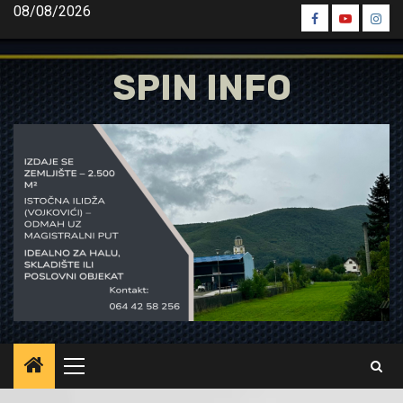
Skip
08/08/2026
Spin
Spin
Spin
to
Facebook
Youtube
Inst
content
SPIN INFO
Primary
Menu