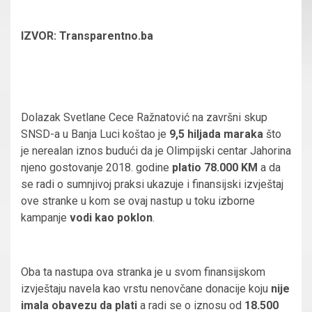
IZVOR: Transparentno.ba
Dolazak Svetlane Cece Ražnatović na završni skup
SNSD-a u Banja Luci koštao je
9,5 hiljada maraka
što
je nerealan iznos budući da je Olimpijski centar Jahorina
njeno gostovanje 2018. godine
platio 78.000 KM
a da
se radi o sumnjivoj praksi ukazuje i finansijski izvještaj
ove stranke u kom se ovaj nastup u toku izborne
kampanje
vodi kao poklon
.
Oba ta nastupa ova stranka je u svom finansijskom
izvještaju navela kao vrstu nenovčane donacije koju
nije
imala obavezu da plati
a radi se o iznosu od
18.500