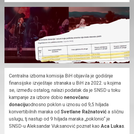
Centralna izborna komisija BiH objavila je godišnje
finansijske izvještaje stranaka u BiH za 2022. u kojima
se, između ostalog, nalazi podatak da je SNSD u toku
kampanje za izbore dobio
nenovčanu
donaciju
odnosno poklon u iznosu od 9,5 hiljada
konvertibilnih maraka od
Svetlane Ražnatović
a sličnu
uslugu, tj nastup od 9 hiljada maraka „poklonio“ je
SNSD-u Aleksandar Vuksanović poznat kao
Aca Lukas
.