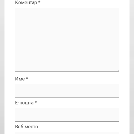
Коментар
*
Име
*
Е-пошта
*
Веб место