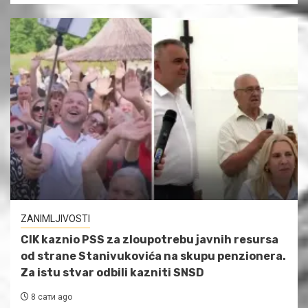
ZANIMLJIVOSTI
CIK kaznio PSS za zloupotrebu javnih resursa
od strane Stanivukovića na skupu penzionera.
Za istu stvar odbili kazniti SNSD
8 сати ago