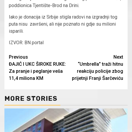
poddionica Tjentište-Brod na Drini.
Iako je donacija iz Srbije stigla radovi na izgradnji tog
puta nisu završeni, ali nije poznato ni gdje su milioni
isparili.
IZVOR: BN portal
Continue
Previous
Next
ĐAJIĆ I UKC ŠIROKE RUKE:
“Umbrella” traži hitnu
Reading
Za pranje i peglanje veša
reakciju policije zbog
11,4 miliona KM
prijetnji Franji Šarčeviću
MORE STORIES