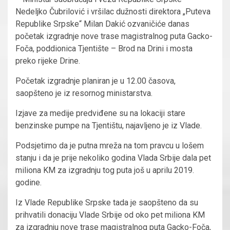
Nedeljko Čubrilović i vršilac dužnosti direktora „Puteva
Republike Srpske“ Milan Dakić ozvaničiće danas
početak izgradnje nove trase magistralnog puta Gacko-
Foča, poddionica Tjentište – Brod na Drini i mosta
preko rijeke Drine.
Početak izgradnje planiran je u 12.00 časova,
saopšteno je iz resornog ministarstva.
Izjave za medije predviđene su na lokaciji stare
benzinske pumpe na Tjentištu, najavljeno je iz Vlade.
Podsjetimo da je putna mreža na tom pravcu u lošem
stanju i da je prije nekoliko godina Vlada Srbije dala pet
miliona KM za izgradnju tog puta još u aprilu 2019.
godine.
Iz Vlade Republike Srpske tada je saopšteno da su
prihvatili donaciju Vlade Srbije od oko pet miliona KM
za izgradnju nove trase magistralnog puta Gacko-Foča,