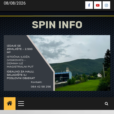
Skip
08/08/2026
Spin
Spin
Spin
to
Facebook
Youtube
Inst
content
SPIN INFO
Primary
Menu