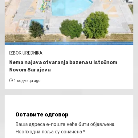
IZBOR UREDNIKA
Nema najava otvaranja bazena u Istočnom
Novom Sarajevu
1 седмица ago
Оставите одговор
Ваша адреса е-поште неће бити објављена.
Неопходна поља су означена
*