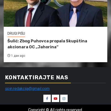
DRUGI PIŠU
Šulić: Zbog Puhovca propala Skupština
akcionara OC „Jahorina“
1 дан ago
KONTAKTIRAJTE NAS
spin.redakcija@gmail.com
Spin
Spin
Spin
Facebook
Youtube
Instagram
Copyright © All rights reserved.