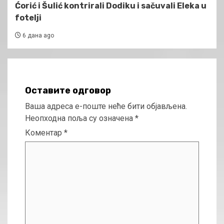
Ćorić i Šulić kontrirali Dodiku i sačuvali Eleka u
fotelji
6 дана ago
Оставите одговор
Ваша адреса е-поште неће бити објављена.
Неопходна поља су означена
*
Коментар
*