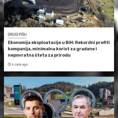
DRUGI PIŠU
Ekonomija eksploatacije u BiH: Rekordni profiti
kompanija, minimalna korist za građane i
nepovratna šteta za prirodu
6 сати ago