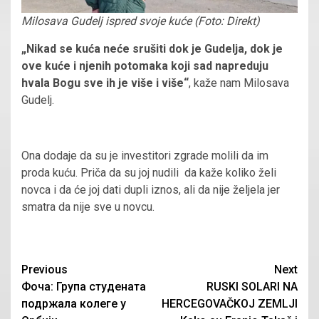
Milosava Gudelj ispred svoje kuće (Foto: Direkt)
„Nikad se kuća neće srušiti dok je Gudelja, dok je
ove kuće i njenih potomaka koji sad napreduju
hvala Bogu sve ih je više i više“
, kaže nam Milosava
Gudelj.
Ona dodaje da su je investitori zgrade molili da im
proda kuću. Priča da su joj nudili da kaže koliko želi
novca i da će joj dati dupli iznos, ali da nije željela jer
smatra da nije sve u novcu.
Continue
Previous
Next
Фоча: Група студената
RUSKI SOLARI NA
Reading
подржала колеге у
HERCEGOVAČKOJ ZEMLJI