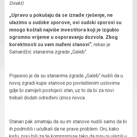
Direkt)
„Upravo u pokušaju da se iznađe rješenje, ne
ulazimo u sudske sporove, ovi sudski sporovi su
mnogo koštali najviše investitora koji je izgubio
ogromno vrijeme u osporavanju dozvola. Zbog
korektnosti su vam nuđeni stanovi“
, rekao je
Samardžić stanarima zgrade „Galeb“.
Pojasnio je da su stanarima zgrade „Galeb“ nudili da u
novoj zgradi kupe stanove po povlaštenim uslovima
gdje bi zamijeli postojeći stan, uz to da bi za novi
trebali dodati određeni iznos novca .
Stanari pak smatraju da su im stanove nudili samo da bi
ih podmitili i ućutkali da ne prave problem. Oni, kako
kažu, nisu bili za te kompromise tako da nisu ni ulazili u