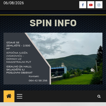
Skip
06/08/2026
Spin
Spin
Spin
to
Facebook
Youtube
Inst
content
SPIN INFO
Primary
Menu