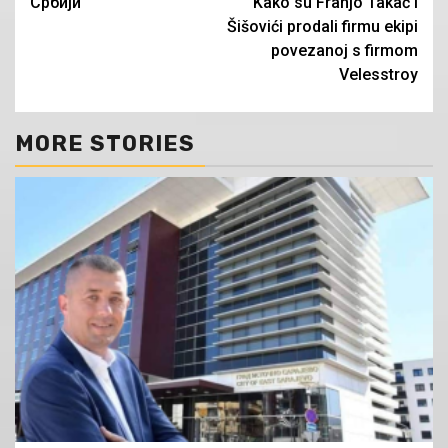
Србији
Kako su Franjo Takač i
Šišovići prodali firmu ekipi
povezanoj s firmom
Velesstroy
MORE STORIES