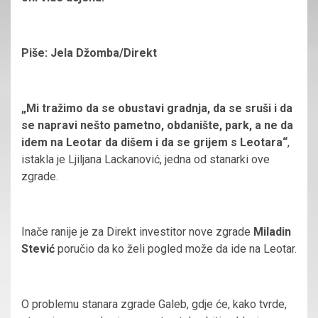
Piše: Jela Džomba/Direkt
„Mi tražimo da se obustavi gradnja, da se sruši i da
se napravi nešto pametno, obdanište, park, a ne da
idem na Leotar da dišem i da se grijem s Leotara“
,
istakla je Ljiljana Lackanović, jedna od stanarki ove
zgrade.
Inače ranije je za Direkt investitor nove zgrade
Miladin
Stević
poručio da ko želi pogled može da ide na Leotar.
O problemu stanara zgrade Galeb, gdje će, kako tvrde,