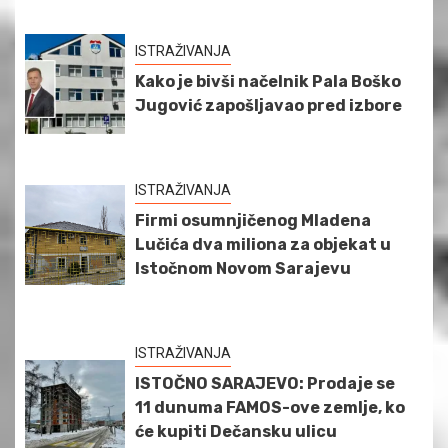
ISTRAŽIVANJA
Kako je bivši načelnik Pala Boško
Jugović zapošljavao pred izbore
ISTRAŽIVANJA
Firmi osumnjičenog Mladena
Lučića dva miliona za objekat u
Istočnom Novom Sarajevu
ISTRAŽIVANJA
ISTOČNO SARAJEVO: Prodaje se
11 dunuma FAMOS-ove zemlje, ko
će kupiti Dečansku ulicu