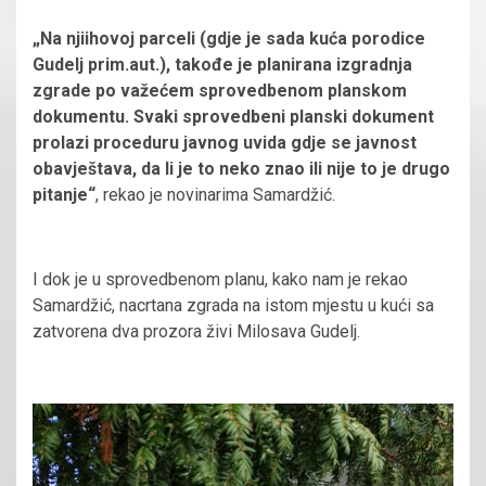
„Na njiihovoj parceli (gdje je sada kuća porodice
Gudelj prim.aut.), takođe je planirana izgradnja
zgrade po važećem sprovedbenom planskom
dokumentu. Svaki sprovedbeni planski dokument
prolazi proceduru javnog uvida gdje se javnost
obavještava, da li je to neko znao ili nije to je drugo
pitanje“
, rekao je novinarima Samardžić.
I dok je u sprovedbenom planu, kako nam je rekao
Samardžić, nacrtana zgrada na istom mjestu u kući sa
zatvorena dva prozora živi Milosava Gudelj.