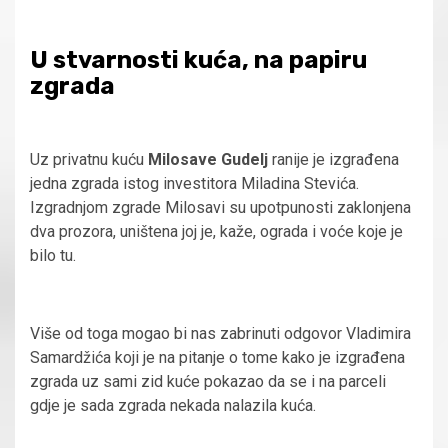
U stvarnosti kuća, na papiru
zgrada
Uz privatnu kuću
Milosave Gudelj
ranije je izgrađena
jedna zgrada istog investitora Miladina Stevića.
Izgradnjom zgrade Milosavi su upotpunosti zaklonjena
dva prozora, uništena joj je, kaže, ograda i voće koje je
bilo tu.
Više od toga mogao bi nas zabrinuti odgovor Vladimira
Samardžića koji je na pitanje o tome kako je izgrađena
zgrada uz sami zid kuće pokazao da se i na parceli
gdje je sada zgrada nekada nalazila kuća.