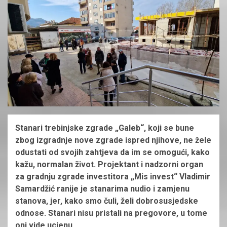
Stanari trebinjske zgrade „Galeb“, koji se bune
zbog izgradnje nove zgrade ispred njihove, ne žele
odustati od svojih zahtjeva da im se omogući, kako
kažu, normalan život. Projektant i nadzorni organ
za gradnju zgrade investitora „Mis invest“ Vladimir
Samardžić ranije je stanarima nudio i zamjenu
stanova, jer, kako smo čuli, želi dobrosusjedske
odnose. Stanari nisu pristali na pregovore, u tome
oni vide ucjenu.