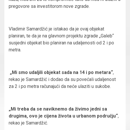
pregovore sa investitorom nove zgrade.
Vladimir Samardžić je istakao da je ovaj objekat
planiran, te da je na glavnom projektu zgrade „Galeb“
susjedni objekat bio planiran na udaljenosti od 2 i po
metra.
„Mi smo udaljili objekat sada na 14 i po metara“
,
rekao je Samardžić i dodao da su povećali udaljenost
za 2 i po metra računajući da neće ulaziti u sukobe.
„Mi treba da se naviknemo da živimo jedni sa
drugima, ovo je cijena života u urbanom području“
,
rekao je Samardžić.