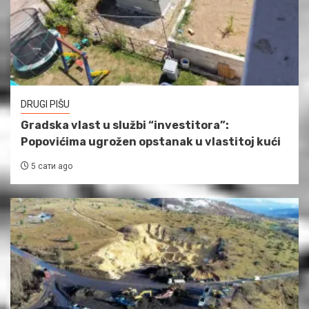
DRUGI PIŠU
Gradska vlast u službi “investitora”:
Popovićima ugrožen opstanak u vlastitoj kući
5 сати ago