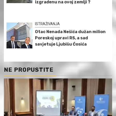
izgrađenu na ovoj zemlji ?
ISTRAŽIVANJA
Otac Nenada Nešića dužan milion
Poreskoj upravi RS, a sad
savjetuje Ljubišu Ćosića
NE PROPUSTITE