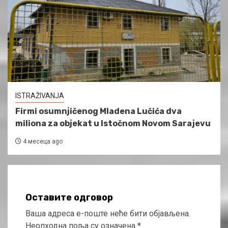
ISTRAŽIVANJA
Firmi osumnjičenog Mladena Lučića dva
miliona za objekat u Istočnom Novom Sarajevu
4 месеца ago
Оставите одговор
Ваша адреса е-поште неће бити објављена.
Неопходна поља су означена
*