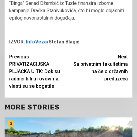
“Binga” Senad Džambić iz Tuzle finansira izborne
kampanje Draška Stanivukovića, što bi moglo objasniti
epilog novonastalnih događaja.
IZVOR:
InfoVeza
/Stefan Blagić
Continue
Previous
Next
PRIVATIZACIJSKA
Sa privatnim fakultetima
Reading
PLJAČKA U TK: Dok su
na čelo državnih
radnici bili u rovovima,
preduzeća
vlasti su se bogatile
MORE STORIES
3