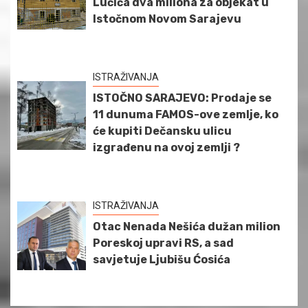
Lučića dva miliona za objekat u
Istočnom Novom Sarajevu
ISTRAŽIVANJA
ISTOČNO SARAJEVO: Prodaje se
11 dunuma FAMOS-ove zemlje, ko
će kupiti Dečansku ulicu
izgrađenu na ovoj zemlji ?
ISTRAŽIVANJA
Otac Nenada Nešića dužan milion
Poreskoj upravi RS, a sad
savjetuje Ljubišu Ćosića