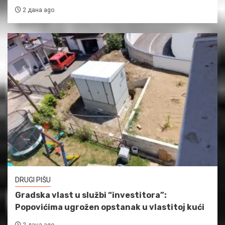
2 дана ago
DRUGI PIŠU
Gradska vlast u službi “investitora”:
Popovićima ugrožen opstanak u vlastitoj kući
2 дана ago