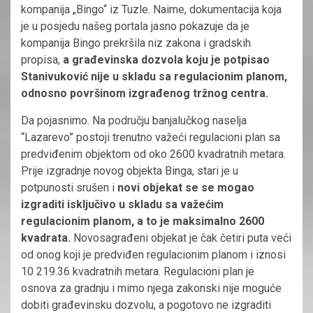
kompanija „Bingo“ iz Tuzle. Naime, dokumentacija koja
je u posjedu našeg portala jasno pokazuje da je
kompanija Bingo prekršila niz zakona i gradskih
propisa,
a građevinska dozvola koju je potpisao
Stanivuković nije u skladu sa regulacionim planom,
odnosno površinom izgrađenog tržnog centra.
Da pojasnimo. Na području banjalučkog naselja
“Lazarevo” postoji trenutno važeći regulacioni plan sa
predviđenim objektom od oko 2600 kvadratnih metara.
Prije izgradnje novog objekta Binga, stari je u
potpunosti srušen i
novi objekat se se mogao
izgraditi isključivo u skladu sa važećim
regulacionim planom, a to je maksimalno 2600
kvadrata.
Novosagrađeni objekat je čak četiri puta veći
od onog koji je predviđen regulacionim planom i iznosi
10 219.36 kvadratnih metara. Regulacioni plan je
osnova za gradnju i mimo njega zakonski nije moguće
dobiti građevinsku dozvolu, a pogotovo ne izgraditi