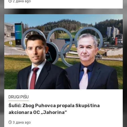
2 дана ago
DRUGI PIŠU
Šulić: Zbog Puhovca propala Skupština
akcionara OC „Jahorina“
3 дана ago