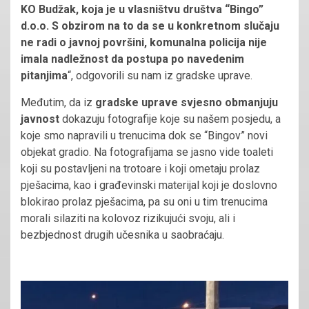
KO Budžak, koja je u vlasništvu društva “Bingo”
d.o.o. S obzirom na to da se u konkretnom slučaju
ne radi o javnoj površini, komunalna policija nije
imala nadležnost da postupa po navedenim
pitanjima
“, odgovorili su nam iz gradske uprave.
Međutim, da iz
gradske uprave svjesno obmanjuju
javnost
dokazuju fotografije koje su našem posjedu, a
koje smo napravili u trenucima dok se “Bingov” novi
objekat gradio. Na fotografijama se jasno vide toaleti
koji su postavljeni na trotoare i koji ometaju prolaz
pješacima, kao i građevinski materijal koji je doslovno
blokirao prolaz pješacima, pa su oni u tim trenucima
morali silaziti na kolovoz rizikujući svoju, ali i
bezbjednost drugih učesnika u saobraćaju.