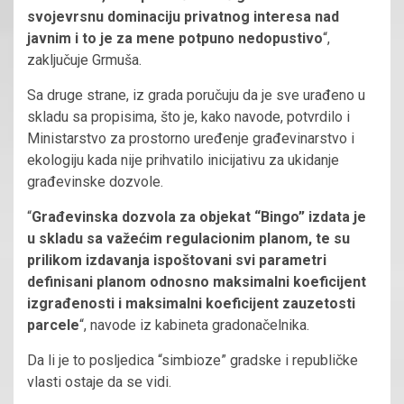
svojevrsnu dominaciju privatnog interesa nad
javnim i to je za mene potpuno nedopustivo
“,
zaključuje Grmuša.
Sa druge strane, iz grada poručuju da je sve urađeno u
skladu sa propisima, što je, kako navode, potvrdilo i
Ministarstvo za prostorno uređenje građevinarstvo i
ekologiju kada nije prihvatilo inicijativu za ukidanje
građevinske dozvole.
“
Građevinska dozvola za objekat “Bingo” izdata je
u skladu sa važećim regulacionim planom, te su
prilikom izdavanja ispoštovani svi parametri
definisani planom odnosno maksimalni koeficijent
izgrađenosti i maksimalni koeficijent zauzetosti
parcele
“, navode iz kabineta gradonačelnika.
Da li je to posljedica “simbioze” gradske i republičke
vlasti ostaje da se vidi.