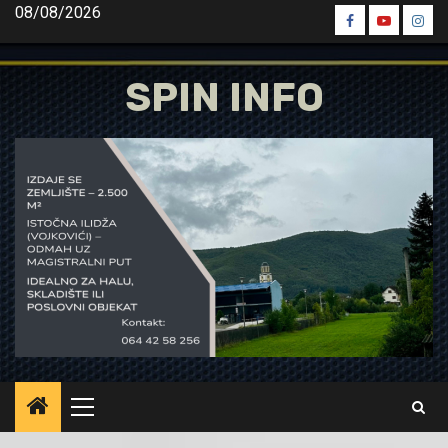
Skip
08/08/2026
Spin
Spin
Spin
to
Facebook
Youtube
Inst
content
SPIN INFO
Primary
Menu