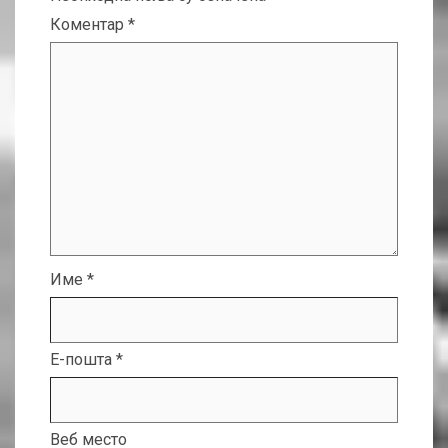
Коментар
*
Име
*
Е-пошта
*
Веб место