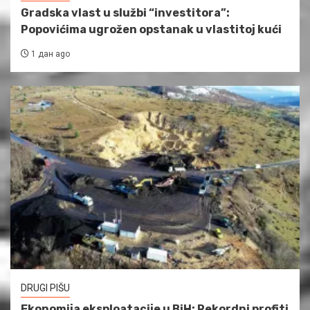
Gradska vlast u službi “investitora”:
Popovićima ugrožen opstanak u vlastitoj kući
1 дан ago
DRUGI PIŠU
Ekonomija eksploatacije u BiH: Rekordni profiti