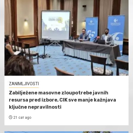
ZANIMLJIVOSTI
Zabilježene masovne zloupotrebe javnih
resursa pred izbore, CIK sve manje kažnjava
ključne nepravilnosti
21 сат ago