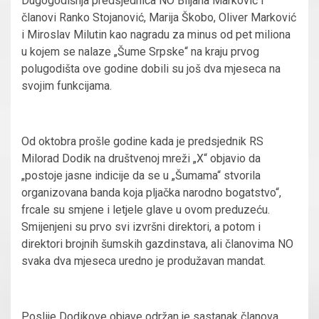
Dugogodišnja predsjednica NO Biljana Marković i
članovi Ranko Stojanović, Marija Škobo, Oliver Marković
i Miroslav Milutin kao nagradu za minus od pet miliona
u kojem se nalaze „Šume Srpske“ na kraju prvog
polugodišta ove godine dobili su još dva mjeseca na
svojim funkcijama.
Od oktobra prošle godine kada je predsjednik RS
Milorad Dodik na društvenoj mreži „X“ objavio da
„postoje jasne indicije da se u „Šumama“ stvorila
organizovana banda koja pljačka narodno bogatstvo“,
frcale su smjene i letjele glave u ovom preduzeću.
Smijenjeni su prvo svi izvršni direktori, a potom i
direktori brojnih šumskih gazdinstava, ali članovima NO
svaka dva mjeseca uredno je produžavan mandat.
Poslije Dodikove objave održan je sastanak članova