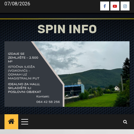
Skip
07/08/2026
Spin
Spin
Spin
to
Facebook
Youtube
Inst
content
SPIN INFO
Primary
Menu