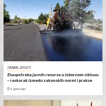
ZANIMLJIVOSTI
Zloupotreba javnih resursa u izbornom ciklusu
– raskorak između zakonskih normi i prakse
6 дана ago