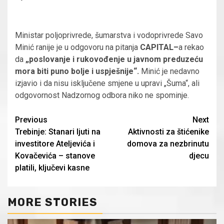
Ministar poljoprivrede, šumarstva i vodoprivrede Savo
Minić ranije je u odgovoru na pitanja
CAPITAL–
a rekao
da
„poslovanje i rukovođenje u javnom preduzeću
mora biti puno bolje i uspješnije“.
Minić je nedavno
izjavio i da nisu isključene smjene u upravi „Šuma“, ali
odgovornost Nadzornog odbora niko ne spominje.
Continue
Previous
Next
Trebinje: Stanari ljuti na
Aktivnosti za štićenike
Reading
investitore Ateljevića i
domova za nezbrinutu
Kovačevića – stanove
djecu
platili, ključevi kasne
MORE STORIES