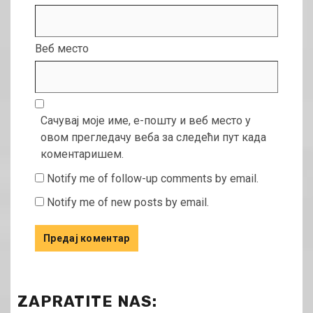
Веб место
Сачувај моје име, е-пошту и веб место у
овом прегледачу веба за следећи пут када
коментаришем.
Notify me of follow-up comments by email.
Notify me of new posts by email.
ZAPRATITE NAS: