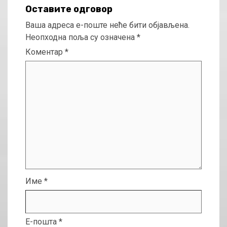
Оставите одговор
Ваша адреса е-поште неће бити објављена.
Неопходна поља су означена
*
Коментар
*
Име
*
Е-пошта
*