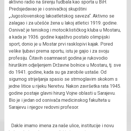
aktivno radio na širenju fudbala kao sporta u BiH.
Predsjedavao je i osnivačkoj skupštini
„Jugoslovenskog lakoatletskog saveza“. Aktivno se
zalagao i za učešće žena u lakoj atletici 1919. godine.
Osnivač je teniskog i motociklističkog kluba u Mostaru,
a kada je 1936. godine kajaštvo postalo olimpijski
sport, donio je u Mostar prvi rasklopivi kajak. Pored
velike ljubavi prema sportu, istu je gajio i za svoju
profesiju. Čitavih osamnaest godina je rukovodio
hirurškim odjeljenjem Državne bolnice u Mostaru, tj. sve
do 1941. godine, kada su ga zarobile ustaše. Od
sigurnog strijeljanja spasio se strmoglavim skokom s
jedne litice u rijeku Neretvu. Nakon završetka rata 1945.
godine postaje glavni hirurg Vojne oblasti u Sarajevu.
Bio je i jedan od osnivača medicinskog fakulteta u
Sarajevu i njegov redovni profesor.
Dakle imamo imena za naše ulice, institucije i novu