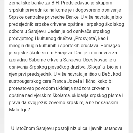
zemaljske banke za BiH. Predsjedavao je skupom
srpskih privrednika na kome je i dogovoreno osnivanje
Srpske centralne privredne Banke. U više navrata je bio
predsjednik srpske crkvene opštine i srpskog školskog
odbora u Sarajevu. Jedan je od osnivača srpskog
prosvjetnog i kulturnog društva „Prosvjeta“, kao i
mnogih drugih kulturnih i sportskih društava. Pomagao
je srpske škole širom Sarajeva. Dao je i dio novca za
izgradnju Saborne crkve u Sarajevu. Učestvovao je u
osnivanju Srpskog pjevačkog društva „Sloga“ a bio je i
njen prvi predsjednik. U više navrata je išao u Beč , kod
austrougarskog cara Franca Jozefa I lično, kako bi
protestovao povodom ukidanja nadzora crkvenih
opština nad vjerskim školama, ukidanja srpskog pisma i
prava da svoj jezik zovemo srpskim, a ne bosanskim.
Malo li je?
U Istočnom Sarajevu postoji niz ulica i javnih ustanova