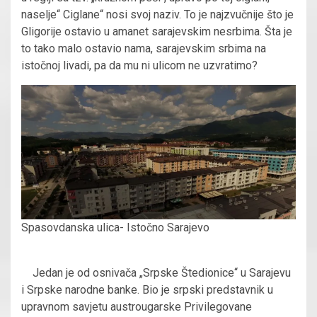
naselje“ Ciglane“ nosi svoj naziv. To je najzvučnije što je
Gligorije ostavio u amanet sarajevskim nesrbima. Šta je
to tako malo ostavio nama, sarajevskim srbima na
istočnoj livadi, pa da mu ni ulicom ne uzvratimo?
Spasovdanska ulica- Istočno Sarajevo
Jedan je od osnivača „Srpske Štedionice“ u Sarajevu
i Srpske narodne banke. Bio je srpski predstavnik u
upravnom savjetu austrougarske Privilegovane