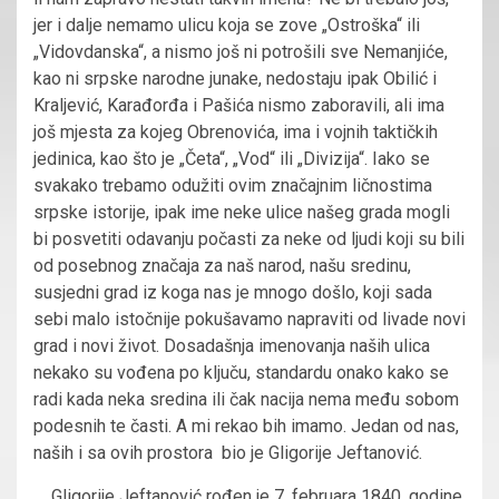
jer i dalje nemamo ulicu koja se zove „Ostroška“ ili
„Vidovdanska“, a nismo još ni potrošili sve Nemanjiće,
kao ni srpske narodne junake, nedostaju ipak Obilić i
Kraljević, Karađorđa i Pašića nismo zaboravili, ali ima
još mjesta za kojeg Obrenovića, ima i vojnih taktičkih
jedinica, kao što je „Četa“, „Vod“ ili „Divizija“. Iako se
svakako trebamo odužiti ovim značajnim ličnostima
srpske istorije, ipak ime neke ulice našeg grada mogli
bi posvetiti odavanju počasti za neke od ljudi koji su bili
od posebnog značaja za naš narod, našu sredinu,
susjedni grad iz koga nas je mnogo došlo, koji sada
sebi malo istočnije pokušavamo napraviti od livade novi
grad i novi život. Dosadašnja imenovanja naših ulica
nekako su vođena po ključu, standardu onako kako se
radi kada neka sredina ili čak nacija nema među sobom
podesnih te časti. A mi rekao bih imamo. Jedan od nas,
naših i sa ovih prostora bio je Gligorije Jeftanović.
Gligorije Jeftanović rođen je 7. februara 1840. godine