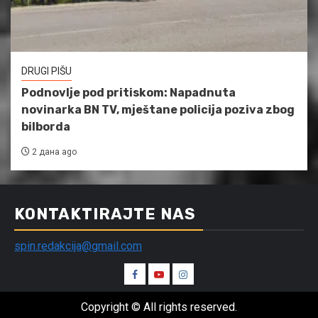
DRUGI PIŠU
Podnovlje pod pritiskom: Napadnuta
novinarka BN TV, mještane policija poziva zbog
bilborda
2 дана ago
KONTAKTIRAJTE NAS
spin.redakcija@gmail.com
Spin
Spin
Spin
Facebook
Youtube
Instagram
Copyright © All rights reserved.