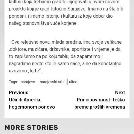
kulturu koju trebamo graditi i njegovati u ovom novom
projektu koji je grad Istočno Sarajevo. Imamo na šta biti
ponosni, i imamo istoriju i kulturu iz koje dobar dio
našeg stanovništva vuče korjene.
Ova relativno nova, mlada sredina, ima svoje velikane
,doktore, muzičare, državnike, sportiste i vrijeme je da
to zapišemo na po koju tablu, da zapamtimo i
nagradimo nešto što je samo naše, a ne da konstantno
uvozimo „tuđe“.
sarajevo
sarajevski srbi
ulice
Tags:
Continue
Previous
Next
Učiniti Ameriku
Principov most- teško
Reading
hegemonom ponovo
breme prošlih vremena
MORE STORIES