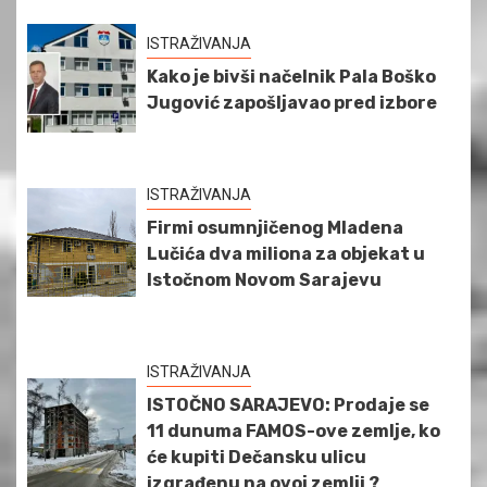
ISTRAŽIVANJA
Kako je bivši načelnik Pala Boško
Jugović zapošljavao pred izbore
ISTRAŽIVANJA
Firmi osumnjičenog Mladena
Lučića dva miliona za objekat u
Istočnom Novom Sarajevu
ISTRAŽIVANJA
ISTOČNO SARAJEVO: Prodaje se
11 dunuma FAMOS-ove zemlje, ko
će kupiti Dečansku ulicu
izgrađenu na ovoj zemlji ?