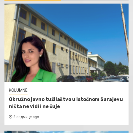
KOLUMNE
Okružno javno tužilaštvo u Istočnom Sarajevu
ništa ne vidi i ne čuje
3 седмице ago