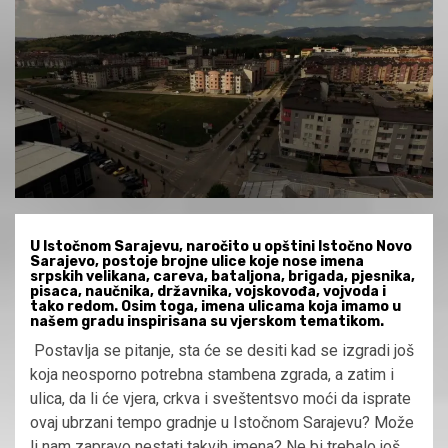
U Istočnom Sarajevu, naročito u opštini Istočno Novo
Sarajevo, postoje brojne ulice koje nose imena
srpskih velikana, careva, bataljona, brigada, pjesnika,
pisaca, naučnika, državnika, vojskovođa, vojvoda i
tako redom. Osim toga, imena ulicama koja imamo u
našem gradu inspirisana su vjerskom tematikom.
Postavlja se pitanje, sta će se desiti kad se izgradi još
koja neosporno potrebna stambena zgrada, a zatim i
ulica, da li će vjera, crkva i sveštentsvo moći da isprate
ovaj ubrzani tempo gradnje u Istočnom Sarajevu? Može
li nam zapravo nestati takvih imena? Ne bi trebalo još,