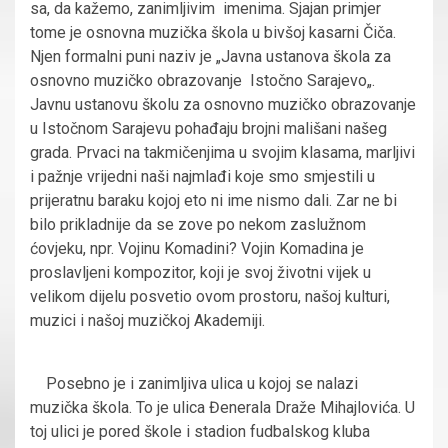
sa, da kažemo, zanimljivim imenima. Sjajan primjer
tome je osnovna muzička škola u bivšoj kasarni Čiča.
Njen formalni puni naziv je „Javna ustanova škola za
osnovno muzičko obrazovanje Istočno Sarajevo„.
Javnu ustanovu školu za osnovno muzičko obrazovanje
u Istočnom Sarajevu pohađaju brojni mališani našeg
grada. Prvaci na takmičenjima u svojim klasama, marljivi
i pažnje vrijedni naši najmlađi koje smo smjestili u
prijeratnu baraku kojoj eto ni ime nismo dali. Zar ne bi
bilo prikladnije da se zove po nekom zaslužnom
ćovjeku, npr. Vojinu Komadini? Vojin Komadina je
proslavljeni kompozitor, koji je svoj životni vijek u
velikom dijelu posvetio ovom prostoru, našoj kulturi,
muzici i našoj muzičkoj Akademiji.
Posebno je i zanimljiva ulica u kojoj se nalazi
muzička škola. To je ulica Đenerala Draže Mihajlovića. U
toj ulici je pored škole i stadion fudbalskog kluba