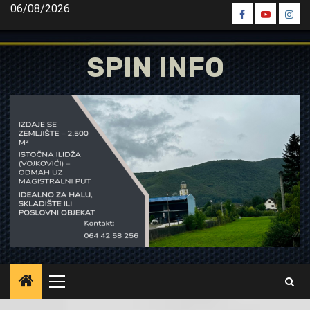
Skip
06/08/2026
Spin
Spin
Spin
to
Facebook
Youtube
Inst
content
SPIN INFO
Primary
Menu