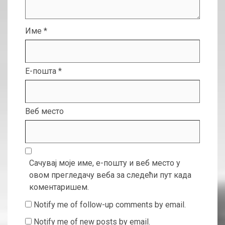
Име
*
Е-пошта
*
Веб место
Сачувај моје име, е-пошту и веб место у
овом прегледачу веба за следећи пут када
коментаришем.
Notify me of follow-up comments by email.
Notify me of new posts by email.