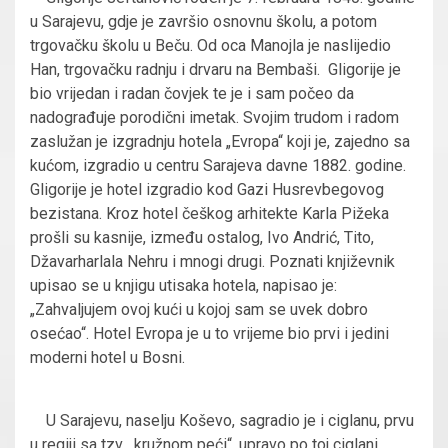
u Sarajevu, gdje je završio osnovnu školu, a potom
trgovačku školu u Beču. Od oca Manojla je naslijedio
Han, trgovačku radnju i drvaru na Bembaši. Gligorije je
bio vrijedan i radan čovjek te je i sam počeo da
nadograđuje porodični imetak. Svojim trudom i radom
zaslužan je izgradnju hotela „Evropa“ koji je, zajedno sa
kućom, izgradio u centru Sarajeva davne 1882. godine.
Gligorije je hotel izgradio kod Gazi Husrevbegovog
bezistana. Kroz hotel češkog arhitekte Karla Pižeka
prošli su kasnije, između ostalog, Ivo Andrić, Tito,
Džavarharlala Nehru i mnogi drugi. Poznati književnik
upisao se u knjigu utisaka hotela, napisao je:
„Zahvaljujem ovoj kući u kojoj sam se uvek dobro
osećao“. Hotel Evropa je u to vrijeme bio prvi i jedini
moderni hotel u Bosni.
U Sarajevu, naselju Koševo, sagradio je i ciglanu, prvu
u regiji sa tzv. „kružnom peći“, upravo po toj ciglani,