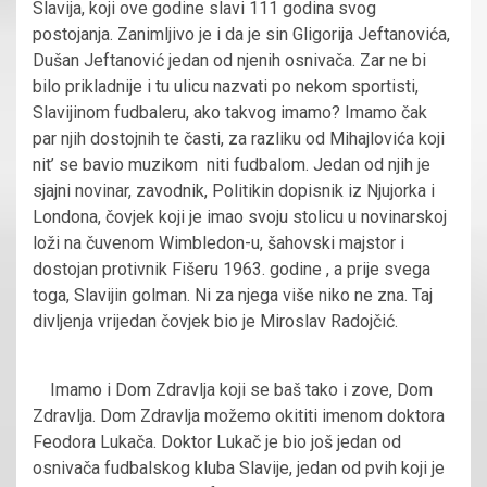
Slavija, koji ove godine slavi 111 godina svog
postojanja. Zanimljivo je i da je sin Gligorija Jeftanovića,
Dušan Jeftanović jedan od njenih osnivača. Zar ne bi
bilo prikladnije i tu ulicu nazvati po nekom sportisti,
Slavijinom fudbaleru, ako takvog imamo? Imamo čak
par njih dostojnih te časti, za razliku od Mihajlovića koji
nit’ se bavio muzikom niti fudbalom. Jedan od njih je
sjajni novinar, zavodnik, Politikin dopisnik iz Njujorka i
Londona, čovjek koji je imao svoju stolicu u novinarskoj
loži na čuvenom Wimbledon-u, šahovski majstor i
dostojan protivnik Fišeru 1963. godine , a prije svega
toga, Slavijin golman. Ni za njega više niko ne zna. Taj
divljenja vrijedan čovjek bio je Miroslav Radojčić.
Imamo i Dom Zdravlja koji se baš tako i zove, Dom
Zdravlja. Dom Zdravlja možemo okititi imenom doktora
Feodora Lukača. Doktor Lukač je bio još jedan od
osnivača fudbalskog kluba Slavije, jedan od pvih koji je