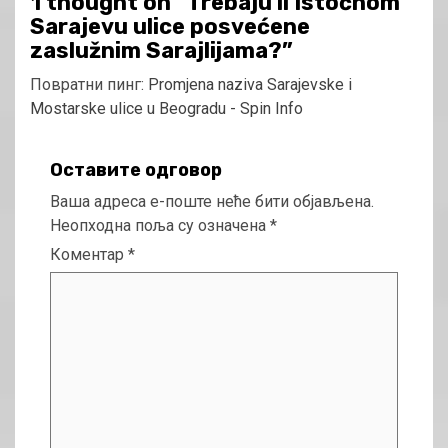
1 thought on “
Trebaju li Istočnom
Sarajevu ulice posvećene
zaslužnim Sarajlijama?
”
Повратни пинг:
Promjena naziva Sarajevske i
Mostarske ulice u Beogradu - Spin Info
Оставите одговор
Ваша адреса е-поште неће бити објављена.
Неопходна поља су означена
*
Коментар
*