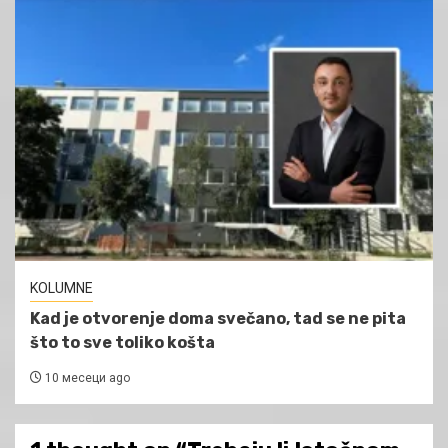
KOLUMNE
Kad je otvorenje doma svečano, tad se ne pita
što to sve toliko košta
10 месеци ago