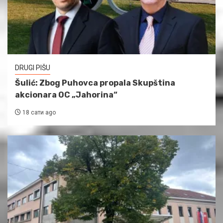
DRUGI PIŠU
Šulić: Zbog Puhovca propala Skupština
akcionara OC „Jahorina“
18 сати ago