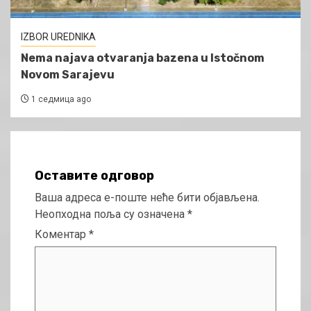
IZBOR UREDNIKA
Nema najava otvaranja bazena u Istočnom
Novom Sarajevu
1 седмица ago
Оставите одговор
Ваша адреса е-поште неће бити објављена.
Неопходна поља су означена
*
Коментар
*