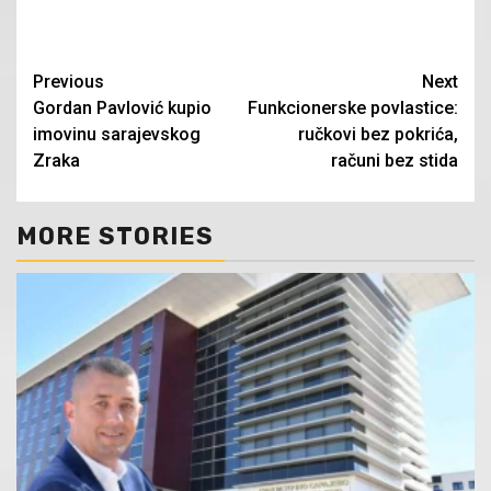
Continue
Previous
Next
Gordan Pavlović kupio
Funkcionerske povlastice:
Reading
imovinu sarajevskog
ručkovi bez pokrića,
Zraka
računi bez stida
MORE STORIES