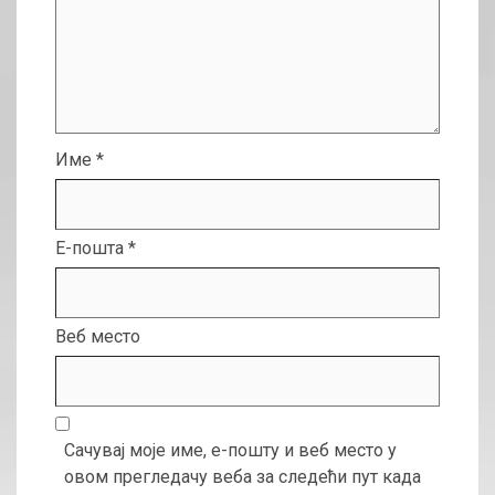
Име
*
Е-пошта
*
Веб место
Сачувај моје име, е-пошту и веб место у
овом прегледачу веба за следећи пут када