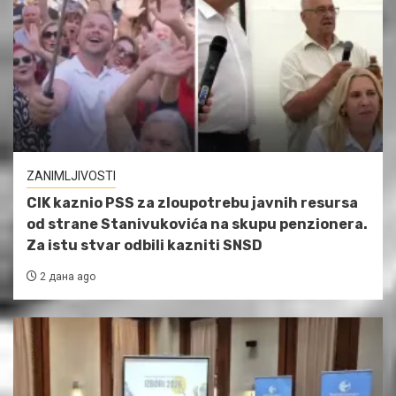
ZANIMLJIVOSTI
CIK kaznio PSS za zloupotrebu javnih resursa
od strane Stanivukovića na skupu penzionera.
Za istu stvar odbili kazniti SNSD
2 дана ago