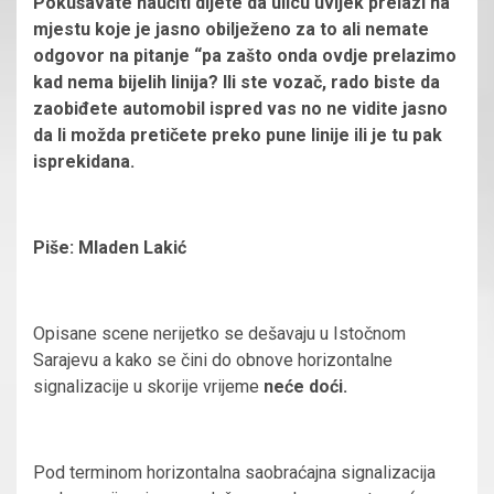
Pokušavate naučiti dijete da ulicu uvijek prelazi na
mjestu koje je jasno obilježeno za to ali nemate
odgovor na pitanje “pa zašto onda ovdje prelazimo
kad nema bijelih linija? Ili ste vozač, rado biste da
zaobiđete automobil ispred vas no ne vidite jasno
da li možda pretičete preko pune linije ili je tu pak
isprekidana.
Piše: Mladen Lakić
Opisane scene nerijetko se dešavaju u Istočnom
Sarajevu a kako se čini do obnove horizontalne
signalizacije u skorije vrijeme
neće doći.
Pod terminom horizontalna saobraćajna signalizacija