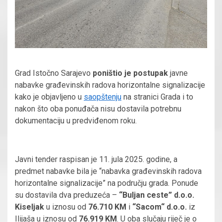
Grad Istočno Sarajevo
poništio je postupak
javne
nabavke građevinskih radova horizontalne signalizacije
kako je objavljeno u
saopštenju
na stranici Grada i to
nakon što oba ponuđača nisu dostavila potrebnu
dokumentaciju u predviđenom roku.
Javni tender raspisan je 11. jula 2025. godine, a
predmet nabavke bila je “nabavka građevinskih radova
horizontalne signalizacije” na području grada. Ponude
su dostavila dva preduzeća –
“Buljan ceste” d.o.o.
Kiseljak
u iznosu od
76.710 KM
i
“Sacom“ d.o.o.
iz
Ilijaša u iznosu od
76.919 KM
. U oba slučaju riječ je o