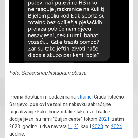
Foto: Screenshot/Instagram objava
Prema dostupnim podacima na
stranici
Grada Istočno
Sarajevo, poslovi vezani za nabavku sabraćajne
signalizacije kako horizontalne tako i vertikalne
dodijeljivani su firmi “Buljan ceste” tokom
2021
. zatim
2023. godine u dva navrata (
1
,
2
). kao i
2023
. te
2024
.
godine.