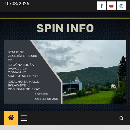
Skip
10/08/2026
Spin
Spin
Spin
to
Facebook
Youtube
Inst
content
SPIN INFO
Primary
Menu