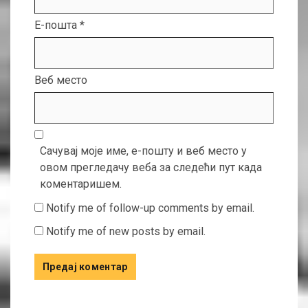
Е-пошта
*
Веб место
Сачувај моје име, е-пошту и веб место у
овом прегледачу веба за следећи пут када
коментаришем.
Notify me of follow-up comments by email.
Notify me of new posts by email.