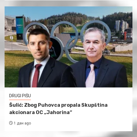
DRUGI PIŠU
Šulić: Zbog Puhovca propala Skupština
akcionara OC „Jahorina“
1 дан ago