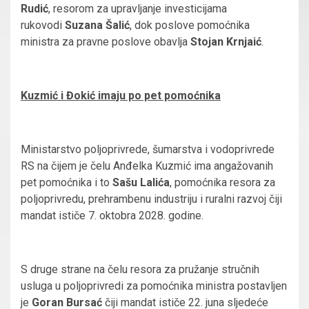
Rudić
, resorom za upravljanje investicijama
rukovodi
Suzana Šalić
, dok poslove pomoćnika
ministra za pravne poslove obavlja
Stojan Krnjaić
.
Kuzmić i Đokić imaju po pet pomoćnika
Ministarstvo poljoprivrede, šumarstva i vodoprivrede
RS na čijem je čelu Anđelka Kuzmić ima angažovanih
pet pomoćnika i to
Sašu Lalića
, pomoćnika resora za
poljoprivredu, prehrambenu industriju i ruralni razvoj čiji
mandat ističe 7. oktobra 2028. godine.
S druge strane na čelu resora za pružanje stručnih
usluga u poljoprivredi za pomoćnika ministra postavljen
je
Goran Bursać
čiji mandat ističe 22. juna sljedeće