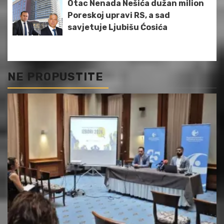
Otac Nenada Nešića dužan milion
Poreskoj upravi RS, a sad
savjetuje Ljubišu Ćosića
NE PROPUSTITE