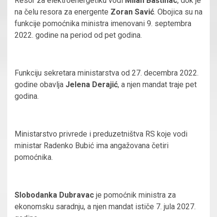
Resor za elektroenergetiku vodi
Milan Baštinac
, dok je
na čelu resora za energente
Zoran Savić
. Obojica su na
funkcije pomoćnika ministra imenovani 9. septembra
2022. godine na period od pet godina.
Funkciju sekretara ministarstva od 27. decembra 2022.
godine obavlja
Jelena Derajić
, a njen mandat traje pet
godina.
Ministarstvo privrede i preduzetništva RS koje vodi
ministar Radenko Bubić ima angažovana četiri
pomoćnika.
Slobodanka Dubravac
je pomoćnik ministra za
ekonomsku saradnju, a njen mandat ističe 7. jula 2027.