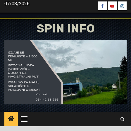
Skip
07/08/2026
Spin
Spin
Spin
to
Facebook
Youtube
Inst
content
SPIN INFO
Primary
Menu