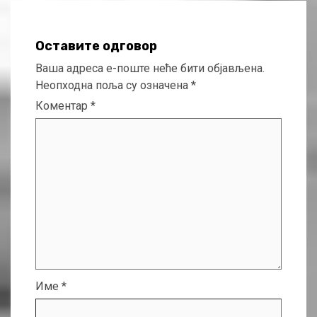
Оставите одговор
Ваша адреса е-поште неће бити објављена.
Неопходна поља су означена
*
Коментар
*
Име
*