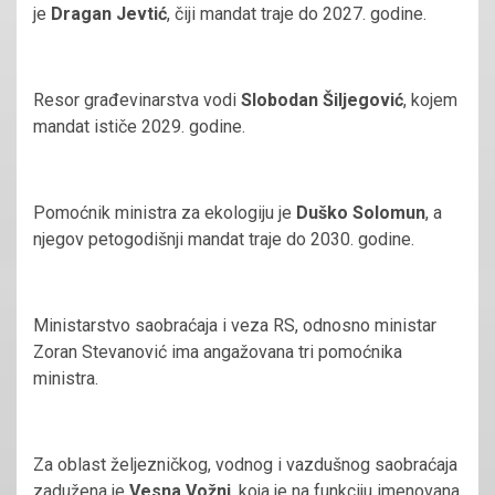
je
Dragan Jevtić
, čiji mandat traje do 2027. godine.
Resor građevinarstva vodi
Slobodan Šiljegović
, kojem
mandat ističe 2029. godine.
Pomoćnik ministra za ekologiju je
Duško Solomun
, a
njegov petogodišnji mandat traje do 2030. godine.
Ministarstvo saobraćaja i veza RS, odnosno ministar
Zoran Stevanović ima angažovana tri pomoćnika
ministra.
Za oblast željezničkog, vodnog i vazdušnog saobraćaja
zadužena je
Vesna Vožni
, koja je na funkciju imenovana