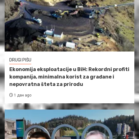
DRUGI PIŠU
Ekonomija eksploatacije u BiH: Rekordni profiti
kompanija, minimalna korist za građane i
nepovratna šteta za prirodu
1 дан ago