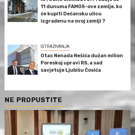
11 dunuma FAMOS-ove zemlje, ko
će kupiti Dečansku ulicu
izgrađenu na ovoj zemlji ?
ISTRAŽIVANJA
Otac Nenada Nešića dužan milion
Poreskoj upravi RS, a sad
savjetuje Ljubišu Ćosića
NE PROPUSTITE