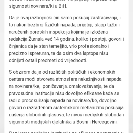
sigurnosti novinara/ki u BiH.
Da je ovaj razbojnički čin samo pokušaj zastrašivanja, i
to nakon bezbroj fizičkih napada, prijetnji, slapp tužbi i
naručenih poreskih inspekcija kojima je izložena
redakcija Žurnala već 14 godina, koliko i postoji, govori i
činjenica da je stan temeljito, vrlo profesionalno i
precizno ispreturan, te da osim dva laptopa nisu
odnijeti ostali predmeti od vrijednosti.
S obzirom da je od različitih političkih i ekonomskih
centara moći stvorena atmosfera nekažnjivosti napada
na novinare/ke, ponižavanja, omalovažavanja, te da
pravosudne institucije nisu dovoljno efiksane kada se
radi o procesuiranju napada na novinare/ke, dovoljno
govori o razrađenom sistemskom mehanizmu pokušaja
gušenja slobodnih glasova, te nivou medijskih sloboda i
sigurnosti medijskih djelatnika u Bosni i Hercegovini.