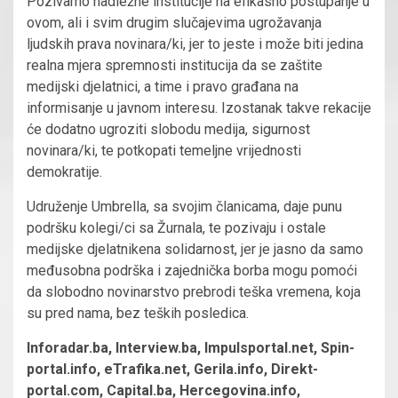
Pozivamo nadležne institucije na efikasno postupanje u
ovom, ali i svim drugim slučajevima ugrožavanja
ljudskih prava novinara/ki, jer to jeste i može biti jedina
realna mjera spremnosti institucija da se zaštite
medijski djelatnici, a time i pravo građana na
informisanje u javnom interesu. Izostanak takve rekacije
će dodatno ugroziti slobodu medija, sigurnost
novinara/ki, te potkopati temeljne vrijednosti
demokratije.
Udruženje Umbrella, sa svojim članicama, daje punu
podršku kolegi/ci sa Žurnala, te pozivaju i ostale
medijske djelatnikena solidarnost, jer je jasno da samo
međusobna podrška i zajednička borba mogu pomoći
da slobodno novinarstvo prebrodi teška vremena, koja
su pred nama, bez teških posledica.
Inforadar.ba, Interview.ba, Impulsportal.net, Spin-
portal.info, eTrafika.net, Gerila.info, Direkt-
portal.com, Capital.ba, Hercegovina.info,