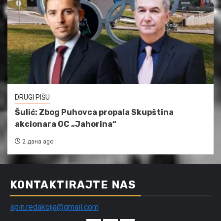
DRUGI PIŠU
Šulić: Zbog Puhovca propala Skupština
akcionara OC „Jahorina“
2 дана ago
KONTAKTIRAJTE NAS
spin.redakcija@gmail.com