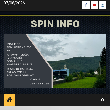
Skip
07/08/2026
Spin
Spin
Spin
to
Facebook
Youtube
Inst
content
SPIN INFO
Primary
Menu