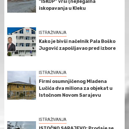
“ISKOP” vrši (ne)legalna
iskopavanja u Kleku
ISTRAŽIVANJA
Kako je bivši načelnik Pala Boško
Jugović zapošljavao pred izbore
ISTRAŽIVANJA
Firmi osumnjičenog Mladena
Lučića dva miliona za objekat u
Istočnom Novom Sarajevu
ISTRAŽIVANJA
ISTOČNO SARAJEVO: Prodaje se