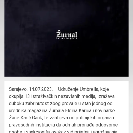
Sarajevo, 14.07.2023.
– Udruženje Umbrella, koje
okuplja 13 istraživačkih nezavisnih medija,
izražava
duboku zabrinutost zbog
prova
le u stan jednog od
urednika
magazina
Žurnala Eldina Karića i novinarke
Žane Karić Gauk
, te zahtijeva od policijskih organa i
pravosudnih institucija da odmah pronađu odgovorne
osobe i sankcionišu ovakav vid prijetnji i ugrožavanja