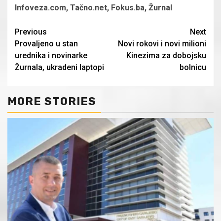
Infoveza.com, Tačno.net, Fokus.ba, Žurnal
Continue
Previous
Next
Provaljeno u stan
Novi rokovi i novi milioni
Reading
urednika i novinarke
Kinezima za dobojsku
Žurnala, ukradeni laptopi
bolnicu
MORE STORIES