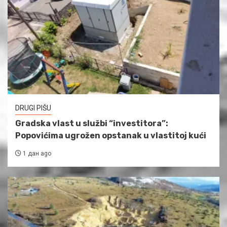
DRUGI PIŠU
Gradska vlast u službi “investitora”:
Popovićima ugrožen opstanak u vlastitoj kući
1 дан ago