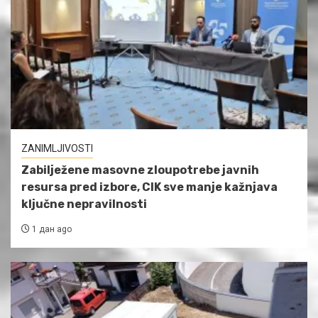
ZANIMLJIVOSTI
Zabilježene masovne zloupotrebe javnih
resursa pred izbore, CIK sve manje kažnjava
ključne nepravilnosti
1 дан ago