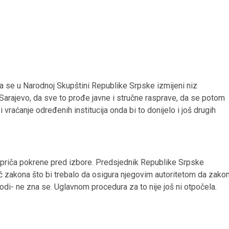
da se u Narodnoj Skupštini Republike Srpske izmijeni niz
Sarajevo, da sve to prođe javne i stručne rasprave, da se potom
i vraćanje određenih institucija onda bi to donijelo i još drugih
se priča pokrene pred izbore. Predsjednik Republike Srpske
č zakona što bi trebalo da osigura njegovim autoritetom da zako
narodi- ne zna se. Uglavnom procedura za to nije još ni otpočela.