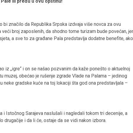
 Pale ili pređu u ovu opštinu!
 to bi značilo da Republika Srpska izdvaja više novca za ovu
ma veći broj zaposlenih, da shodno tome turizam bude povećan, je
osjeta, a sve to za građane Pala predstavlja dodatne benefite, ako
ao iz „igre“ i on se našao pozvanim da kaže ponešto o aktuelnoj
 tu muzej, obećao je rušenje zgrade Vlade na Palama – jedinog
u neke gradske kuće na toj lokaciji šta god ona predstavljala –
i Istočnog Sarajeva naslušali i nagledali tokom tri decenije, a
o drugačije i da li će, ostaje da se vidi nakon izbora.