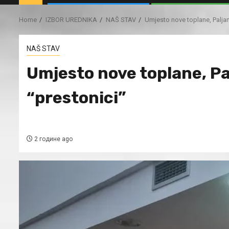
Home
IZBOR UREDNIKA
NAŠ STAV
Umjesto nove toplane, Paljan
NAŠ STAV
Umjesto nove toplane, Pal
“prestonici”
2 године ago