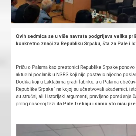
Ovih sedmica se u više navrata podgrijava velika pr
konkretno znači za Republiku Srpsku, šta za Pale i I
Priču o Palama kao prestonici Republike Srpske ponovo j
aktuelni poslanik u NSRS koji nije postavio nijedno posl
Dodika koji u Laktašima gradi fabrike, a u Palama obećava
Republike Srpske” na kojoj su učestvovali akademici, istori
su stručni, ali i istorijski argumenti, pravljeno poređen
prilog nosećoj tezi
da Pale trebaju i samo što nisu pr