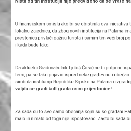
Ništa od tih institucija nije predviđeno da se vrate na
U finansijskom smislu ako bi se obistinila ova inicijativa
lokalnu zajednicu, da zbog novih institucija na Palama i
prestonica privlači pažnju turista i samim tim veći broj p
i kada bude tako.
Da aktuelni Gradonačelnik Ljubiš Ćosić ne bi potpuno isp
temi, pa se tako pojavio ispred neke građevine i obećao
simbola institucija Republike Srpske na Palama i izgradnj
valjda se gradi kult grada osim prijestonice!
Za sada su to sve samo obećanja kojih su se građani Pala 
malo ili nimalo od toga nije ispoštovano. Zašto bi sada bil