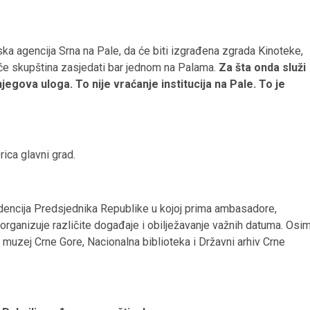
nska agencija Srna na Pale, da će biti izgrađena zgrada Kinoteke,
 će skupština zasjedati bar jednom na Palama.
Za šta onda služi
jegova uloga. To nije vraćanje institucija na Pale. To je
rica glavni grad.
idencija Predsjednika Republike u kojoj prima ambasadore,
 i organizuje različite događaje i obilježavanje važnih datuma. Osi
ni muzej Crne Gore, Nacionalna biblioteka i Državni arhiv Crne