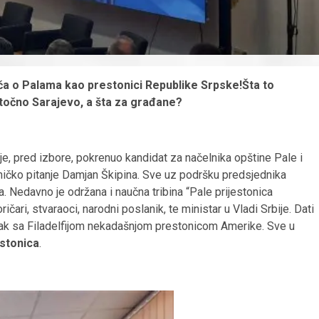
iča o Palama kao prestonici Republike Srpske!Šta to
stočno Sarajevo, a šta za građane?
e, pred izbore, pokrenuo kandidat za načelnika opštine Pale i
aničko pitanje Damjan Škipina. Sve uz podršku predsjednika
. Nedavno je održana i naučna tribina “Pale prijestonica
čari, stvaraoci, narodni poslanik, te ministar u Vladi Srbije. Dati
je čak sa Filadelfijom nekadašnjom prestonicom Amerike. Sve u
estonica
.