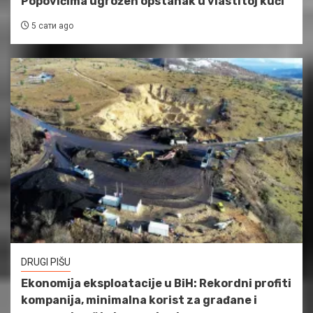
Popovićima ugrožen opstanak u vlastitoj kući
5 сати ago
DRUGI PIŠU
Ekonomija eksploatacije u BiH: Rekordni profiti
kompanija, minimalna korist za građane i