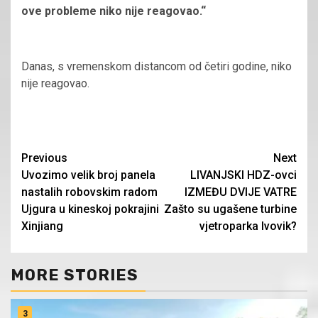
ove probleme niko nije reagovao.“
Danas, s vremenskom distancom od četiri godine, niko
nije reagovao.
Continue
Previous
Next
Uvozimo velik broj panela
LIVANJSKI HDZ-ovci
Reading
nastalih robovskim radom
IZMEĐU DVIJE VATRE
Ujgura u kineskoj pokrajini
Zašto su ugašene turbine
Xinjiang
vjetroparka Ivovik?
MORE STORIES
3