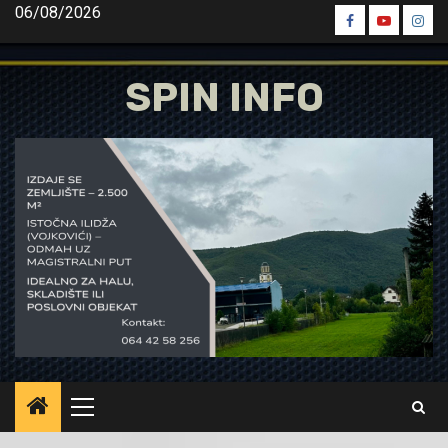
Skip
06/08/2026
Spin
Spin
Spin
to
Facebook
Youtube
Inst
content
SPIN INFO
Primary
Menu