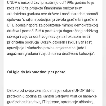
UNDP u našoj državi prisutan je od 1996. godine te je
kroz različite projekte finansirane budžetskim
sredstvima građana ove države i međunarodne pomoći
djelovao “s ciljem poboljšanja života građanki i građana
BiH, jačanja napora za postizanje mirnog demokratskog
društva i pomoći BiH u postizanju dugoročnog održivog
razvoja i ciljeva održivog razvoja sa fokusom na tri
prioritetna područja. Održiv, otporan i inkluzivan rast,
upravljanje i vladavina prava usmjerene na ljude i
angažman građana i zajednica na društvenu koheziju”.
Od Igle do lokomotive: pet posto
Daleko od svoje zvanične misije i ciljeva UNDP BiH u
proteklih 6 godina za Kanton Sarajevo vršit će nabavke
građevinskih radova, IT opreme, opremanje učionica,