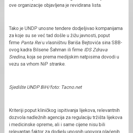
ove organizacije objavljena je revidirana lista.
Tako je UNDP unosne tendere dodjeljivao kompanijama
za koje su se već tad došle u žižu javnosti, poput
firme
Panta Rei
u vlasništvu Bariša Bejtovića sina SBB-
ovog kadra Bilsene Šahman ili firme
IDS Zdrava
Sredina
, koja se prema medijskim natpisima dovodi u
vezu sa vrhom NiP stranke.
Sjedište UNDP BiH/foto: Tacno.net
Kriteriji poput kliničkog ispitivanja lijekova, relevantnih
dozvola nadležnih agencija za regulaciju tržišta lijekova
i medicinske opreme, ali i same cijene nisu bili
relevantan faktor za dodjelu unosnih ugovora plaćenih