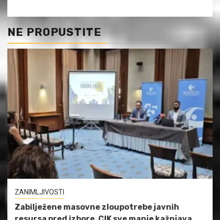
NE PROPUSTITE
ZANIMLJIVOSTI
Zabilježene masovne zloupotrebe javnih
resursa pred izbore, CIK sve manje kažnjava