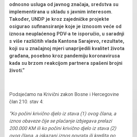
odnosno usluga od javnog značaja, sredstva su
implementirana u skladu s javnim interesom.
Također, UNDP je kroz zajedničke projekte
osigurao sufinansiranje koje je iznosom veće od
iznosa neuplaćenog PDV-a te isporučio, u saradnji
s više različitih vlada Kantona Sarajevo, rezultate,
koji su u značajnoj mjeri unaprijedili kvalitet života
građana, posebno kroz pandemiju koronavirusa
kada su brzom reakcijom partnera spašeni brojni
životi.“
Podsjećamo na Krivični zakon Bosne i Hercegovine
član 210. stav 4:
“Ko počini krivično djelo iz stava (1) ovog člana, a
iznos obaveze čije se plaćanje izbjegava prelazi
200.000 KM ili ko počini krivično djelo iz stava (2)
ovog člana, a iskazani iznos povrata ili kredita po