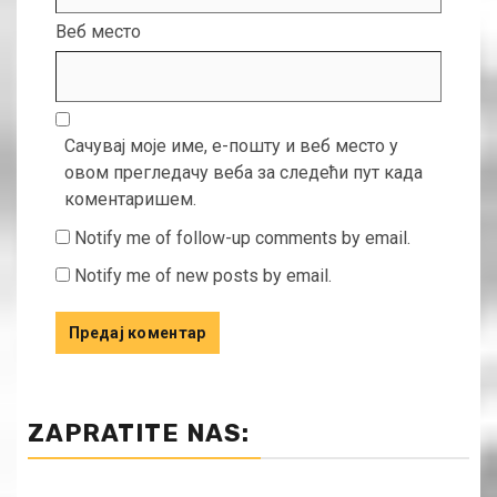
Веб место
Сачувај моје име, е-пошту и веб место у
овом прегледачу веба за следећи пут када
коментаришем.
Notify me of follow-up comments by email.
Notify me of new posts by email.
ZAPRATITE NAS: