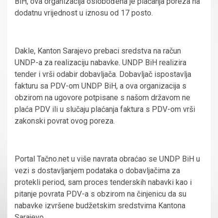
BiH, ova organizacija oslobođena je plaćanja poreza na
dodatnu vrijednost u iznosu od 17 posto.
Dakle, Kanton Sarajevo prebaci sredstva na račun
UNDP-a za realizaciju nabavke. UNDP BiH realizira
tender i vrši odabir dobavljača. Dobavljač ispostavlja
fakturu sa PDV-om UNDP BiH, a ova organizacija s
obzirom na ugovore potpisane s našom državom ne
plaća PDV ili u slučaju plaćanja faktura s PDV-om vrši
zakonski povrat ovog poreza.
Portal Tačno.net u više navrata obraćao se UNDP BiH u
vezi s dostavljanjem podataka o dobavljačima za
protekli period, sam proces tenderskih nabavki kao i
pitanje povrata PDV-a s obzirom na činjenicu da su
nabavke izvršene budžetskim sredstvima Kantona
Sarajevo.