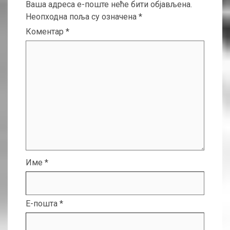
Ваша адреса е-поште неће бити објављена.
Неопходна поља су означена
*
Коментар
*
Име
*
Е-пошта
*