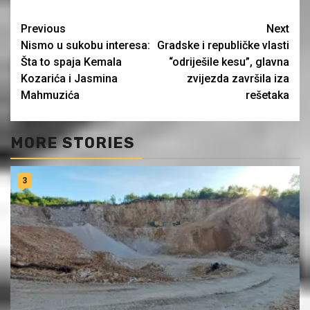
Continue
Previous
Next
Nismo u sukobu interesa:
Gradske i republičke vlasti
Reading
Šta to spaja Kemala
“odriješile kesu”, glavna
Kozarića i Jasmina
zvijezda završila iza
Mahmuzića
rešetaka
MORE STORIES
3