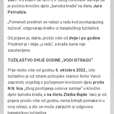
je počinio krivično djelo „šumska krađa“ na štetu
Jure
Petrušića.
„Pomenuti predmet se nalazi u radu kod postupajućeg
tužioca“, odgovaraju kratko iz banjalučkog tužilaštva.
Od prijave je, dakle, prošlo više od
dvije i po godine
.
Predmet je i dalje „u radu“, a krađa šume nije
zaustavljena.
TUŽILAŠTVO DVIJE GODINE „VODI ISTRAGU“
Prije nešto više od godinu,
6. oktobra 2022.,
isto
tužilaštvo je od strane policijske stanice Kotor Varoš
zaprimilo izvještaj o počinjenom krivičnom djelu
protiv
N.N. lica
„zbog postojanja osnova sumnje“ u krivično
djelo šumska krađa, a
na štetu Zlatka Bujde
. Iako je od
prijave prošlo više od godinu, nema bitnijih pomaka ni u
ovoj istrazi, a što se može zaključiti iz odgovora
banjalučkog tužilaštva.