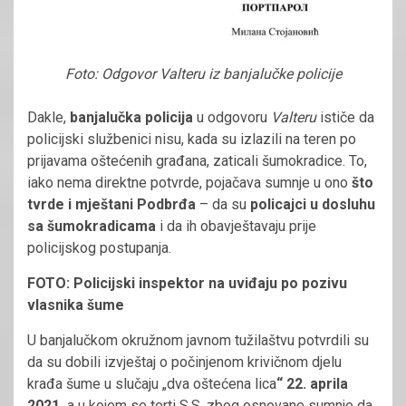
Foto: Odgovor Valteru iz banjalučke policije
Dakle,
banjalučka policija
u odgovoru
Valteru
ističe da
policijski službenici nisu, kada su izlazili na teren po
prijavama oštećenih građana, zaticali šumokradice. To,
iako nema direktne potvrde, pojačava sumnje u ono
što
tvrde i mještani Podbrđa
– da su
policajci u dosluhu
sa šumokradicama
i da ih obavještavaju prije
policijskog postupanja.
FOTO: Policijski inspektor na uviđaju po pozivu
vlasnika šume
U banjalučkom okružnom javnom tužilaštvu potvrdili su
da su dobili izvještaj o počinjenom krivičnom djelu
krađa šume u slučaju „dva oštećena lica
“ 22. aprila
2021.
a u kojem se terti S.S. zbog osnovane sumnje da