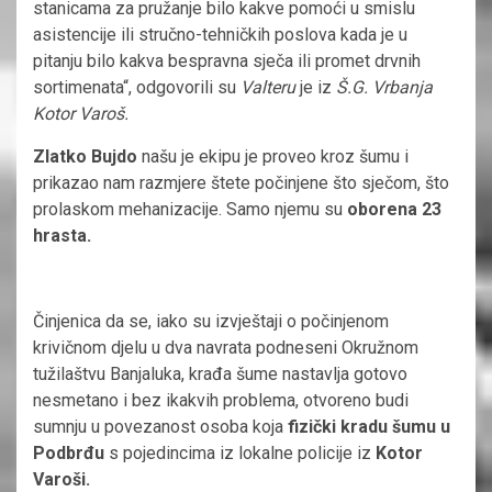
stanicama za pružanje bilo kakve pomoći u smislu
asistencije ili stručno-tehničkih poslova kada je u
pitanju bilo kakva bespravna sječa ili promet drvnih
sortimenata“, odgovorili su
Valteru
je iz
Š.G. Vrbanja
Kotor Varoš.
Zlatko Bujdo
našu je ekipu je proveo kroz šumu i
prikazao nam razmjere štete počinjene što sječom, što
prolaskom mehanizacije. Samo njemu su
oborena 23
hrasta.
Činjenica da se, iako su izvještaji o počinjenom
krivičnom djelu u dva navrata podneseni Okružnom
tužilaštvu Banjaluka, krađa šume nastavlja gotovo
nesmetano i bez ikakvih problema, otvoreno budi
sumnju u povezanost osoba koja
fizički kradu šumu u
Podbrđu
s pojedincima iz lokalne policije iz
Kotor
Varoši.