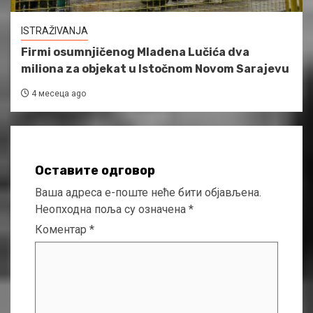
ISTRAŽIVANJA
Firmi osumnjičenog Mladena Lučića dva
miliona za objekat u Istočnom Novom Sarajevu
4 месеца ago
Оставите одговор
Ваша адреса е-поште неће бити објављена.
Неопходна поља су означена
*
Коментар
*