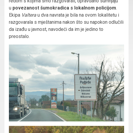
redom s kojima smo razgovarali, opravdano sumnjaju
u
povezanost šumokradica s lokalnom policijom
.
Ekipa
Valtera
u dva navrata je bila na ovom lokalitetu i
razgovarala s mještanima nakon što su napokon odlučili
da izađu u javnost, navodeći da im je jedino to
preostalo.