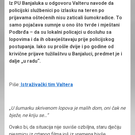
Iz PU Banjaluka u odgovoru Valteru navode da
policijski službenici po izlasku na teren po
prijavama oštećenih nisu zaticali šumokradice. To
samo pojačava sumnje u ono što tvrde i mještani
Podbrđa – da su lokalni policajci u dosluhu sa
lopovima i da ih obavještavaju prije policijskog
postupanja. Iako su prošle dvije i po godine od
krivične prijave tužilaštvu u Banjaluci, predmet je i
dalje „u radu“.
Piše:
Istraživački tim Valtera
„U šumarku skrivenom lopova je malih dom, oni čak ne
bježe, ne kriju se…“
Ovako bi, da situacija nije suviše ozbiljna, staru dječiju
pjesmicu iz crtanog filma još iz vremena bivše