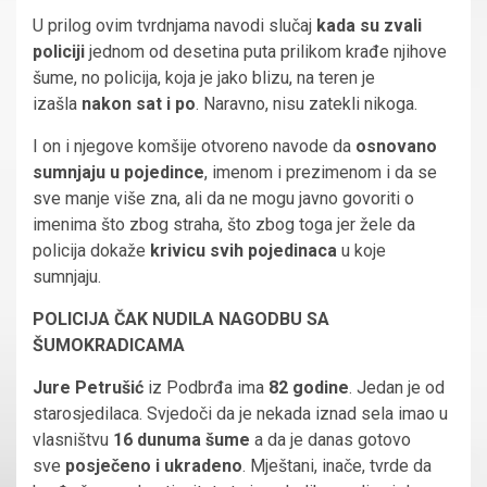
U prilog ovim tvrdnjama navodi slučaj
kada su zvali
policiji
jednom od desetina puta prilikom krađe njihove
šume, no policija, koja je jako blizu, na teren je
izašla
nakon sat i po
. Naravno, nisu zatekli nikoga.
I on i njegove komšije otvoreno navode da
osnovano
sumnjaju u pojedince
, imenom i prezimenom i da se
sve manje više zna, ali da ne mogu javno govoriti o
imenima što zbog straha, što zbog toga jer žele da
policija dokaže
krivicu svih pojedinaca
u koje
sumnjaju.
POLICIJA ČAK NUDILA NAGODBU SA
ŠUMOKRADICAMA
Jure Petrušić
iz Podbrđa ima
82 godine
. Jedan je od
starosjedilaca. Svjedoči da je nekada iznad sela imao u
vlasništvu
16 dunuma šume
a da je danas gotovo
sve
posječeno i ukradeno
. Mještani, inače, tvrde da