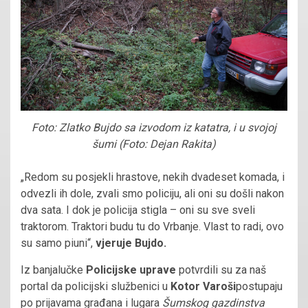
Foto: Zlatko Bujdo sa izvodom iz katatra, i u svojoj
šumi (Foto: Dejan Rakita)
„Redom su posjekli hrastove, nekih dvadeset komada, i
odvezli ih dole, zvali smo policiju, ali oni su došli nakon
dva sata. I dok je policija stigla – oni su sve sveli
traktorom. Traktori budu tu do Vrbanje. Vlast to radi, ovo
su samo piuni“,
vjeruje Bujdo.
Iz banjalučke
Policijske uprave
potvrdili su za naš
portal da policijski službenici u
Kotor Varoši
postupaju
po prijavama građana i lugara
Šumskog gazdinstva