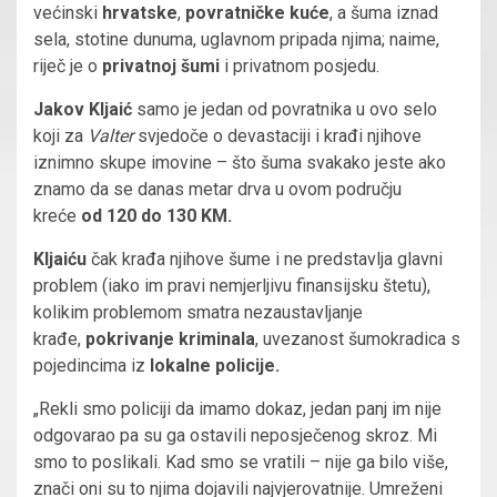
većinski
hrvatske
,
povratničke kuće
, a šuma iznad
sela, stotine dunuma, uglavnom pripada njima; naime,
riječ je o
privatnoj šumi
i privatnom posjedu.
Jakov Kljaić
samo je jedan od povratnika u ovo selo
koji za
Valter
svjedoče o devastaciji i krađi njihove
iznimno skupe imovine – što šuma svakako jeste ako
znamo da se danas metar drva u ovom području
kreće
od 120 do 130 KM.
Kljaiću
čak krađa njihove šume i ne predstavlja glavni
problem (iako im pravi nemjerljivu finansijsku štetu),
kolikim problemom smatra nezaustavljanje
krađe,
pokrivanje kriminala
, uvezanost šumokradica s
pojedincima iz
lokalne policije.
„Rekli smo policiji da imamo dokaz, jedan panj im nije
odgovarao pa su ga ostavili neposječenog skroz. Mi
smo to poslikali. Kad smo se vratili – nije ga bilo više,
znači oni su to njima dojavili najvjerovatnije. Umreženi