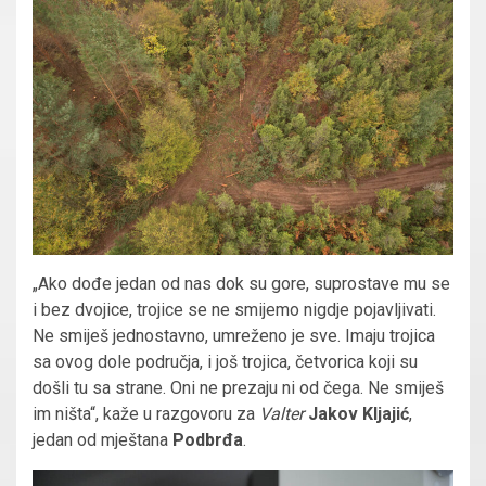
„Ako dođe jedan od nas dok su gore, suprostave mu se
i bez dvojice, trojice se ne smijemo nigdje pojavljivati.
Ne smiješ jednostavno, umreženo je sve. Imaju trojica
sa ovog dole područja, i još trojica, četvorica koji su
došli tu sa strane. Oni ne prezaju ni od čega. Ne smiješ
im ništa“, kaže u razgovoru za
Valter
Jakov Kljajić
,
jedan od mještana
Podbrđa
.