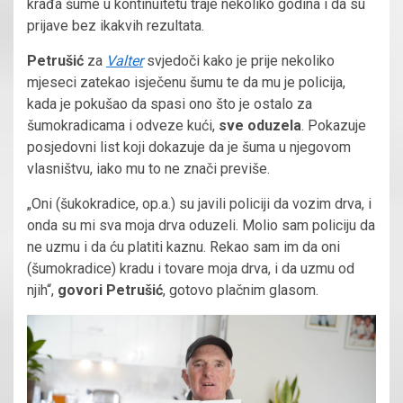
krađa šume u kontinuitetu traje nekoliko godina i da su
prijave bez ikakvih rezultata.
Petrušić
za
Valter
svjedoči kako je prije nekoliko
mjeseci zatekao isječenu šumu te da mu je policija,
kada je pokušao da spasi ono što je ostalo za
šumokradicama i odveze kući,
sve oduzela
. Pokazuje
posjedovni list koji dokazuje da je šuma u njegovom
vlasništvu, iako mu to ne znači previše.
„Oni (šukokradice, op.a.) su javili policiji da vozim drva, i
onda su mi sva moja drva oduzeli. Molio sam policiju da
ne uzmu i da ću platiti kaznu. Rekao sam im da oni
(šumokradice) kradu i tovare moja drva, i da uzmu od
njih“,
govori Petrušić
, gotovo plačnim glasom.