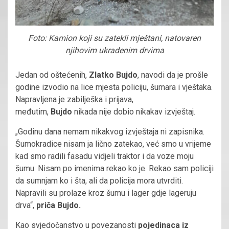
Foto: Kamion koji su zatekli mještani, natovaren
njihovim ukradenim drvima
Jedan od oštećenih,
Zlatko Bujdo
, navodi da je prošle
godine izvodio na lice mjesta policiju, šumara i vještaka.
Napravljena je zabilješka i prijava,
međutim,
Bujdo
nikada nije dobio nikakav izvještaj.
„Godinu dana nemam nikakvog izvještaja ni zapisnika.
Šumokradice nisam ja lično zatekao, već smo u vrijeme
kad smo radili fasadu vidjeli traktor i da voze moju
šumu. Nisam po imenima rekao ko je. Rekao sam policiji
da sumnjam ko i šta, ali da policija mora utvrditi.
Napravili su prolaze kroz šumu i lager gdje lageruju
drva“,
priča Bujdo.
Kao svjedočanstvo u povezanosti
pojedinaca iz