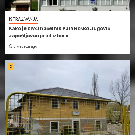
ISTRAŽIVANJA
Kako je bivši načelnik Pala Boško Jugović
zapošljavao pred izbore
3 месеца ago
2