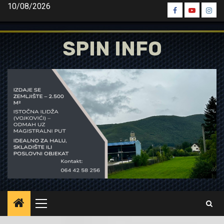
Skip
10/08/2026
Spin
Spin
Spin
to
Facebook
Youtube
Inst
content
SPIN INFO
Primary
Menu