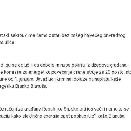
getski sektor, čime ćemo ostati bez našeg najvećeg privrednog
a ulice.
di su se odlučili da debele minuse pokriju iz džepova građana.
ne komisije za energetiku povećanje cijene struje za 20 posto, št
ne od 1. januara. Javašluk i kriminal dolaze na naplatu, kaže
ergetiku Branko Blanuša.
će računi za građane Republike Srpske biti još veći i nemojte se
iju kako električna energija opet poskupljuje“, kaže Blanuša.