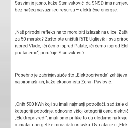
Sasvim je jasno, kaže Stanivuković, da SNSD ima namjeru 
bez našeg najvažnijeg resursa – električne energije.
„Naš prirodni refleks na to mora biti izlazak na ulice. Zaš
za 50 maraka? Zašto ste uništili RiTE Ugljevik i sva prir
ispred Vlade, ići ćemo ispred Palate, ići ćemo ispred Ele
pristanemo“, poručuje Stanivuković.
Posebno je zabrinjavajuće što „Elektroprivreda“ zahtijeva 
najsiromašnijih, kaže ekonomista Zoran Pavlović.
„Onih 500 kWh koji su imali najmanji potrošači, sad žele 
kategoriji potrošnje, odnosno višoj kategoriji cena električn
„Elektroprivredi“, imali smo prilike to da gledamo na kraju
ministar energetike mora dati ostavku. Ovo stanje u „Elek