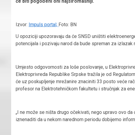
će biti pogođeni oni najsiromašniji.
Izvor:
Impuls portal;
Foto: BN
U opoziciji upozoravaju da će SNSD uništiti elektroener
potencijala i pozivaju narod da bude spreman za izlazak n
Umjesto odgovornosti za loše poslovanje, u Elektroprivre
Elektroprivreda Republike Srpske tražila je od Regulator
će uz poskupljenje mrežanire znaciniti 33 posto veće raču
profesor na Elektrotehničkom fakultetu i stručnjak za en
„I ne može se ništa drugo očekivati, nego upravo ovo da 
iznenaditi da u nekom narednom periodu dobijemo informac