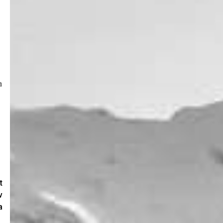
a
t
v
a