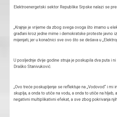
Elektroenergetski sektor Republike Srpske nalazi se pred
„Krajnje je vrijeme da zbog svega ovoga što imamo u ele
građani kroz jedne mirne i demokratske proteste javno iz
mijenjati, jer u konačnici sve ovo što se dešava u „Elektro
U posljednje dvije godine struja je poskupila dva puta i n
Draško Stanivuković.
„Ovo treće poskupljenje se reflektuje na „Vodovod“ i mi i
skuplja, a onda to utiče na vodu, a onda to utiče na hljeb, 
negativni multiplikativni efekat, a sve zbog pokrivanja nji