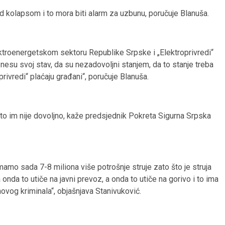
 kolapsom i to mora biti alarm za uzbunu, poručuje Blanuša.
ktroenergetskom sektoru Republike Srpske i „Elektroprivredi“
nesu svoj stav, da su nezadovoljni stanjem, da to stanje treba
privredi“ plaćaju građani“, poručuje Blanuša.
i to im nije dovoljno, kaže predsjednik Pokreta Sigurna Srpska
mamo sada 7-8 miliona više potrošnje struje zato što je struja
a onda to utiče na javni prevoz, a onda to utiče na gorivo i to ima
hovog kriminala“, objašnjava Stanivuković.