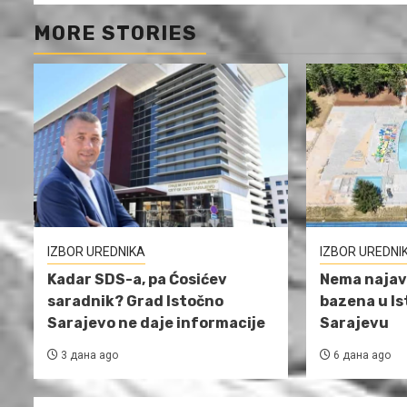
MORE STORIES
IZBOR UREDNIKA
IZBOR UREDNI
Kadar SDS-a, pa Ćosićev
Nema najav
saradnik? Grad Istočno
bazena u I
Sarajevo ne daje informacije
Sarajevu
3 дана ago
6 дана ago