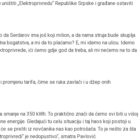
uništiti „Elektroprivredu“ Republike Srpske i građane ostaviti
to da Serdarov ima još koji milion, a da nama struja bude skuplja
odna bogatstva, a mi da to plaćamo? E, mi idemo na ulicu. Idemo
ktroprivrede, ići ćemo gdje god da treba, ali mi nećemo na to da
i promjenu tarifa, čime se ruka zavlači i u džep onih
da smanje na 350 kWh. To praktično znači da ćemo svi biti u višoj
e energije. Gledajući tu celu situaciju i taj haos koji postoji u
 će se preliti iz novčanika nas kao potrošača. To je nešto za šta
troprivredi“ je nedopustivo“, smatra Pavlović.