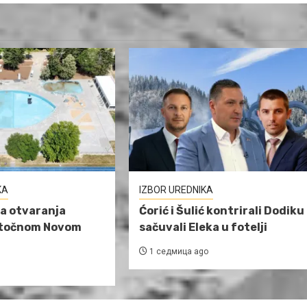
KA
IZBOR UREDNIKA
a otvaranja
Ćorić i Šulić kontrirali Dodiku 
stočnom Novom
sačuvali Eleka u fotelji
1 седмица ago