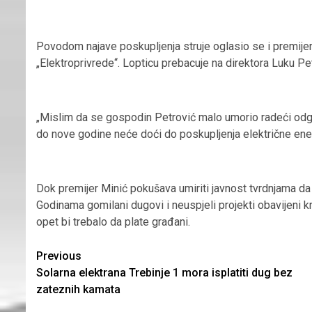
Povodom najave poskupljenja struje oglasio se i premijer
„Elektroprivrede“. Lopticu prebacuje na direktora Luku Pe
„Mislim da se gospodin Petrović malo umorio radeći odgo
do nove godine neće doći do poskupljenja električne ener
Dok premijer Minić pokušava umiriti javnost tvrdnjama da 
Godinama gomilani dugovi i neuspjeli projekti obavijeni k
opet bi trebalo da plate građani.
Continue
Previous
Solarna elektrana Trebinje 1 mora isplatiti dug bez
Reading
zateznih kamata