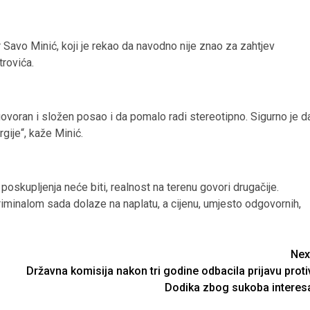
 Savo Minić, koji je rekao da navodno nije znao za zahtjev
trovića.
voran i složen posao i da pomalo radi stereotipno. Sigurno je d
gije“, kaže Minić.
poskupljenja neće biti, realnost na terenu govori drugačije.
riminalom sada dolaze na naplatu, a cijenu, umjesto odgovornih,
Nex
Državna komisija nakon tri godine odbacila prijavu proti
Dodika zbog sukoba interes