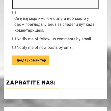
Сачувај моје име, е-пошту и веб место у
овом прегледачу веба за следећи пут када
коментаришем.
Notify me of follow-up comments by email.
Notify me of new posts by email.
ZAPRATITE NAS: