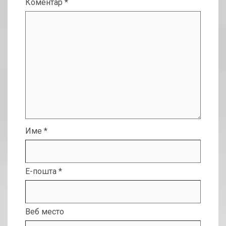
Коментар
*
Име
*
Е-пошта
*
Веб место