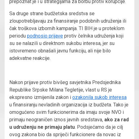
prepoznat je i u strategijama za borbu protiv korupcije.
Sa druge strane budžetska sredstva se
zloupotrebljavaju za finansiranje podobnih udruženja ili
čak troškova izbornih kampanja. TI BIH je u proteklom
periodu
podnosio prijave
protiv čelnika udruženja koji
su se nalazili u direktnom sukobu interesa, jer su
istovremeno obnašali javnu funkciju, ali nije bilo
adekvatne reakcije.
Nakon prijave protiv bivšeg savjetnika Predsjednika
Republike Srpske Milana Tegletije, vlast u RS je
ekspresno izmijenila zakon i
ozakonila sukob interesa
u finansiranju nevladinih organizacija iz budžeta. Tako je
omogućeno svim funkcionerima da imaju svoje NVO i
primaju neograničen iznos javnih sredstava,
ako za rad
u udruženju ne primaju platu
. Podsjećamo da je cilj
ovog zakona bio da spriječi funkcionere da novac iz