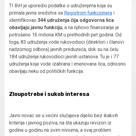
TI BiH je uporedio podatke o udruženjima koja su
primala javna sredstva sa
Registrom funkcionera
i
identifikovao
344 udruženja čija odgovorna lica
obavljaju javnu funkciju
, a na njihovo finansiranje je
potrošeno 16 miliona KM u prethodnih pet godina. Od
toga, 83 udruženja vode rukovodioci (direktori i članovi
nadzornog odbora) javnih preduzeća, dok su na čelu
184 udruženja rukovodioci javnih ustanova. Tu je i 77
udruženja koje vode izabrana i imenovana lica, odnosno
obavljaju neku od političkih funkcija.
Zloupotrebe i sukob interesa
Javni novac se u većini slučajeva dijelio bez ikakvih
kriterija i javnog poziva, na šta ukazuju revizori iz
godine u godinu na svim nivoima, a ovaj problem