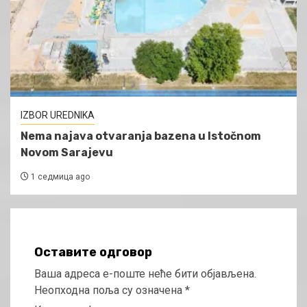
IZBOR UREDNIKA
Nema najava otvaranja bazena u Istočnom
Novom Sarajevu
1 седмица ago
Оставите одговор
Ваша адреса е-поште неће бити објављена.
Неопходна поља су означена
*