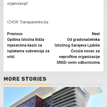
organizacija”.
IZVOR: Transparentno.ba
Continue
Previous
Next
Opština Istočna Ilidža
Od gradonačelnika
Reading
mjesecima kasni sa
Istočnog Sarajeva Ljubiše
isplatama subvencija za
Ćosića novac za
vrtić
neprofitne organizacije
SNSD-ovim odbornicima
MORE STORIES