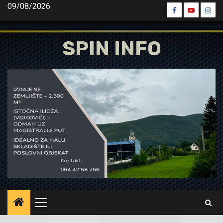
Skip
09/08/2026
Spin
Spin
Spin
to
Facebook
Youtube
Inst
content
SPIN INFO
Primary
Menu