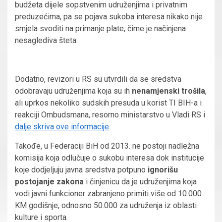
budžeta dijele sopstvenim udruženjima i privatnim
preduzećima, pa se pojava sukoba interesa nikako nije
smjela svoditi na primanje plate, čime je načinjena
nesaglediva šteta.
Dodatno, revizori u RS su utvrdili da se sredstva
odobravaju udruženjima koja su ih
nenamjenski trošila
,
ali uprkos nekoliko sudskih presuda u korist TI BIH-a i
reakciji Ombudsmana, resorno ministarstvo u Vladi RS i
dalje skriva ove informacije
.
Takođe, u Federaciji BiH od 2013. ne postoji nadležna
komisija koja odlučuje o sukobu interesa dok institucije
koje dodjeljuju javna sredstva potpuno
ignorišu
postojanje zakona
i činjenicu da je udruženjima koja
vodi javni funkcioner zabranjeno primiti više od 10.000
KM godišnje, odnosno 50.000 za udruženja iz oblasti
kulture i sporta.