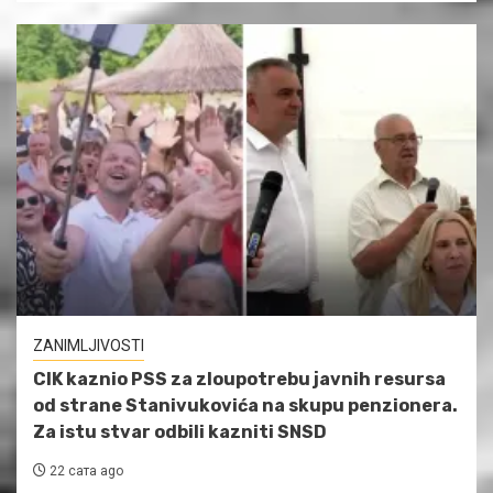
ZANIMLJIVOSTI
CIK kaznio PSS za zloupotrebu javnih resursa
od strane Stanivukovića na skupu penzionera.
Za istu stvar odbili kazniti SNSD
22 сата ago