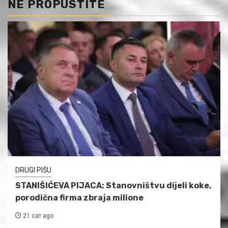
NE PROPUSTITE
DRUGI PIŠU
STANIŠIĆEVA PIJACA: Stanovništvu dijeli koke,
porodična firma zbraja milione
21 сат ago