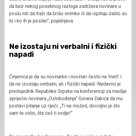
da bez nekog posebnog razloga zadržava novinare u
poslu niti da traži da brišu snimke ili da ispituju zašto su
tu i ko ih je poslao”, pojašnjava.
Ne izostaju ni verbalni i fizički
napadi
Činjenica je da su novinarke i novinari često na ‘meti’ i
da ne izostaju verbalni, ali i fizički napadi. Nedavno je
predsjednik Republike Srpske na konferenciji za medije
spriječio novinara „Oslobođenja” Gorana Dakića da mu
postavi pitanje uz riječi: „Ti ne možeš, dovoljno je što
sam te vidio, šta ćeš ti ovdje!”