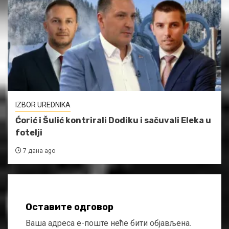
IZBOR UREDNIKA
Ćorić i Šulić kontrirali Dodiku i sačuvali Eleka u
fotelji
7 дана ago
Оставите одговор
Ваша адреса е-поште неће бити објављена.