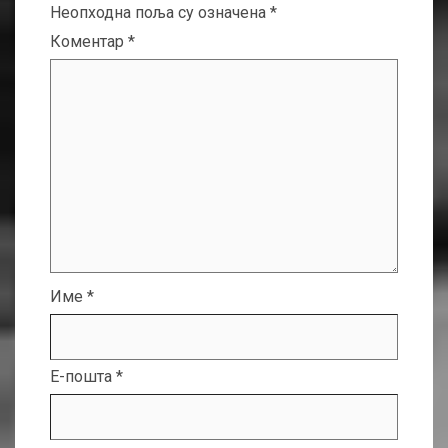
Неопходна поља су означена
*
Коментар
*
Име
*
Е-пошта
*