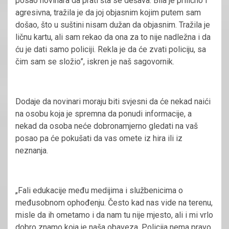
posao novinara da prati šta se dešava. Bila je prilično i
agresivna, tražila je da joj objasnim kojim putem sam
došao, što u suštini nisam dužan da objasnim. Tražila je
ličnu kartu, ali sam rekao da ona za to nije nadležna i da
ću je dati samo policiji. Rekla je da će zvati policiju, sa
čim sam se složio”, iskren je naš sagovornik.
Dodaje da novinari moraju biti svjesni da će nekad naići
na osobu koja je spremna da ponudi informacije, a
nekad da osoba neće dobronamjerno gledati na vaš
posao pa će pokušati da vas omete iz hira ili iz
neznanja.
„Fali edukacije među medijima i službenicima o
međusobnom ophođenju. Često kad nas vide na terenu,
misle da ih ometamo i da nam tu nije mjesto, ali i mi vrlo
dobro znamo koja je naša obaveza. Policija nema pravo