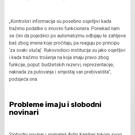
„Kontrolori informacija su posebno osjetljivi kada
tražimo podatke o imovini funkcionera. Ponekad nam
se čini da pojedinci po automatizmu odbijaju te zahtjeve
baš zbog imena koje pročitaju, pa reaguju po principu
‘za svaki slučaj’. Rukovodioci institucija su jako osjetljivi
i kada tražimo trošenja na koja imaju pravo zbog
funkcije, poput: budžetskih rezervi, reprezentacije,
naknada za putovanja i smještaj van prebivališta”,
podsjeća ona.
Probleme imaju i slobodni
novinari
Slobodni novinar i snimatelj Ajdin Kamber tokom svog