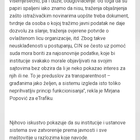
višemjesečno, pa i duže, odugovlačenje: od toga da su
papiri spaljeni iako znamo da nisu, traženja objašnjenja
zašto istraživačkim novinarima uopšte treba dokument,
tvrdnje da osoba o kojoj tražimo javni podatak ne daje
dozvolu za slanje, traženja ovjerene potvrde o
ovlaštenom licu organizacije, itd. Zbog takve
neusklađenosti u postupanju, CIN se često uz pomoć
suda mora boriti za najosnovnije podatke, koje bi
institucije svakako morale objavljivati na svojim
sajtovima bez obzira da li je neko pokazao interes za
njih ili ne. To je preduslov za transparentnost –
građanima jako željen, a sistemu izgleda isto toliko
neprihvatljiv princip funkcionisanja”, rekla je Mirjana
Popović za eTrafiku.
Njihovo iskustvo pokazuje da su institucije i ustanove
sistema sve zatvorenije prema javnosti i sve
maštovitije u razlozima koje navode.