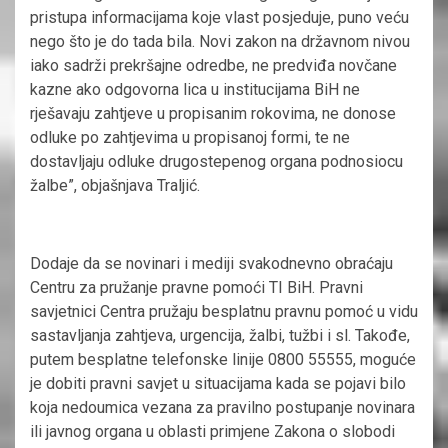
pristupa informacijama koje vlast posjeduje, puno veću
nego što je do tada bila. Novi zakon na državnom nivou
iako sadrži prekršajne odredbe, ne predviđa novčane
kazne ako odgovorna lica u institucijama BiH ne
rješavaju zahtjeve u propisanim rokovima, ne donose
odluke po zahtjevima u propisanoj formi, te ne
dostavljaju odluke drugostepenog organa podnosiocu
žalbe”, objašnjava Traljić.
Dodaje da se novinari i mediji svakodnevno obraćaju
Centru za pružanje pravne pomoći TI BiH. Pravni
savjetnici Centra pružaju besplatnu pravnu pomoć u vidu
sastavljanja zahtjeva, urgencija, žalbi, tužbi i sl. Takođe,
putem besplatne telefonske linije 0800 55555, moguće
je dobiti pravni savjet u situacijama kada se pojavi bilo
koja nedoumica vezana za pravilno postupanje novinara
ili javnog organa u oblasti primjene Zakona o slobodi