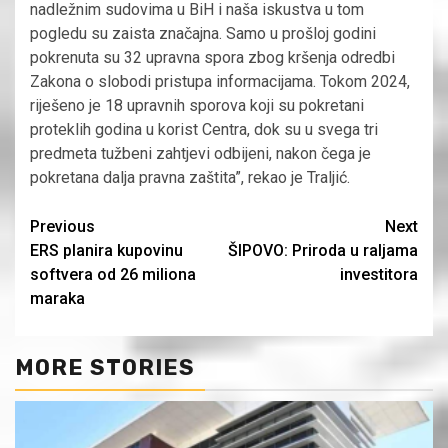
nadležnim sudovima u BiH i naša iskustva u tom
pogledu su zaista značajna. Samo u prošloj godini
pokrenuta su 32 upravna spora zbog kršenja odredbi
Zakona o slobodi pristupa informacijama. Tokom 2024,
riješeno je 18 upravnih sporova koji su pokretani
proteklih godina u korist Centra, dok su u svega tri
predmeta tužbeni zahtjevi odbijeni, nakon čega je
pokretana dalja pravna zaštita”, rekao je Traljić.
Continue
Previous
Next
ERS planira kupovinu
ŠIPOVO: Priroda u raljama
Reading
softvera od 26 miliona
investitora
maraka
MORE STORIES