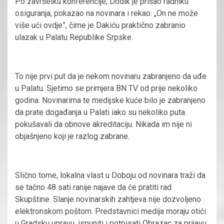
Po završetku konferencije, Dodik je prišao radniku
osiguranja, pokazao na novinara i rekao: „On ne može
više ući ovdje”, čime je Dakiću praktično zabranio
ulazak u Palatu Republike Srpske.
To nije prvi put da je nekom novinaru zabranjeno da uđe
u Palatu. Sjetimo se primjera BN TV od prije nekoliko
godina. Novinarima te medijske kuće bilo je zabranjeno
da prate događanja u Palati iako su nekoliko puta
pokušavali da obnove akreditaciju. Nikada im nije ni
objašnjeno koji je razlog zabrane.
Slično tome, lokalna vlast u Doboju od novinara traži da
se tačno 48 sati ranije najave da će pratiti rad
Skupštine. Slanje novinarskih zahtjeva nije dozvoljeno
elektronskom poštom. Predstavnici medija moraju otići
u Gradsku upravu, ispuniti i potpisati Obrazac za prijavu