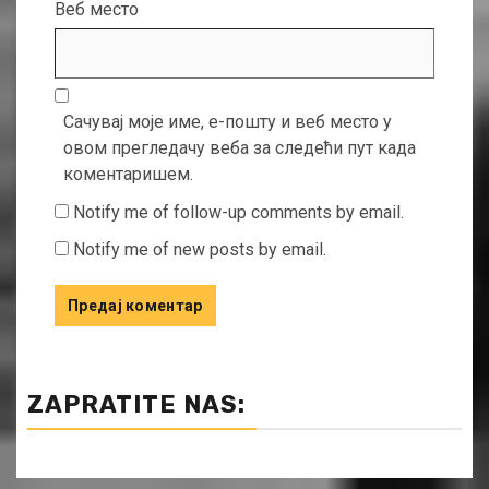
Веб место
Сачувај моје име, е-пошту и веб место у
овом прегледачу веба за следећи пут када
коментаришем.
Notify me of follow-up comments by email.
Notify me of new posts by email.
ZAPRATITE NAS: