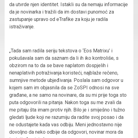
da utvrde njen identitet. Istakli su da nemaju informacije
da je novinarka i tražili da im dostavi punomoć za
zastupanje upravo od eTrafike za koju je radila
istraživanje.
„Tada sam radila seriju tekstova o ‘Eos Matrixu’ i
pokušavala sam da saznam da li ih iko kontroliše, s
obzirom na to da se bave naplatom dospjelih i
nenaplativih potraživanja koristeći, najblaže rečeno,
sumnjive metode ubjeđivanja. Poslala sam odgovor u
kojem sam im objasnila da se ZoSPI odnosi na sve
građane, a ne samo na novinare, da su mi prije toga sto
puta odgovorili na pitanja. Nakon toga su me zvali da
me pitaju šta imam protiv njih. Bilo je i smiješno i tužno
gledati ljude koji ne razumiju da radite svoj posao i da
ne odustajete kada vas odbiju. Meni jednostavno nije
dovoljno da neko odbije da odgovori, novinar mora da