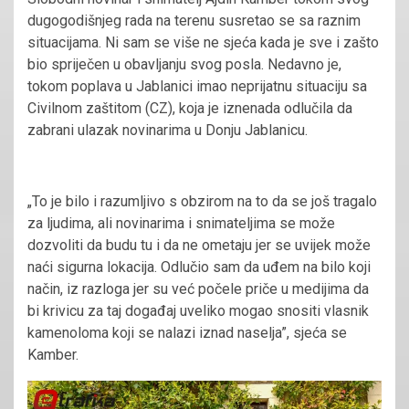
dugogodišnjeg rada na terenu susretao se sa raznim
situacijama. Ni sam se više ne sjeća kada je sve i zašto
bio spriječen u obavljanju svog posla. Nedavno je,
tokom poplava u Jablanici imao neprijatnu situaciju sa
Civilnom zaštitom (CZ), koja je iznenada odlučila da
zabrani ulazak novinarima u Donju Jablanicu.
„To je bilo i razumljivo s obzirom na to da se još tragalo
za ljudima, ali novinarima i snimateljima se može
dozvoliti da budu tu i da ne ometaju jer se uvijek može
naći sigurna lokacija. Odlučio sam da uđem na bilo koji
način, iz razloga jer su već počele priče u medijima da
bi krivicu za taj događaj uveliko mogao snositi vlasnik
kamenoloma koji se nalazi iznad naselja”, sjeća se
Kamber.