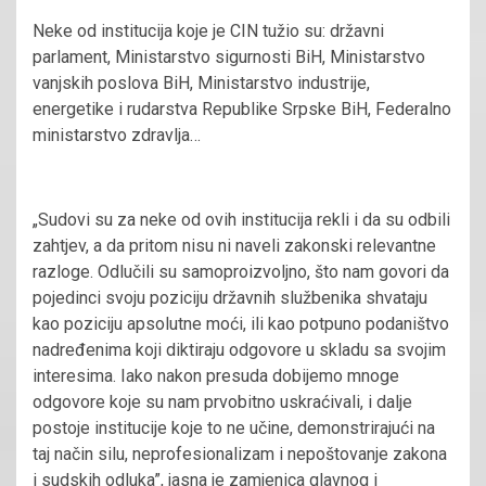
Neke od institucija koje je CIN tužio su: državni
parlament, Ministarstvo sigurnosti BiH, Ministarstvo
vanjskih poslova BiH, Ministarstvo industrije,
energetike i rudarstva Republike Srpske BiH, Federalno
ministarstvo zdravlja…
„Sudovi su za neke od ovih institucija rekli i da su odbili
zahtjev, a da pritom nisu ni naveli zakonski relevantne
razloge. Odlučili su samoproizvoljno, što nam govori da
pojedinci svoju poziciju državnih službenika shvataju
kao poziciju apsolutne moći, ili kao potpuno podaništvo
nadređenima koji diktiraju odgovore u skladu sa svojim
interesima. Iako nakon presuda dobijemo mnoge
odgovore koje su nam prvobitno uskraćivali, i dalje
postoje institucije koje to ne učine, demonstrirajući na
taj način silu, neprofesionalizam i nepoštovanje zakona
i sudskih odluka”, jasna je zamjenica glavnog i