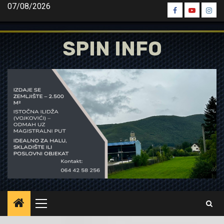
Skip
07/08/2026
Spin
Spin
Spin
to
Facebook
Youtube
Inst
content
SPIN INFO
Primary
Menu