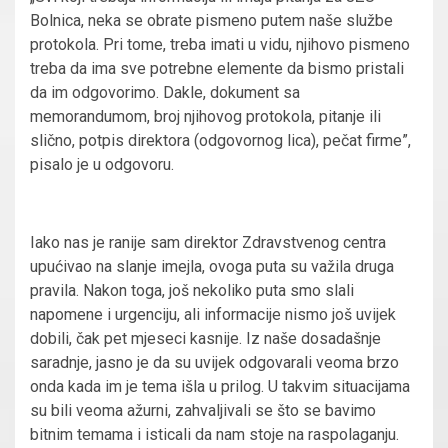
Bolnica, neka se obrate pismeno putem naše službe
protokola. Pri tome, treba imati u vidu, njihovo pismeno
treba da ima sve potrebne elemente da bismo pristali
da im odgovorimo. Dakle, dokument sa
memorandumom, broj njihovog protokola, pitanje ili
slično, potpis direktora (odgovornog lica), pečat firme”,
pisalo je u odgovoru.
Iako nas je ranije sam direktor Zdravstvenog centra
upućivao na slanje imejla, ovoga puta su važila druga
pravila. Nakon toga, još nekoliko puta smo slali
napomene i urgenciju, ali informacije nismo još uvijek
dobili, čak pet mjeseci kasnije. Iz naše dosadašnje
saradnje, jasno je da su uvijek odgovarali veoma brzo
onda kada im je tema išla u prilog. U takvim situacijama
su bili veoma ažurni, zahvaljivali se što se bavimo
bitnim temama i isticali da nam stoje na raspolaganju.