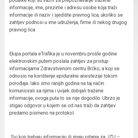
podatke koji su važni za prepoznavanje tražene
informacije, ime, prezime i adresu osobe koja traži
informacije ili naziv i sjedište pravnog lica, ukoliko se
zahtjev podnosi u ime udruženja, firme ili nekog drugog
pravnog lica.
Ekipa portala eTrafika je u novembru prošle godine
elektronskim putem poslala zahtjev za pristup
informacijama Zdravstvenom centru Brčko, a koji se
odnosio na korištenje epiduralne anestezije tokom
porođaja. Iako smo ranijih godina na taj način
komunicirali sa njima i uvijek dobijali tražene
informacije, ovoga puta to se nije dogodilo. Ubrzo je
stigao odgovor u kojem se od nas traži da zahtjev
predamo pismeno na protokol.
„Svi koji trebaju informaciju ili imaju pitanja za JZU –