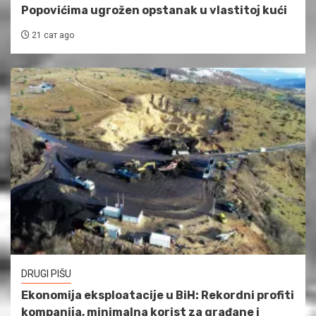
Popovićima ugrožen opstanak u vlastitoj kući
21 сат ago
DRUGI PIŠU
Ekonomija eksploatacije u BiH: Rekordni profiti
kompanija, minimalna korist za građane i