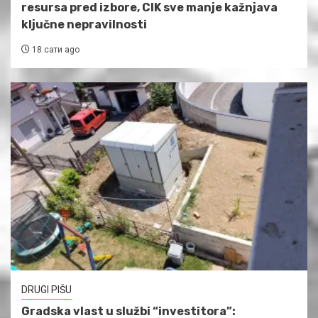
resursa pred izbore, CIK sve manje kažnjava
ključne nepravilnosti
18 сати ago
DRUGI PIŠU
Gradska vlast u službi “investitora”: