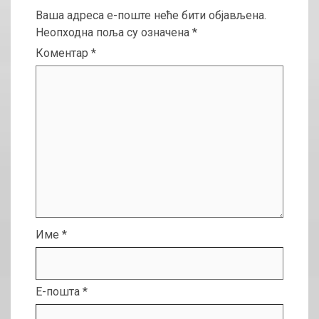
Ваша адреса е-поште неће бити објављена.
Неопходна поља су означена
*
Коментар
*
Име
*
Е-пошта
*