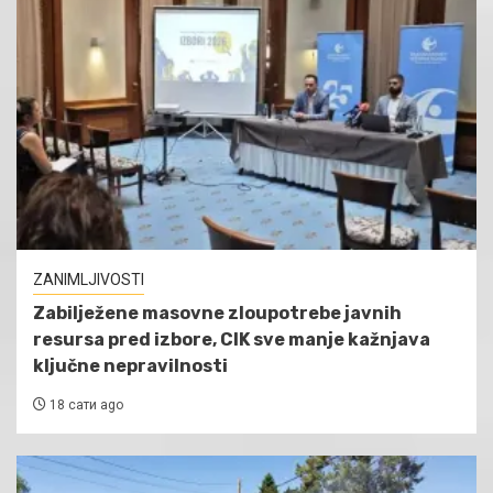
ZANIMLJIVOSTI
Zabilježene masovne zloupotrebe javnih
resursa pred izbore, CIK sve manje kažnjava
ključne nepravilnosti
18 сати ago