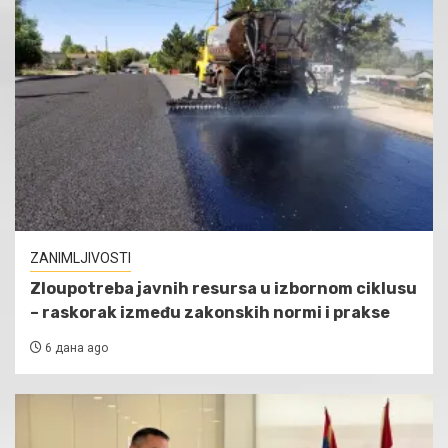
ZANIMLJIVOSTI
Zloupotreba javnih resursa u izbornom ciklusu
– raskorak između zakonskih normi i prakse
6 дана ago