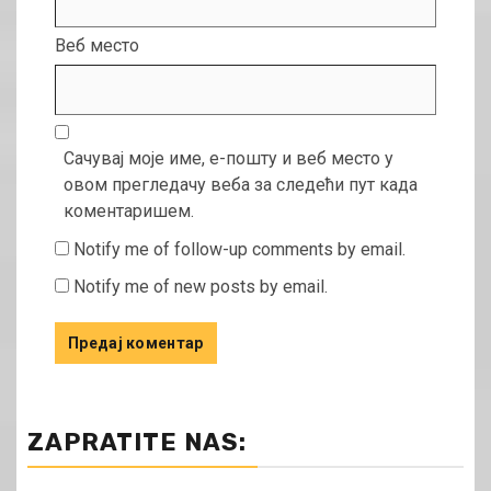
Веб место
Сачувај моје име, е-пошту и веб место у
овом прегледачу веба за следећи пут када
коментаришем.
Notify me of follow-up comments by email.
Notify me of new posts by email.
ZAPRATITE NAS: