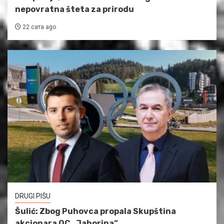
nepovratna šteta za prirodu
22 сата ago
DRUGI PIŠU
Šulić: Zbog Puhovca propala Skupština
akcionara OC „Jahorina“