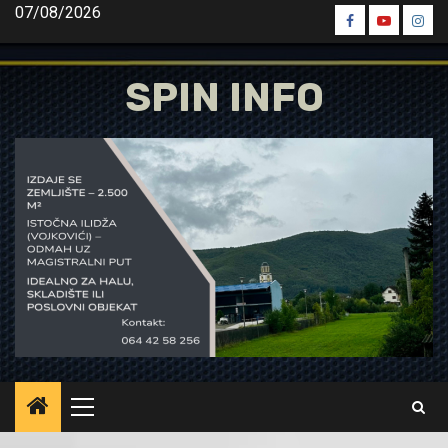
Skip
07/08/2026
Spin
Spin
Spin
to
Facebook
Youtube
Inst
content
SPIN INFO
Primary
Menu