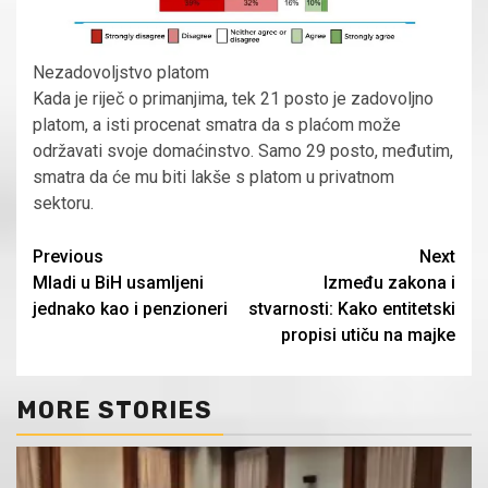
Nezadovoljstvo platom
Kada je riječ o primanjima, tek 21 posto je zadovoljno
platom, a isti procenat smatra da s plaćom može
održavati svoje domaćinstvo. Samo 29 posto, međutim,
smatra da će mu biti lakše s platom u privatnom
sektoru.
Continue
Previous
Next
Mladi u BiH usamljeni
Između zakona i
Reading
jednako kao i penzioneri
stvarnosti: Kako entitetski
propisi utiču na majke
MORE STORIES