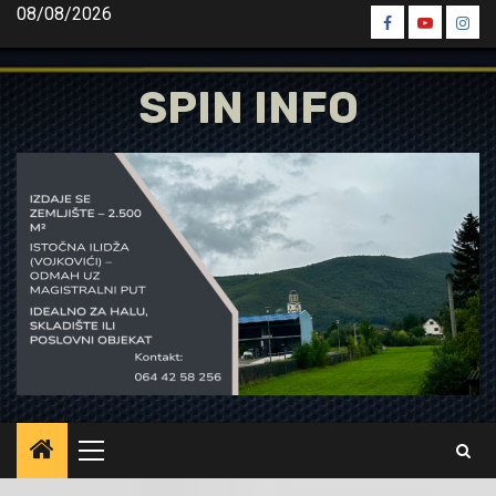
Skip
08/08/2026
Spin
Spin
Spin
to
Facebook
Youtube
Inst
content
SPIN INFO
Primary
Menu