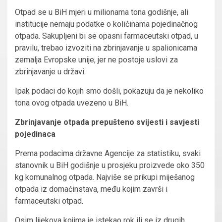
Otpad se u BiH mjeri u milionama tona godišnje, ali
institucije nemaju podatke o količinama pojedinačnog
otpada. Sakupljeni bi se opasni farmaceutski otpad, u
pravilu, trebao izvoziti na zbrinjavanje u spalionicama
zemalja Evropske unije, jer ne postoje uslovi za
zbrinjavanje u državi.
Ipak podaci do kojih smo došli, pokazuju da je nekoliko
tona ovog otpada uvezeno u BiH.
Zbrinjavanje otpada prepušteno svijesti i savjesti
pojedinaca
Prema podacima državne Agencije za statistiku, svaki
stanovnik u BiH godišnje u prosjeku proizvede oko 350
kg komunalnog otpada. Najviše se prikupi miješanog
otpada iz domaćinstava, među kojim završi i
farmaceutski otpad.
Osim lijekova kojima je istekao rok ili se iz drugih