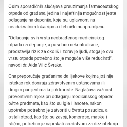
Osim sporadičnih slučajeva preuzimanja farmaceutskog
otpada od građana, jedina i najjeftinija mogućnost jeste
odlaganje na deponije, koje su, uglavnom, na
neadekvatnim lokacijama i tehnički neopremljene.
“Odlaganje svih vrsta neobrađenog medicinskog
otpada na deponije, a posebno nekontrolirane,
predstavlja rizik za okoliš i zdravlje ljudi, stoga je ovu
vrstu otpada potrebno što je moguće više reducirati”,
navodi dr. Aida Vilić Švraka.
Ona preporučuje građanima da lijekove kojima još nije
istekao rok doniraju zdravstvenim ustanovama ili
drugim pacijentima koji ih koriste. Naglašava važnost
preventivnih mjera pri odlaganju medicinskog otpada:
oštre predmete, kao što su igle i lancete, nakon
upotrebe potrebno je zatvoriti u čvrstu posudicu, a
ostali otpad, kao što su zavoji, komprese, maske i
slično, potrebno je naprskati sredstvom za dezinfekciju