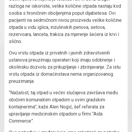
razloga ne iskoriste, velike količine otpada nastaju kod
osoba s hroničnim oboljenjima poput dijabetesa. Ovi
pacijenti na sedmičnom nivou proizvedu velike količine
otpada u vidu iglica, inzulinskih penova, setova,
rezervoara, lanceta, trakica za mjerenje šećera iz krvi i
slično.
Ovu vrstu otpada iz privatnih i javnih zdravstvenih
ustanova preuzimaju operateri koji imaju odobrenje i
okolinsku dozvolu za prikupljanje i zbrinjavanje. Za istu
vrstu otpada iz domaćinstava nema organizovanog
preuzimanja.
“Nažalost, taj otpad u većini slučajeva završava među
običnim komunalnim otpadom u ovim gradskim
kontejnerima”, kaže Alen Nogić, šef referata za
upravljanje medicinskim otpadom u firmi “Aida
Commerce”.