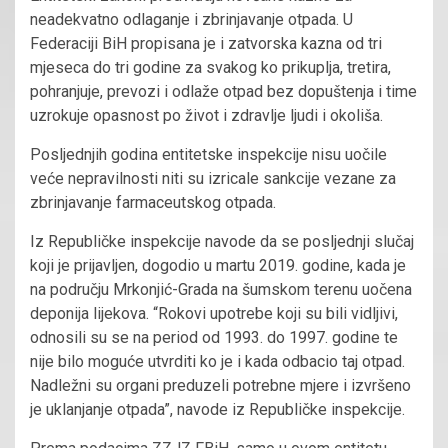
neadekvatno odlaganje i zbrinjavanje otpada. U
Federaciji BiH propisana je i zatvorska kazna od tri
mjeseca do tri godine za svakog ko prikuplja, tretira,
pohranjuje, prevozi i odlaže otpad bez dopuštenja i time
uzrokuje opasnost po život i zdravlje ljudi i okoliša.
Posljednjih godina entitetske inspekcije nisu uočile
veće nepravilnosti niti su izricale sankcije vezane za
zbrinjavanje farmaceutskog otpada.
Iz Republičke inspekcije navode da se posljednji slučaj
koji je prijavljen, dogodio u martu 2019. godine, kada je
na području Mrkonjić-Grada na šumskom terenu uočena
deponija lijekova. “Rokovi upotrebe koji su bili vidljivi,
odnosili su se na period od 1993. do 1997. godine te
nije bilo moguće utvrditi ko je i kada odbacio taj otpad.
Nadležni su organi preduzeli potrebne mjere i izvršeno
je uklanjanje otpada”, navode iz Republičke inspekcije.