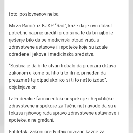
foto: poslovnenovine.ba
Mirza Ramić, iz KJKP “Rad”, kaže da je ovu oblast
potrebno najprije urediti propisima te da bi najbolje
rješenje bilo da se medicinski otpad vraća u
zdravstvene ustanove ili apoteke koje su izdale
određene lijekove i medicinska sredstva.
“Suština je da bi te stvari trebalo da precizira država
zakonom u kome si, htio ti to ili ne, prinuđen da
preuzmeš taj otpad ukoliko si ti to nešto izdao”,
objašnjava on.
Iz Federalne farmaceutske inspekcije i Republičke
zdravstvene inspekcije za Tačno.net navode da su u
fokusu njihovog rada upravo zdravstvene ustavnove i
apoteke, a ne građani.
Entitetski zakoni predviđaju novčane kazne za