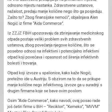
odnosno mjestu nastanka. Zdravstvene ustanove,
nažalost, predaju manje količine nego što ga posjeduju.
Zašto to? Zbog finansijske nemoći”, objašnjava Alen
Nogić iz firme “Aida Commerce”.
Iz ZZJZ FBiH upozoravaju da zbrinjavanje medicinskog
otpada postaje veliki problem svih zdravstvenih
ustanova, zbog povećanja njegove količine, što se
posebno odnosi na infektivni i potencijalno infektivni
otpad koji povećava i opasnost od širenja infektivnih
bolesti i trovanja.
Otpad koji izvoze u spalionice, kako kaže Nogić,
pretežno ide u Austriju. S obzirom na to da se prikupe
manje količine nego infektivnog, izvoze ga u suradnji s
drugim firmama koje se bave ovim poslom.
Osim “Aide Commerce”, kako navodi, ovaj posao rade
još četiri firme u BiH – “Reciklon”, “Kemeko”, “MVVM”