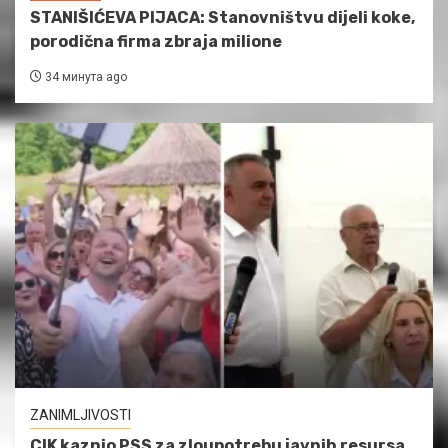
STANIŠIĆEVA PIJACA: Stanovništvu dijeli koke,
porodična firma zbraja milione
34 минута ago
ZANIMLJIVOSTI
CIK kaznio PSS za zloupotrebu javnih resursa