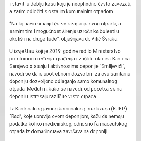
i staviti u deblju kesu koju je neophodno čvsto zavezati,
a zatim odložiti s ostalim komunalnim otpadom.
“Na taj način smanjit će se rasipanje ovog otpada, a
samim tim i mogućnost širenja uzročnika bolesti u
okoliš i na druge ljude”, objašnjava dr. Vilić Švraka.
U izvještaju koji je 2019. godine radilo Ministarstvo
prostornog uređenja, građenja i zaštite okoliša Kantona
Sarajevo o stanju i aktivnostima deponije “Smiljevići”,
navodi se da je upotrebnom dozvolom za ovu sanitarnu
deponiju dozvoljeno odlaganje samo komunalnog
otpada. Međutim, kako se navodi, od početka se na
deponiju istresaju različite vrste otpada.
Iz Kantonalnog javnog komunalnog preduzeća (KJKP)
“Rad”, koje upravlja ovom deponijom, kažu da nemaju
podatke koliko medicinskog, odnosno farmaceutskog
otpada iz domaćinstava završava na deponiji.