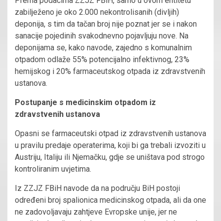
Prema podacima ZZJZ FBiH, samo u ovom entitetu
zabilježeno je oko 2.000 nekontrolisanih (divljih)
deponija, s tim da tačan broj nije poznat jer se i nakon
sanacije pojedinih svakodnevno pojavljuju nove. Na
deponijama se, kako navode, zajedno s komunalnim
otpadom odlaže 55% potencijalno infektivnog, 23%
hemijskog i 20% farmaceutskog otpada iz zdravstvenih
ustanova.
Postupanje s medicinskim otpadom iz
zdravstvenih ustanova
Opasni se farmaceutski otpad iz zdravstvenih ustanova
u pravilu predaje operaterima, koji bi ga trebali izvoziti u
Austriju, Italiju ili Njemačku, gdje se uništava pod strogo
kontroliranim uvjetima.
Iz ZZJZ FBiH navode da na području BiH postoji
određeni broj spalionica medicinskog otpada, ali da one
ne zadovoljavaju zahtjeve Evropske unije, jer ne