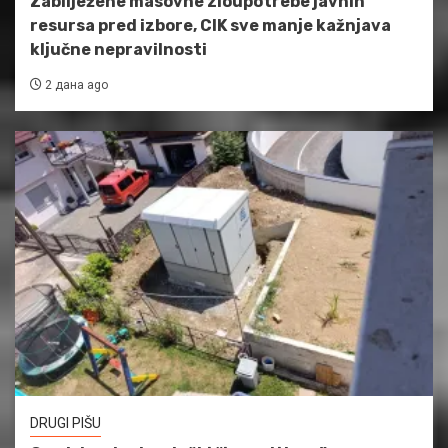
Zabilježene masovne zloupotrebe javnih
resursa pred izbore, CIK sve manje kažnjava
ključne nepravilnosti
2 дана ago
DRUGI PIŠU