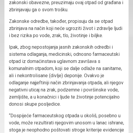
zakonski obavezne, preuzimaju ovaj otpad od građana i
zbrinjavaju ga o svom trošku.
Zakonske odredbe, također, propisuju da se otpad
zbrinjava na način koji neće ugroziti život i zdravlje ljudi
i bez rizika po vode, zrak, tlo, životinje i biljke.
Ipak, zbog nepostojanja jasnih zakonskih odredbi i
sistema odlaganja, medicinski, odnosno farmaceutski
otpad iz domaćinstava uglavnom završava s
komunalnim otpadom, koji se dalje odlaže na sanitarne,
ali i nekontrolisane (divlje) deponije. Ovakvo je
odlaganje najjeftiniji način zbrinjavanja otpada, ali njegov
negativni uticaj na zrak, podzemne i površinske vode,
zemljište, a u konačnici i ljude te životinje potencijalno
donosi skupe posljedice.
“Dospijeće farmaceutskog otpada u okoliš, posebno u
vode, može rezultirati njegovim unosom u lanac ishrane,
stoga je neophodno poštovati stroge kriterije evidencije