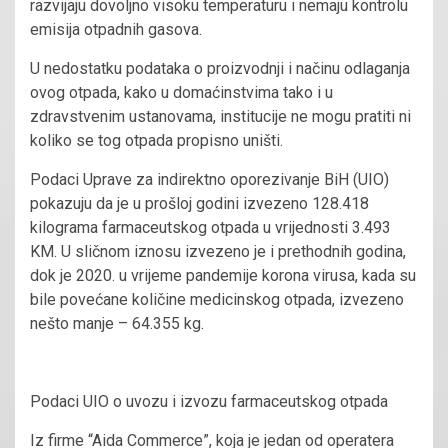
razvijaju dovoljno visoku temperaturu i nemaju kontrolu
emisija otpadnih gasova.
U nedostatku podataka o proizvodnji i načinu odlaganja
ovog otpada, kako u domaćinstvima tako i u
zdravstvenim ustanovama, institucije ne mogu pratiti ni
koliko se tog otpada propisno uništi.
Podaci Uprave za indirektno oporezivanje BiH (UIO)
pokazuju da je u prošloj godini izvezeno 128.418
kilograma farmaceutskog otpada u vrijednosti 3.493
KM. U sličnom iznosu izvezeno je i prethodnih godina,
dok je 2020. u vrijeme pandemije korona virusa, kada su
bile povećane količine medicinskog otpada, izvezeno
nešto manje – 64.355 kg.
Podaci UIO o uvozu i izvozu farmaceutskog otpada
Iz firme “Aida Commerce”, koja je jedan od operatera