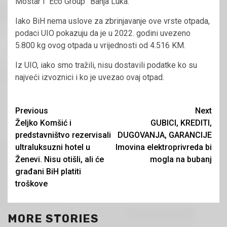
Mostar i “Eco Group” Banja Luka.
Iako BiH nema uslove za zbrinjavanje ove vrste otpada,
podaci UIO pokazuju da je u 2022. godini uvezeno
5.800 kg ovog otpada u vrijednosti od 4.516 KM.
Iz UIO, iako smo tražili, nisu dostavili podatke ko su
najveći izvoznici i ko je uvezao ovaj otpad.
Continue
Previous
Next
Željko Komšić i
GUBICI, KREDITI,
Reading
predstavništvo rezervisali
DUGOVANJA, GARANCIJE
ultraluksuzni hotel u
Imovina elektroprivreda bi
Ženevi. Nisu otišli, ali će
mogla na bubanj
građani BiH platiti
troškove
MORE STORIES