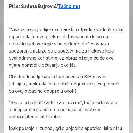
Piše: Sadeta Bajrović/
Tačno.net
“Nikada nemojte lijekove bacati u otpadne vode ili kućni
otpad, pitajte svog ljekara ili farmaceuta kako da
odložite lijekove koje više ne koristite” – ovakva
upozorenja nalaze se u uputstvima za lijekove koje
svakodnevno koristimo, uz obrazloženje da će ove
mjere pomoći u očuvanju okoliša.
Obratite li se ljekaru ili farmaceutu u BiH s ovim
pitanjem, teško da ćete dobiti odgovor koji će pomoći
da ovaj otpad ne dospije u okoliš.
“Bacite u šolju ili kantu, kao i svi mi”, bio je odgovor u
jednoj apoteci kada smo pokušali da vratimo
neiskorištene antibiotike.
Ipak postoje i izuzeci, gdje pojedine apoteke, iako nisu