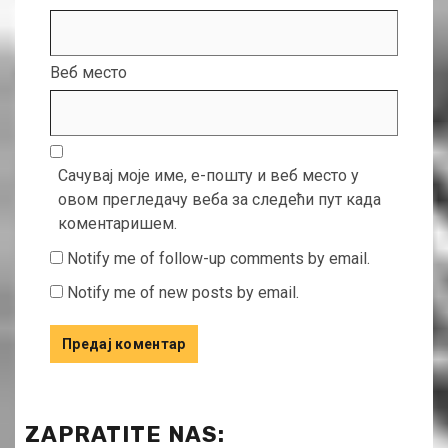
Веб место
Сачувај моје име, е-пошту и веб место у
овом прегледачу веба за следећи пут када
коментаришем.
Notify me of follow-up comments by email.
Notify me of new posts by email.
ZAPRATITE NAS: