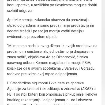
lancu apoteka, u različitim poslovnicama moguće dobiti
različit odgovor.
Apoteke nemaju zakonsku obavezu da preuzimaju
otpad od građana, a samo preuzimanje predstavlja im
dodatni trošak i posao jer moraju voditi detaljnu
evidenciju o preuzetom otpadu.
“Mi moramo sada iz svog džepa, iz svojih sredstava da
predamo na uništenje, ali, jednostavno, ja drugačije ne
znam raditi”, objašnjava Adisa Džananović, članica
upravnog odbora Komore magistara farmacije FBiH,
koja kaže da u svojim apotekama u Sarajevu i Goraždu
redovno preuzima ovaj otpad od pacijenata.
U Standardima sigurnosti i kvaliteta za apoteke
Agencije za kvalitet i akreditaciju u zdravstvu (AKAZ) u
FBiH postoji kriterij koji omogućava prikupljanje lijekova
isteklog roka trajanja i od pacijenata, ali ne i obaveza.