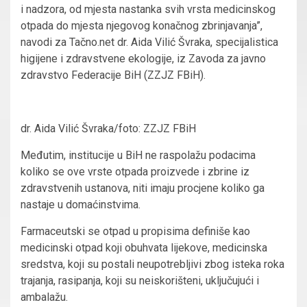
i nadzora, od mjesta nastanka svih vrsta medicinskog
otpada do mjesta njegovog konačnog zbrinjavanja”,
navodi za Tačno.net dr. Aida Vilić Švraka, specijalistica
higijene i zdravstvene ekologije, iz Zavoda za javno
zdravstvo Federacije BiH (ZZJZ FBiH).
dr. Aida Vilić Švraka/foto: ZZJZ FBiH
Međutim, institucije u BiH ne raspolažu podacima
koliko se ove vrste otpada proizvede i zbrine iz
zdravstvenih ustanova, niti imaju procjene koliko ga
nastaje u domaćinstvima.
Farmaceutski se otpad u propisima definiše kao
medicinski otpad koji obuhvata lijekove, medicinska
sredstva, koji su postali neupotrebljivi zbog isteka roka
trajanja, rasipanja, koji su neiskorišteni, uključujući i
ambalažu.