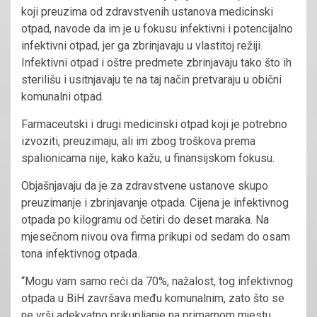
koji preuzima od zdravstvenih ustanova medicinski
otpad, navode da im je u fokusu infektivni i potencijalno
infektivni otpad, jer ga zbrinjavaju u vlastitoj režiji.
Infektivni otpad i oštre predmete zbrinjavaju tako što ih
sterilišu i usitnjavaju te na taj način pretvaraju u obični
komunalni otpad.
Farmaceutski i drugi medicinski otpad koji je potrebno
izvoziti, preuzimaju, ali im zbog troškova prema
spalionicama nije, kako kažu, u finansijskom fokusu.
Objašnjavaju da je za zdravstvene ustanove skupo
preuzimanje i zbrinjavanje otpada. Cijena je infektivnog
otpada po kilogramu od četiri do deset maraka. Na
mjesečnom nivou ova firma prikupi od sedam do osam
tona infektivnog otpada.
“Mogu vam samo reći da 70%, nažalost, tog infektivnog
otpada u BiH završava među komunalnim, zato što se
ne vrši adekvatno prikupljanje na primarnom mjestu,