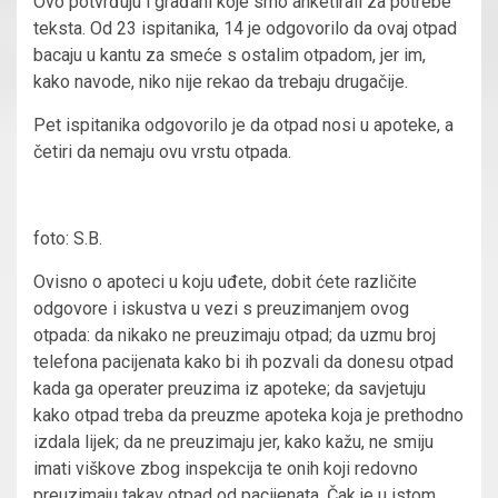
Ovo potvrđuju i građani koje smo anketirali za potrebe
teksta. Od 23 ispitanika, 14 je odgovorilo da ovaj otpad
bacaju u kantu za smeće s ostalim otpadom, jer im,
kako navode, niko nije rekao da trebaju drugačije.
Pet ispitanika odgovorilo je da otpad nosi u apoteke, a
četiri da nemaju ovu vrstu otpada.
foto: S.B.
Ovisno o apoteci u koju uđete, dobit ćete različite
odgovore i iskustva u vezi s preuzimanjem ovog
otpada: da nikako ne preuzimaju otpad; da uzmu broj
telefona pacijenata kako bi ih pozvali da donesu otpad
kada ga operater preuzima iz apoteke; da savjetuju
kako otpad treba da preuzme apoteka koja je prethodno
izdala lijek; da ne preuzimaju jer, kako kažu, ne smiju
imati viškove zbog inspekcija te onih koji redovno
preuzimaju takav otpad od pacijenata. Čak je u istom