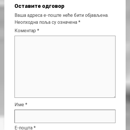
Оставите одговор
Ваша адреса е-поште неће бити објављена.
Неопходна поља су означена
*
Коментар
*
Име
*
Е-пошта
*