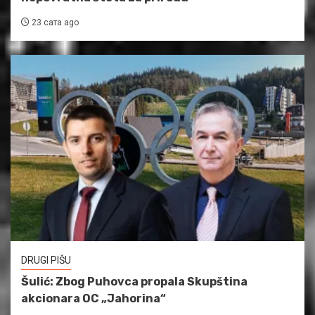
23 сата ago
DRUGI PIŠU
Šulić: Zbog Puhovca propala Skupština
akcionara OC „Jahorina“