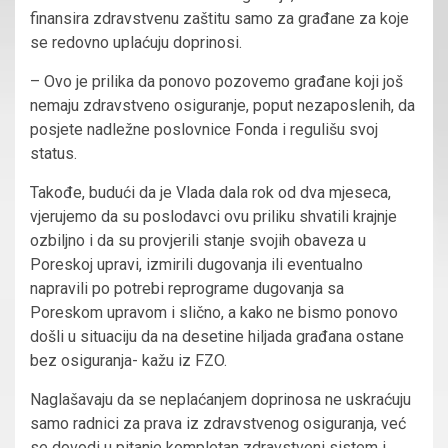
finansira zdravstvenu zaštitu samo za građane za koje
se redovno uplaćuju doprinosi.
– Ovo je prilika da ponovo pozovemo građane koji još
nemaju zdravstveno osiguranje, poput nezaposlenih, da
posjete nadležne poslovnice Fonda i regulišu svoj
status.
Takođe, budući da je Vlada dala rok od dva mjeseca,
vjerujemo da su poslodavci ovu priliku shvatili krajnje
ozbiljno i da su provjerili stanje svojih obaveza u
Poreskoj upravi, izmirili dugovanja ili eventualno
napravili po potrebi reprograme dugovanja sa
Poreskom upravom i slično, a kako ne bismo ponovo
došli u situaciju da na desetine hiljada građana ostane
bez osiguranja- kažu iz FZO.
Naglašavaju da se neplaćanjem doprinosa ne uskraćuju
samo radnici za prava iz zdravstvenog osiguranja, već
se dovodi u pitanje kompletan zdravstveni sistem i