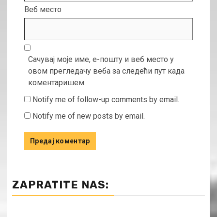
Веб место
Сачувај моје име, е-пошту и веб место у
овом прегледачу веба за следећи пут када
коментаришем.
Notify me of follow-up comments by email.
Notify me of new posts by email.
ZAPRATITE NAS: