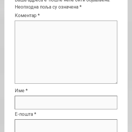
Неопходна поља су означена
*
Коментар
*
Име
*
Е-пошта
*