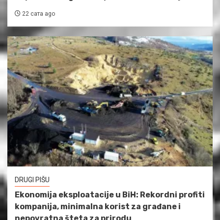
22 сата ago
DRUGI PIŠU
Ekonomija eksploatacije u BiH: Rekordni profiti
kompanija, minimalna korist za građane i
nepovratna šteta za prirodu