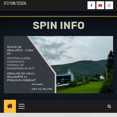
Skip
07/08/2026
Spin
Spin
Spin
to
Facebook
Youtube
Inst
content
SPIN INFO
Primary
Menu