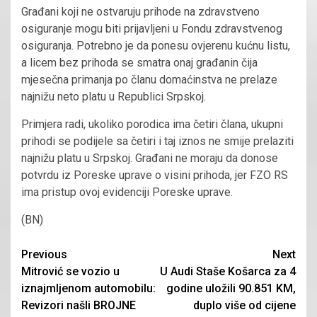
Građani koji ne ostvaruju prihode na zdravstveno
osiguranje mogu biti prijavljeni u Fondu zdravstvenog
osiguranja. Potrebno je da ponesu ovjerenu kućnu listu,
a licem bez prihoda se smatra onaj građanin čija
mjesečna primanja po članu domaćinstva ne prelaze
najnižu neto platu u Republici Srpskoj.
Primjera radi, ukoliko porodica ima četiri člana, ukupni
prihodi se podijele sa četiri i taj iznos ne smije prelaziti
najnižu platu u Srpskoj. Građani ne moraju da donose
potvrdu iz Poreske uprave o visini prihoda, jer FZO RS
ima pristup ovoj evidenciji Poreske uprave.
(BN)
Continue
Previous
Next
Mitrović se vozio u
U Audi Staše Košarca za 4
Reading
iznajmljenom automobilu:
godine uložili 90.851 KM,
Revizori našli BROJNE
duplo više od cijene