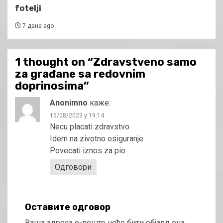
fotelji
7 дана ago
1 thought on “
Zdravstveno samo
za građane sa redovnim
doprinosima
”
Anonimno
каже:
15/08/2023 у 19:14
Necu placati zdravstvo
Idem na zivotno osiguranje
Povecati iznos za pio
Одговори
Оставите одговор
Ваша адреса е-поште неће бити објављена.