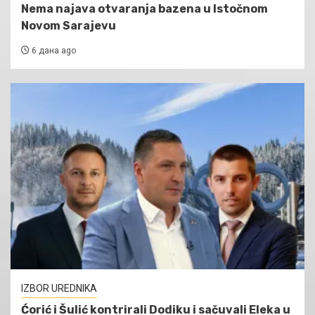
Nema najava otvaranja bazena u Istočnom
Novom Sarajevu
6 дана ago
IZBOR UREDNIKA
Ćorić i Šulić kontrirali Dodiku i sačuvali Eleka u