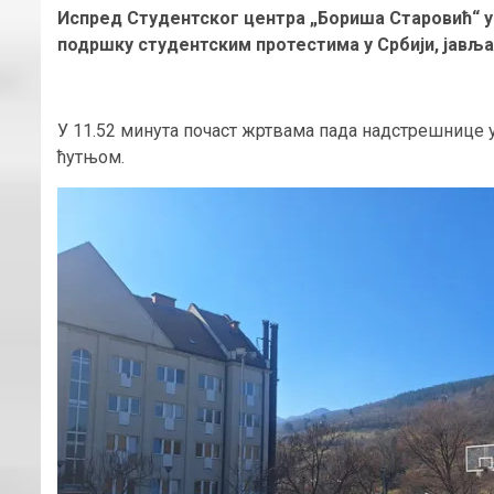
Испред Студентског центра „Бориша Старовић“ у 
подршку студентским протестима у Србији, јавља
У 11.52 минута почаст жртвама пада надстрешнице
ћутњом.