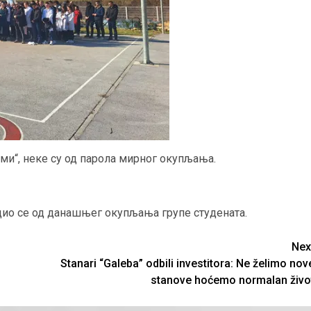
сами“, неке су од парола мирног окупљања.
дио се од данашњег окупљања групе студената.
Nex
Stanari “Galeba” odbili investitora: Ne želimo nov
stanove hoćemo normalan živo