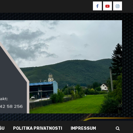
Spin
Spin
Spin
Facebook
Youtube
Instagr
ŠU
POLITIKA PRIVATNOSTI
IMPRESSUM