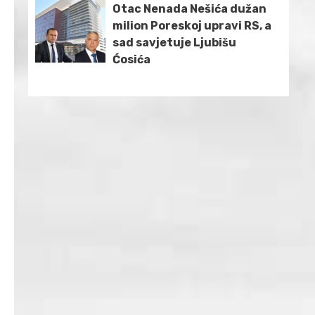
Otac Nenada Nešića dužan
milion Poreskoj upravi RS, a
sad savjetuje Ljubišu
Ćosića