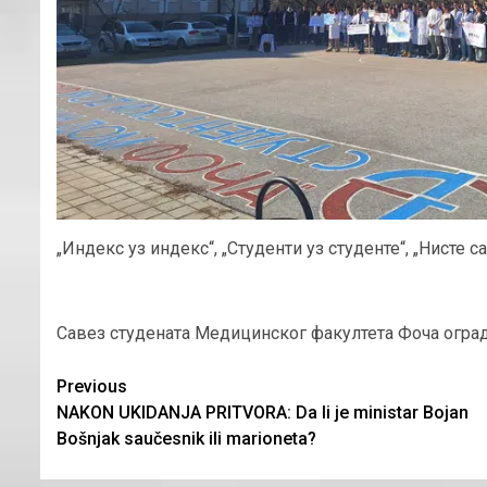
„Индекс уз индекс“, „Студенти уз студенте“, „Нисте 
Савез студената Медицинског факултета Фоча огра
Continue
Previous
NAKON UKIDANJA PRITVORA: Da li je ministar Bojan
Reading
Bošnjak saučesnik ili marioneta?