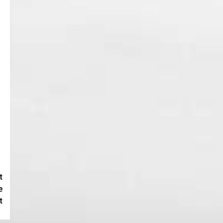
t
e
t