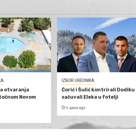
KA
IZBOR UREDNIKA
a otvaranja
Ćorić i Šulić kontrirali Dodiku 
stočnom Novom
sačuvali Eleka u fotelji
6 дана ago