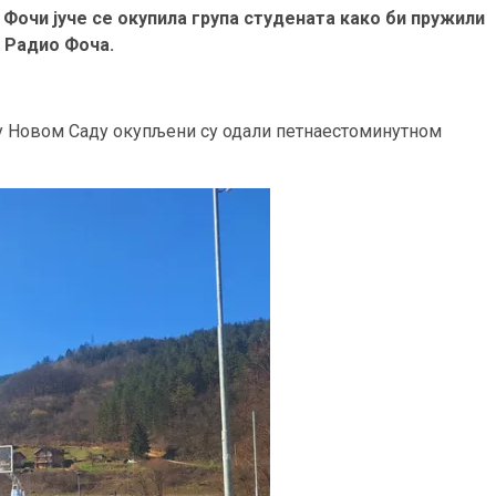
Фочи јуче се окупила група студената како би пружили
 Радио Фоча.
 у Новом Саду окупљени су одали петнаестоминутном