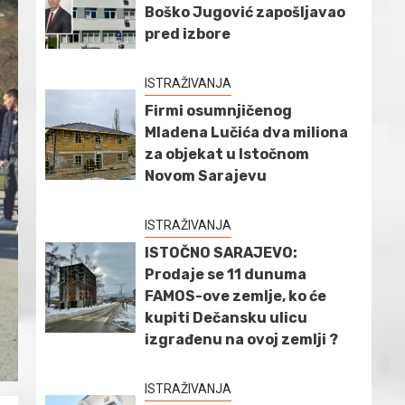
Boško Jugović zapošljavao
pred izbore
ISTRAŽIVANJA
Firmi osumnjičenog
Mladena Lučića dva miliona
za objekat u Istočnom
Novom Sarajevu
ISTRAŽIVANJA
ISTOČNO SARAJEVO:
Prodaje se 11 dunuma
FAMOS-ove zemlje, ko će
kupiti Dečansku ulicu
izgrađenu na ovoj zemlji ?
ISTRAŽIVANJA