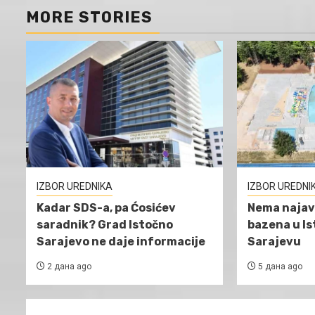
MORE STORIES
IZBOR UREDNIKA
IZBOR UREDNI
Kadar SDS-a, pa Ćosićev
Nema najav
saradnik? Grad Istočno
bazena u I
Sarajevo ne daje informacije
Sarajevu
2 дана ago
5 дана ago