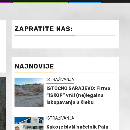
ZAPRATITE NAS:
NAJNOVIJE
ISTRAŽIVANJA
ISTOČNO SARAJEVO: Firma
“ISKOP” vrši (ne)legalna
iskopavanja u Kleku
ISTRAŽIVANJA
Kako je bivši načelnik Pala